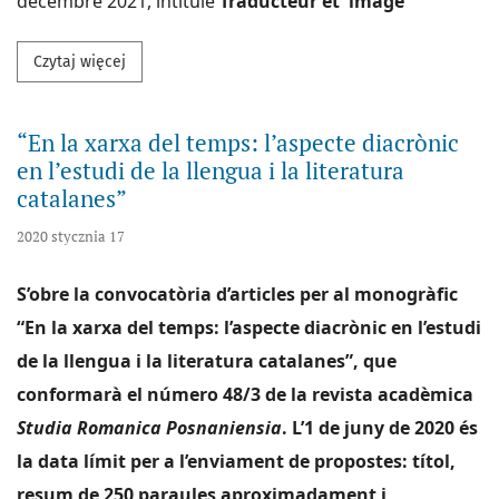
décembre 2021, intitulé
Traducteur et image
Przeczytaj więcej na temat "Traducteur et image"
Czytaj więcej
“En la xarxa del temps: l’aspecte diacrònic
en l’estudi de la llengua i la literatura
catalanes”
2020 stycznia 17
S’obre la convocatòria d’articles per al monogràfic
“En la xarxa del temps: l’aspecte diacrònic en l’estudi
de la llengua i la literatura catalanes”, que
conformarà el número 48/3 de la revista acadèmica
Studia Romanica Posnaniensia
. L’1 de juny de 2020 és
la data límit per a l’enviament de propostes: títol,
resum de 250 paraules aproximadament i