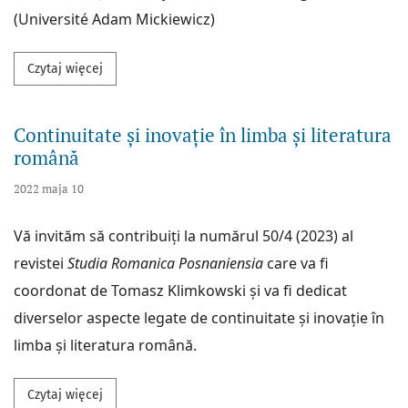
(Université Adam Mickiewicz)
Przeczytaj więcej na temat IDENTITÉ DANS LE DISCO
Czytaj więcej
Continuitate și inovație în limba și literatura
română
2022 maja 10
Vă invităm să contribuiți la numărul 50/4 (2023) al
revistei
Studia Romanica Posnaniensia
care va fi
coordonat de Tomasz Klimkowski și va fi dedicat
diverselor aspecte legate de continuitate și inovație în
limba și literatura română.
Przeczytaj więcej na temat Continuitate și inovație î
Czytaj więcej