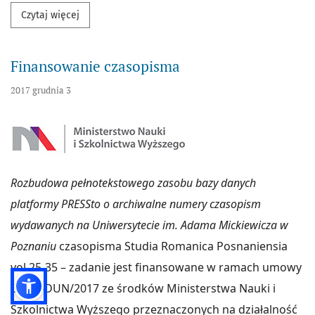
Przeczytaj więcej na temat "Traducteur et texte"
Czytaj więcej
Finansowanie czasopisma
2017 grudnia 3
Rozbudowa pełnotekstowego zasobu bazy danych
platformy PRESSto o archiwalne numery czasopism
wydawanych na Uniwersytecie im. Adama Mickiewicza w
Poznaniu
czasopisma Studia Romanica Posnaniensia
vol 25-35 – zadanie jest finansowane w ramach umowy
662/P-DUN/2017 ze środków Ministerstwa Nauki i
Szkolnictwa Wyższego przeznaczonych na działalność