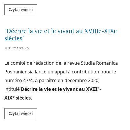
Przeczytaj więcej na temat "Un singur obiect – perspe
Czytaj więcej
"Décrire la vie et le vivant au XVIIIe-XIXe
siècles"
2019 marca 26
Le comité de rédaction de la revue Studia Romanica
Posnaniensia lance un appel à contribution pour le
numéro 47/4, à paraître en décembre 2020,
e
intitulé
Décrire la vie et le vivant au XVIII
-
e
XIX
siècles.
Przeczytaj więcej na temat "Décrire la vie et le vivan
Czytaj więcej