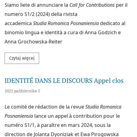
Siamo liete di annunciare la
Call for Contributions
per il
numero 51/2 (2024) della rivista
accademica
Studia
Romanica Posnaniensia
dedicato al
binomio lingua e identità a cura di Anna Godzich e
Anna Grochowska-Reiter
Przeczytaj więcej na temat La lingua italiana e l’iden
Czytaj więcej
IDENTITÉ DANS LE DISCOURS Appel clos
2022 października 5
Le comité de rédaction de la revue
Studia Romanica
Posnaniensia
lance un appel à contribution pour le
numéro 51/1, à paraître en mars 2024, sous la
direction de Jolanta Dyoniziak et Ewa Pirogowska