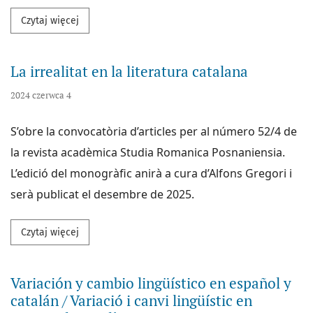
Przeczytaj więcej na temat El cambio social en las 
Czytaj więcej
La irrealitat en la literatura catalana
2024 czerwca 4
S’obre la convocatòria d’articles per al número 52/4 de
la revista acadèmica Studia Romanica Posnaniensia.
L’edició del monogràfic anirà a cura d’Alfons Gregori i
serà publicat el desembre de 2025.
Przeczytaj więcej na temat La irrealitat en la literat
Czytaj więcej
Variación y cambio lingüístico en español y
catalán / Variació i canvi lingüístic en