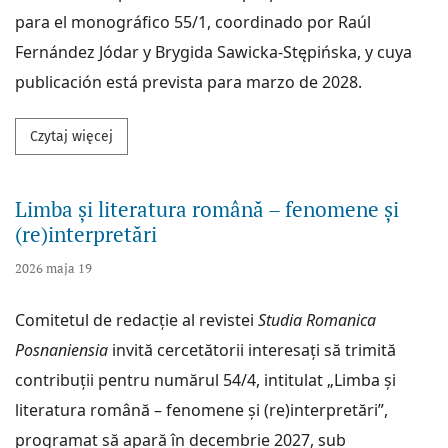
para el monográfico 55/1, coordinado por Raúl
Fernández Jódar y Brygida Sawicka-Stępińska, y cuya
publicación está prevista para marzo de 2028.
Przeczytaj więcej na temat Lingüística de corpus ap
Czytaj więcej
Limba și literatura română – fenomene și
(re)interpretări
2026 maja 19
Comitetul de redacție al revistei
Studia Romanica
Posnaniensia
invită cercetătorii interesați să trimită
contribuții pentru numărul 54/4, intitulat „Limba și
literatura română – fenomene și (re)interpretări”,
programat să apară în decembrie 2027, sub