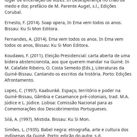
medo e dor, prefácio de M. Parente Augel, s.l., Edições
Corubal.
Ernesto, F. (2014). Soap opera, In Ema vem todos os anos.
Bissau: Ku Si Mon Editora.
Fernandes, A. (2014). Ema vem todos os anos. In Ema vem
todos os anos, Bissau: Ku Si Mon Editora.
Koudawo, F. (2011). Eleição Presidencial: carta aberta de uma
bidera abstencionista, aos que querem mandar na Guiné. In
M. Calafate Ribeiro, O. Costa Semedo (Eds.), Literaturas da
Guiné-Bissau. Cantando os escritos da história. Porto: Edições
Afrontamento.
Lopes, C. (1997). Kaabunké. Espaço, território e poder na
Guiné-Bissau, Gâmbia e Casamance pré-coloniais, trad. M.A.
Júdice e L. Júdice. Lisboa: Comissão Nacional para as
Comemorações dos Descobrimentos Portugueses.
Silá, A. (1997). Mistida. Bissau: Ku Si Mon.
Simões, L. (1935). Babel negra: etnografia, arte e cultura dos
indígenas da Guiné. Porto: edição do autor, s.d.