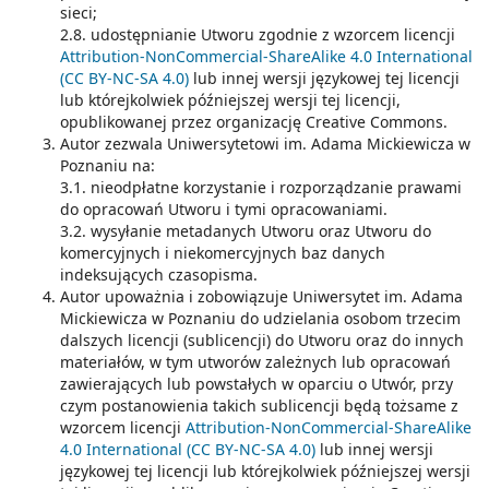
sieci;
2.8. udostępnianie Utworu zgodnie z wzorcem licencji
Attribution-NonCommercial-ShareAlike 4.0 International
(CC BY-NC-SA 4.0)
lub innej wersji językowej tej licencji
lub którejkolwiek późniejszej wersji tej licencji,
opublikowanej przez organizację Creative Commons.
Autor zezwala Uniwersytetowi im. Adama Mickiewicza w
Poznaniu na:
3.1. nieodpłatne korzystanie i rozporządzanie prawami
do opracowań Utworu i tymi opracowaniami.
3.2. wysyłanie metadanych Utworu oraz Utworu do
komercyjnych i niekomercyjnych baz danych
indeksujących czasopisma.
Autor upoważnia i zobowiązuje Uniwersytet im. Adama
Mickiewicza w Poznaniu do udzielania osobom trzecim
dalszych licencji (sublicencji) do Utworu oraz do innych
materiałów, w tym utworów zależnych lub opracowań
zawierających lub powstałych w oparciu o Utwór, przy
czym postanowienia takich sublicencji będą tożsame z
wzorcem licencji
Attribution-NonCommercial-ShareAlike
4.0 International (CC BY-NC-SA 4.0)
lub innej wersji
językowej tej licencji lub którejkolwiek późniejszej wersji