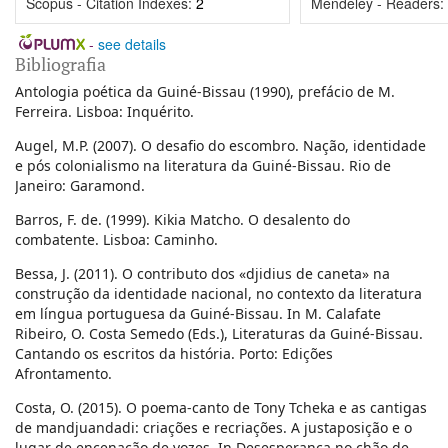
Scopus - Citation Indexes:
2
Mendeley - Readers:
-
see details
Bibliografia
Antologia poética da Guiné-Bissau (1990), prefácio de M.
Ferreira. Lisboa: Inquérito.
Augel, M.P. (2007). O desafio do escombro. Nação, identidade
e pós colonialismo na literatura da Guiné-Bissau. Rio de
Janeiro: Garamond.
Barros, F. de. (1999). Kikia Matcho. O desalento do
combatente. Lisboa: Caminho.
Bessa, J. (2011). O contributo dos «djidius de caneta» na
construção da identidade nacional, no contexto da literatura
em língua portuguesa da Guiné-Bissau. In M. Calafate
Ribeiro, O. Costa Semedo (Eds.), Literaturas da Guiné-Bissau.
Cantando os escritos da história. Porto: Edições
Afrontamento.
Costa, O. (2015). O poema-canto de Tony Tcheka e as cantigas
de mandjuandadi: criações e recriações. A justaposição e o
lugar de encenação de vozes. In Desesperança no chão de