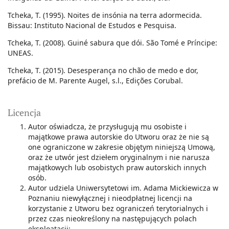
Tcheka, T. (1995). Noites de insónia na terra adormecida.
Bissau: Instituto Nacional de Estudos e Pesquisa.
Tcheka, T. (2008). Guiné sabura que dói. São Tomé e Príncipe:
UNEAS.
Tcheka, T. (2015). Desesperança no chão de medo e dor,
prefácio de M. Parente Augel, s.l., Edições Corubal.
Licencja
Autor oświadcza, że przysługują mu osobiste i
majątkowe prawa autorskie do Utworu oraz że nie są
one ograniczone w zakresie objętym niniejszą Umową,
oraz że utwór jest dziełem oryginalnym i nie narusza
majątkowych lub osobistych praw autorskich innych
osób.
Autor udziela Uniwersytetowi im. Adama Mickiewicza w
Poznaniu niewyłącznej i nieodpłatnej licencji na
korzystanie z Utworu bez ograniczeń terytorialnych i
przez czas nieokreślony na następujących polach
eksploatacji: