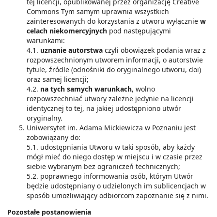
tej licencji, opublikowanej przez organizację Creative
Commons Tym samym uprawnia wszystkich
zainteresowanych do korzystania z utworu wyłącznie
w
celach niekomercyjnych
pod następującymi
warunkami:
4.1.
uznanie autorstwa
czyli obowiązek podania wraz z
rozpowszechnionym utworem informacji, o autorstwie
tytule, źródle (odnośniki do oryginalnego utworu, doi)
oraz samej licencji;
4.2.
na tych samych warunkach
, wolno
rozpowszechniać utwory zależne jedynie na licencji
identycznej to tej, na jakiej udostępniono utwór
oryginalny.
Uniwersytet im. Adama Mickiewicza w Poznaniu jest
zobowiązany do:
5.1. udostępniania Utworu w taki sposób, aby każdy
mógł mieć do niego dostęp w miejscu i w czasie przez
siebie wybranym bez ograniczeń technicznych;
5.2. poprawnego informowania osób, którym Utwór
będzie udostępniany o udzielonych im sublicencjach w
sposób umożliwiający odbiorcom zapoznanie się z nimi.
Pozostałe postanowienia