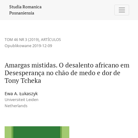
Amargas mistidas. O desalento africano em Desesperança no ch
Studia Romanica
Posnaniensia
TOM 46 NR 3 (2019)
,
ARTÍCULOS
Opublikowane 2019-12-09
Amargas mistidas. O desalento africano em
Desesperança no chão de medo e dor de
Tony Tcheka
Ewa A. Łukaszyk
Universiteit Leiden
Netherlands