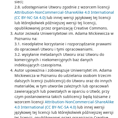
sieci;
2.8. udostępnianie Utworu zgodnie z wzorcem licencji
Attribution-NonCommercial-ShareAlike 4.0 International
(CC BY-NC-SA 4.0)
lub innej wersji językowej tej licencji
lub którejkolwiek późniejszej wersji tej licencji,
opublikowanej przez organizację Creative Commons.
Autor zezwala Uniwersytetowi im. Adama Mickiewicza w
Poznaniu na:
3.1. nieodpłatne korzystanie i rozporządzanie prawami
do opracowań Utworu i tymi opracowaniami.
3.2. wysyłanie metadanych Utworu oraz Utworu do
komercyjnych i niekomercyjnych baz danych
indeksujących czasopisma.
Autor upoważnia i zobowiązuje Uniwersytet im. Adama
Mickiewicza w Poznaniu do udzielania osobom trzecim
dalszych licencji (sublicencji) do Utworu oraz do innych
materiałów, w tym utworów zależnych lub opracowań
zawierających lub powstałych w oparciu o Utwór, przy
czym postanowienia takich sublicencji będą tożsame z
wzorcem licencji
Attribution-NonCommercial-ShareAlike
4.0 International (CC BY-NC-SA 4.0)
lub innej wersji
językowej tej licencji lub którejkolwiek późniejszej wersji
tej licencji, opublikowanej przez organizację Creative