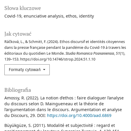
Słowa kluczowe
Covid-19
enunciative analysis
ethos
identity
Jak cytować
Ráčková, L., & Schmitt, F. (2024). Ethos discursif et identités citoyennes
dans la presse française pendant la pandémie du Covid-19 à travers les
éditoriaux du quotidien Le Monde.
Studia Romanica Posnaniensia
,
51
(1),
139–153. https://doi.org/10.14746/strop.2024.51.1.10
Formaty cytowań
Bibliografia
Amossy, R. (2022). La notion d’ethos : faire dialoguer l’analyse
du discours selon D. Maingueneau et la théorie de
l’argumentation dans le discours. Argumentation et analyse
du Discours, 29. DOI:
https://doi.org/10.4000/aad.6869
Büyükgüze, S. (2011). Modalité et subjectivité : regard et