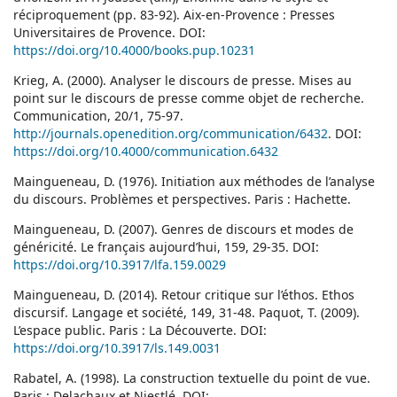
réciproquement (pp. 83-92). Aix-en-Provence : Presses
Universitaires de Provence. DOI:
https://doi.org/10.4000/books.pup.10231
Krieg, A. (2000). Analyser le discours de presse. Mises au
point sur le discours de presse comme objet de recherche.
Communication, 20/1, 75-97.
http://journals.openedition.org/communication/6432
. DOI:
https://doi.org/10.4000/communication.6432
Maingueneau, D. (1976). Initiation aux méthodes de l’analyse
du discours. Problèmes et perspectives. Paris : Hachette.
Maingueneau, D. (2007). Genres de discours et modes de
généricité. Le français aujourd’hui, 159, 29-35. DOI:
https://doi.org/10.3917/lfa.159.0029
Maingueneau, D. (2014). Retour critique sur l’éthos. Ethos
discursif. Langage et société, 149, 31-48. Paquot, T. (2009).
L’espace public. Paris : La Découverte. DOI:
https://doi.org/10.3917/ls.149.0031
Rabatel, A. (1998). La construction textuelle du point de vue.
Paris : Delachaux et Niestlé. DOI: