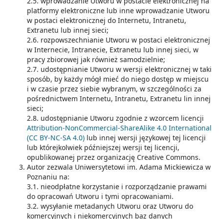
2.5. wprowadzanie Utworu w postacie elektronicznej na
platformy elektroniczne lub inne wprowadzanie Utworu
w postaci elektronicznej do Internetu, Intranetu,
Extranetu lub innej sieci;
2.6. rozpowszechnianie Utworu w postaci elektronicznej
w Internecie, Intranecie, Extranetu lub innej sieci, w
pracy zbiorowej jak również samodzielnie;
2.7. udostępnianie Utworu w wersji elektronicznej w taki
sposób, by każdy mógł mieć do niego dostęp w miejscu
i w czasie przez siebie wybranym, w szczególności za
pośrednictwem Internetu, Intranetu, Extranetu lin innej
sieci;
2.8. udostępnianie Utworu zgodnie z wzorcem licencji
Attribution-NonCommercial-ShareAlike 4.0 International
(CC BY-NC-SA 4.0)
lub innej wersji językowej tej licencji
lub którejkolwiek późniejszej wersji tej licencji,
opublikowanej przez organizację Creative Commons.
Autor zezwala Uniwersytetowi im. Adama Mickiewicza w
Poznaniu na:
3.1. nieodpłatne korzystanie i rozporządzanie prawami
do opracowań Utworu i tymi opracowaniami.
3.2. wysyłanie metadanych Utworu oraz Utworu do
komercyjnych i niekomercyjnych baz danych