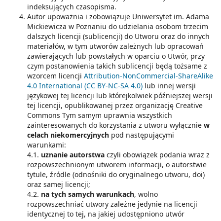
indeksujących czasopisma.
Autor upoważnia i zobowiązuje Uniwersytet im. Adama
Mickiewicza w Poznaniu do udzielania osobom trzecim
dalszych licencji (sublicencji) do Utworu oraz do innych
materiałów, w tym utworów zależnych lub opracowań
zawierających lub powstałych w oparciu o Utwór, przy
czym postanowienia takich sublicencji będą tożsame z
wzorcem licencji
Attribution-NonCommercial-ShareAlike
4.0 International (CC BY-NC-SA 4.0)
lub innej wersji
językowej tej licencji lub którejkolwiek późniejszej wersji
tej licencji, opublikowanej przez organizację Creative
Commons Tym samym uprawnia wszystkich
zainteresowanych do korzystania z utworu wyłącznie
w
celach niekomercyjnych
pod następującymi
warunkami:
4.1.
uznanie autorstwa
czyli obowiązek podania wraz z
rozpowszechnionym utworem informacji, o autorstwie
tytule, źródle (odnośniki do oryginalnego utworu, doi)
oraz samej licencji;
4.2.
na tych samych warunkach
, wolno
rozpowszechniać utwory zależne jedynie na licencji
identycznej to tej, na jakiej udostępniono utwór