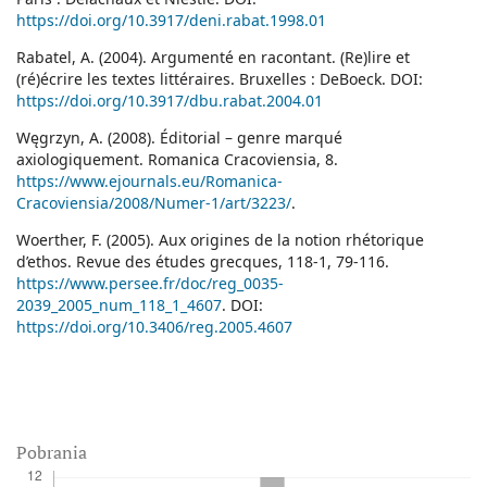
https://doi.org/10.3917/deni.rabat.1998.01
Rabatel, A. (2004). Argumenté en racontant. (Re)lire et
(ré)écrire les textes littéraires. Bruxelles : DeBoeck. DOI:
https://doi.org/10.3917/dbu.rabat.2004.01
Węgrzyn, A. (2008). Éditorial – genre marqué
axiologiquement. Romanica Cracoviensia, 8.
https://www.ejournals.eu/Romanica-
Cracoviensia/2008/Numer-1/art/3223/
.
Woerther, F. (2005). Aux origines de la notion rhétorique
d’ethos. Revue des études grecques, 118-1, 79-116.
https://www.persee.fr/doc/reg_0035-
2039_2005_num_118_1_4607
. DOI:
https://doi.org/10.3406/reg.2005.4607
Pobrania