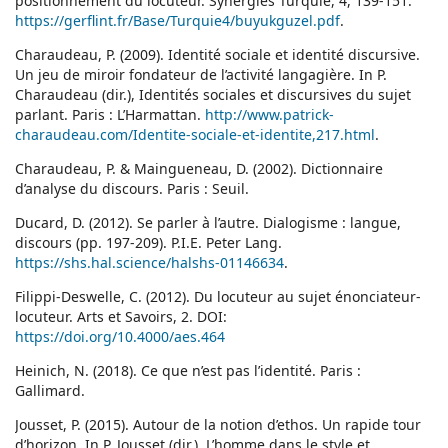
positionnement du locuteur. Synergies Turquie, 4, 139-151.
https://gerflint.fr/Base/Turquie4/buyukguzel.pdf
.
Charaudeau, P. (2009). Identité sociale et identité discursive.
Un jeu de miroir fondateur de l’activité langagière. In P.
Charaudeau (dir.), Identités sociales et discursives du sujet
parlant. Paris : L’Harmattan.
http://www.patrick-
charaudeau.com/Identite-sociale-et-identite,217.html
.
Charaudeau, P. & Maingueneau, D. (2002). Dictionnaire
d’analyse du discours. Paris : Seuil.
Ducard, D. (2012). Se parler à l’autre. Dialogisme : langue,
discours (pp. 197-209). P.I.E. Peter Lang.
https://shs.hal.science/halshs-01146634
.
Filippi-Deswelle, C. (2012). Du locuteur au sujet énonciateur-
locuteur. Arts et Savoirs, 2. DOI:
https://doi.org/10.4000/aes.464
Heinich, N. (2018). Ce que n’est pas l’identité. Paris :
Gallimard.
Jousset, P. (2015). Autour de la notion d’ethos. Un rapide tour
d’horizon. In P. Jousset (dir.), L’homme dans le style et