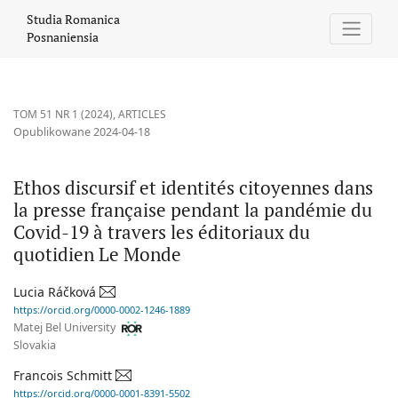
Ethos discursif et identités citoyennes dans la presse français
Studia Romanica
Posnaniensia
TOM 51 NR 1 (2024)
,
ARTICLES
Opublikowane 2024-04-18
Ethos discursif et identités citoyennes dans
la presse française pendant la pandémie du
Covid-19 à travers les éditoriaux du
quotidien Le Monde
Lucia Ráčková
https://orcid.org/0000-0002-1246-1889
Matej Bel University
Slovakia
Francois Schmitt
https://orcid.org/0000-0001-8391-5502