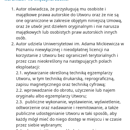
Autor oświadcza, że przysługują mu osobiste i
majątkowe prawa autorskie do Utworu oraz że nie są
one ograniczone w zakresie objętym niniejszą Umową,
oraz że utwór jest dziełem oryginalnym i nie narusza
majątkowych lub osobistych praw autorskich innych
osób.
Autor udziela Uniwersytetowi im. Adama Mickiewicza w
Poznaniu niewyłącznej i nieodpłatnej licencji na
korzystanie z Utworu bez ograniczeń terytorialnych i
przez czas nieokreślony na następujących polach
eksploatacji:
2.1. wytwarzanie określoną techniką egzemplarzy
Utworu, w tym techniką drukarską, reprograficzną,
zapisu magnetycznego oraz techniką cyfrową;
2.2. wprowadzanie do obrotu, użyczenie lub najem
oryginału albo egzemplarzy Utworu;
2.3. publiczne wykonanie, wystawienie, wyświetlenie,
odtworzenie oraz nadawanie i reemitowanie, a także
publiczne udostępnianie Utworu w taki sposób, aby
każdy mógł mieć do niego dostęp w miejscu i w czasie
przez siebie wybranym;