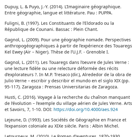
Dupuy, L. & Puyo, J.-Y. (2014). L’Imaginaire géographique.
Entre géographie, langue et littérature. Pau : PUPPA.
Fuligni, B. (1997). Les Constituants de l’Eldorado ou la
République de Counani. Bassac : Plein Chant.
Gagnol, L. (2009). Pour une géographie nomade. Perspectives
anthropogéographiques à partir de l’expérience des Touaregs
Kel Ewey (Aïr – Niger). Thèse de l’U.J.F. - Grenoble I.
Gagnol, L. (2011). Les Touaregs dans l’oeuvre de Jules Verne :
une lecture fidèle ou une relecture déformée des récits
d’explorateurs ?. In M.P. Tresaco (dir.), Alrededor de la obra de
Julio Verne – escribir y describir el mundo en el siglo XIX (pp.
95-117). Zaragoza : Prensas Universitarias de Zaragoza.
Husti, C. (2016). Voyage à la recherche du chaînon manquant
de l’évolution – l’exemple du village aérien de Jules Verne. Arts
et Savoirs, 7, 1-10. DOI:
https://doi.org/10.4000/aes.924
Lejeune, D. (1993). Les Sociétés de Géographie en France et
l’expansion coloniale au XIXe siècle. Paris : Albin Michel.
Letourneux, M. (2010). Le Roman d’aventures, 1870-1930.