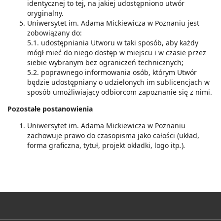
identycznej to tej, na jakiej udostępniono utwór
oryginalny.
Uniwersytet im. Adama Mickiewicza w Poznaniu jest
zobowiązany do:
5.1. udostępniania Utworu w taki sposób, aby każdy
mógł mieć do niego dostęp w miejscu i w czasie przez
siebie wybranym bez ograniczeń technicznych;
5.2. poprawnego informowania osób, którym Utwór
będzie udostępniany o udzielonych im sublicencjach w
sposób umożliwiający odbiorcom zapoznanie się z nimi.
Pozostałe postanowienia
Uniwersytet im. Adama Mickiewicza w Poznaniu
zachowuje prawo do czasopisma jako całości (układ,
forma graficzna, tytuł, projekt okładki, logo itp
.
)
.