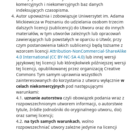
komercyjnych i niekomercyjnych baz danych
indeksujących czasopisma.
Autor upoważnia i zobowiązuje Uniwersytet im. Adama
Mickiewicza w Poznaniu do udzielania osobom trzecim
dalszych licencji (sublicencji) do Utworu oraz do innych
materiałów, w tym utworów zależnych lub opracowań
zawierających lub powstałych w oparciu o Utwór, przy
czym postanowienia takich sublicencji będą tożsame z
wzorcem licencji
Attribution-NonCommercial-ShareAlike
4.0 International (CC BY-NC-SA 4.0)
lub innej wersji
językowej tej licencji lub którejkolwiek późniejszej wersji
tej licencji, opublikowanej przez organizację Creative
Commons Tym samym uprawnia wszystkich
zainteresowanych do korzystania z utworu wyłącznie
w
celach niekomercyjnych
pod następującymi
warunkami:
4.1.
uznanie autorstwa
czyli obowiązek podania wraz z
rozpowszechnionym utworem informacji, o autorstwie
tytule, źródle (odnośniki do oryginalnego utworu, doi)
oraz samej licencji;
4.2.
na tych samych warunkach
, wolno
rozpowszechniać utwory zależne jedynie na licencji