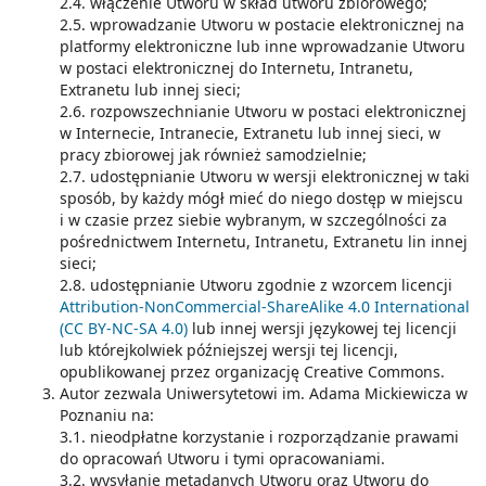
2.4. włączenie Utworu w skład utworu zbiorowego;
2.5. wprowadzanie Utworu w postacie elektronicznej na
platformy elektroniczne lub inne wprowadzanie Utworu
w postaci elektronicznej do Internetu, Intranetu,
Extranetu lub innej sieci;
2.6. rozpowszechnianie Utworu w postaci elektronicznej
w Internecie, Intranecie, Extranetu lub innej sieci, w
pracy zbiorowej jak również samodzielnie;
2.7. udostępnianie Utworu w wersji elektronicznej w taki
sposób, by każdy mógł mieć do niego dostęp w miejscu
i w czasie przez siebie wybranym, w szczególności za
pośrednictwem Internetu, Intranetu, Extranetu lin innej
sieci;
2.8. udostępnianie Utworu zgodnie z wzorcem licencji
Attribution-NonCommercial-ShareAlike 4.0 International
(CC BY-NC-SA 4.0)
lub innej wersji językowej tej licencji
lub którejkolwiek późniejszej wersji tej licencji,
opublikowanej przez organizację Creative Commons.
Autor zezwala Uniwersytetowi im. Adama Mickiewicza w
Poznaniu na:
3.1. nieodpłatne korzystanie i rozporządzanie prawami
do opracowań Utworu i tymi opracowaniami.
3.2. wysyłanie metadanych Utworu oraz Utworu do