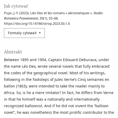
Jak cytować
Puyo, J.-Y. (2023). Léo Dex et les romans « aérostatiques ».
Studia
Romanica Posnaniensia
,
50
(1), 55–68.
https://doi.org/10.14746/strop.2023.50.1.4
Formaty cytowań
Abstrakt
Between 1895 and 1904, Captain Edouard Deburaux, under
the name Léo Dex, wrote several novels that fully embraced
the codes of the geographical novel. Most of his writings,
following in the footsteps of Jules Verne’s Cinq semaines en
ballon (1863), were intended to take the reader mainly to
Africa. So, is he a mere imitator? In fact, he differs from Verne
in that he himself was a nationally and internationally
recognized balloonist. And if he did not invent the “balloon
novel”, he was nonetheless the most prolific contributor to the