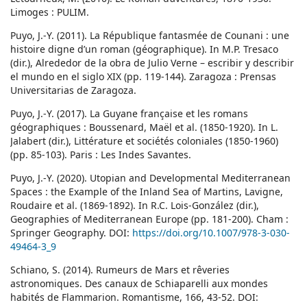
Limoges : PULIM.
Puyo, J.-Y. (2011). La République fantasmée de Counani : une
histoire digne d’un roman (géographique). In M.P. Tresaco
(dir.), Alrededor de la obra de Julio Verne – escribir y describir
el mundo en el siglo XIX (pp. 119-144). Zaragoza : Prensas
Universitarias de Zaragoza.
Puyo, J.-Y. (2017). La Guyane française et les romans
géographiques : Boussenard, Maël et al. (1850-1920). In L.
Jalabert (dir.), Littérature et sociétés coloniales (1850-1960)
(pp. 85-103). Paris : Les Indes Savantes.
Puyo, J.-Y. (2020). Utopian and Developmental Mediterranean
Spaces : the Example of the Inland Sea of Martins, Lavigne,
Roudaire et al. (1869-1892). In R.C. Lois-González (dir.),
Geographies of Mediterranean Europe (pp. 181-200). Cham :
Springer Geography. DOI:
https://doi.org/10.1007/978-3-030-
49464-3_9
Schiano, S. (2014). Rumeurs de Mars et rêveries
astronomiques. Des canaux de Schiaparelli aux mondes
habités de Flammarion. Romantisme, 166, 43-52. DOI: