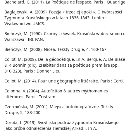
Bachelard, G. (2011). La Poétique de l’espace. Paris : Quadrige.
Bagłajewski, A. (2009). Poezja « trzeciej epoki ». O twórczości
Zygmunta Krasińskiego w latach 1836-1843. Lublin :
Wydawnictwo UMCS.
Bieńczyk, M. (1990). Czarny człowiek. Krasiński wobec śmierci.
Warszawa : IBL PAN.
Bieńczyk, M. (2008). Nicea. Teksty Drugie, 4, 160-167.
Collot, M. (2008). De la géopoétique. In A. Berque, A. De Biase
& P. Bonnin (dir.), L’Habiter dans sa poétique première (pp.
310-323). Paris : Donner Lieu.
Collot, M. (2014). Pour une géographie littéraire. Paris : Corti.
Colonna, V. (2004). Autofiction & autres mythomanies
littéraires. Paris : Tristram.
Czermińska, M. (2001). Miejsca autobiograficzne. Teksty
Drugie, 5, 183-200.
Dorota, I. (2019). Sycylijska podróż Zygmunta Krasińskiego
jako próba odnalezienia ziemskiej Arkadii. In A.