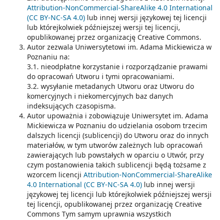
Attribution-NonCommercial-ShareAlike 4.0 International
(CC BY-NC-SA 4.0)
lub innej wersji językowej tej licencji
lub którejkolwiek późniejszej wersji tej licencji,
opublikowanej przez organizację Creative Commons.
Autor zezwala Uniwersytetowi im. Adama Mickiewicza w
Poznaniu na:
3.1. nieodpłatne korzystanie i rozporządzanie prawami
do opracowań Utworu i tymi opracowaniami.
3.2. wysyłanie metadanych Utworu oraz Utworu do
komercyjnych i niekomercyjnych baz danych
indeksujących czasopisma.
Autor upoważnia i zobowiązuje Uniwersytet im. Adama
Mickiewicza w Poznaniu do udzielania osobom trzecim
dalszych licencji (sublicencji) do Utworu oraz do innych
materiałów, w tym utworów zależnych lub opracowań
zawierających lub powstałych w oparciu o Utwór, przy
czym postanowienia takich sublicencji będą tożsame z
wzorcem licencji
Attribution-NonCommercial-ShareAlike
4.0 International (CC BY-NC-SA 4.0)
lub innej wersji
językowej tej licencji lub którejkolwiek późniejszej wersji
tej licencji, opublikowanej przez organizację Creative
Commons Tym samym uprawnia wszystkich