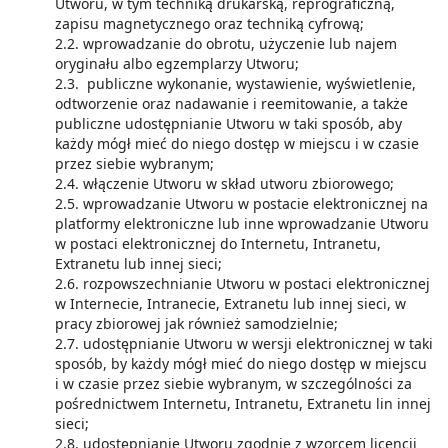
Utworu, w tym techniką drukarską, reprograficzną,
zapisu magnetycznego oraz techniką cyfrową;
2.2. wprowadzanie do obrotu, użyczenie lub najem
oryginału albo egzemplarzy Utworu;
2.3. publiczne wykonanie, wystawienie, wyświetlenie,
odtworzenie oraz nadawanie i reemitowanie, a także
publiczne udostępnianie Utworu w taki sposób, aby
każdy mógł mieć do niego dostęp w miejscu i w czasie
przez siebie wybranym;
2.4. włączenie Utworu w skład utworu zbiorowego;
2.5. wprowadzanie Utworu w postacie elektronicznej na
platformy elektroniczne lub inne wprowadzanie Utworu
w postaci elektronicznej do Internetu, Intranetu,
Extranetu lub innej sieci;
2.6. rozpowszechnianie Utworu w postaci elektronicznej
w Internecie, Intranecie, Extranetu lub innej sieci, w
pracy zbiorowej jak również samodzielnie;
2.7. udostępnianie Utworu w wersji elektronicznej w taki
sposób, by każdy mógł mieć do niego dostęp w miejscu
i w czasie przez siebie wybranym, w szczególności za
pośrednictwem Internetu, Intranetu, Extranetu lin innej
sieci;
2.8. udostępnianie Utworu zgodnie z wzorcem licencji