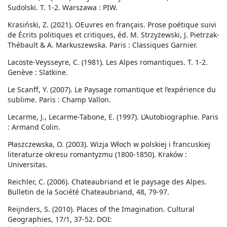
Sudolski. T. 1-2. Warszawa : PIW.
Krasiński, Z. (2021). OEuvres en français. Prose poétique suivi
de Écrits politiques et critiques, éd. M. Strzyżewski, J. Pietrzak-
Thébault & A. Markuszewska. Paris : Classiques Garnier.
Lacoste-Veysseyre, C. (1981). Les Alpes romantiques. T. 1-2.
Genève : Slatkine.
Le Scanff, Y. (2007). Le Paysage romantique et l’expérience du
sublime. Paris : Champ Vallon.
Lecarme, J., Lecarme-Tabone, E. (1997). L’Autobiographie. Paris
: Armand Colin.
Płaszczewska, O. (2003). Wizja Włoch w polskiej i francuskiej
literaturze okresu romantyzmu (1800-1850). Kraków :
Universitas.
Reichler, C. (2006). Chateaubriand et le paysage des Alpes.
Bulletin de la Société Chateaubriand, 48, 79-97.
Reijnders, S. (2010). Places of the Imagination. Cultural
Geographies, 17/1, 37-52. DOI: