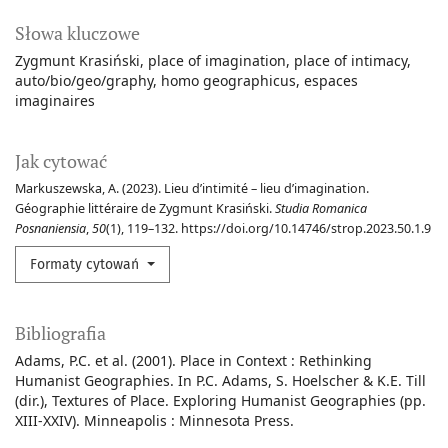
Słowa kluczowe
Zygmunt Krasiński
place of imagination
place of intimacy
auto/bio/geo/graphy
homo geographicus
espaces
imaginaires
Jak cytować
Markuszewska, A. (2023). Lieu d’intimité – lieu d’imagination.
Géographie littéraire de Zygmunt Krasiński.
Studia Romanica
Posnaniensia
,
50
(1), 119–132. https://doi.org/10.14746/strop.2023.50.1.9
Formaty cytowań
Bibliografia
Adams, P.C. et al. (2001). Place in Context : Rethinking
Humanist Geographies. In P.C. Adams, S. Hoelscher & K.E. Till
(dir.), Textures of Place. Exploring Humanist Geographies (pp.
XIII-XXIV). Minneapolis : Minnesota Press.