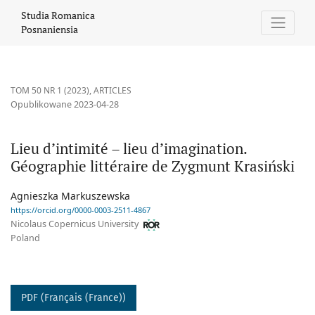
Lieu d’intimité – lieu d’imagination. Géographie littéraire de Zy
Studia Romanica
Posnaniensia
TOM 50 NR 1 (2023)
,
ARTICLES
Opublikowane 2023-04-28
Lieu d’intimité – lieu d’imagination.
Géographie littéraire de Zygmunt Krasiński
Agnieszka Markuszewska
https://orcid.org/0000-0003-2511-4867
Nicolaus Copernicus University
Poland
PDF (Français (France))