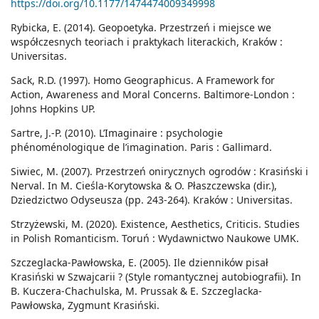
https://doi.org/10.1177/1474474009349998
Rybicka, E. (2014). Geopoetyka. Przestrzeń i miejsce we
współczesnych teoriach i praktykach literackich, Kraków :
Universitas.
Sack, R.D. (1997). Homo Geographicus. A Framework for
Action, Awareness and Moral Concerns. Baltimore-London :
Johns Hopkins UP.
Sartre, J.-P. (2010). L’Imaginaire : psychologie
phénoménologique de l’imagination. Paris : Gallimard.
Siwiec, M. (2007). Przestrzeń onirycznych ogrodów : Krasiński i
Nerval. In M. Cieśla-Korytowska & O. Płaszczewska (dir.),
Dziedzictwo Odyseusza (pp. 243-264). Kraków : Universitas.
Strzyżewski, M. (2020). Existence, Aesthetics, Criticis. Studies
in Polish Romanticism. Toruń : Wydawnictwo Naukowe UMK.
Szczeglacka-Pawłowska, E. (2005). Ile dzienników pisał
Krasiński w Szwajcarii ? (Style romantycznej autobiografii). In
B. Kuczera-Chachulska, M. Prussak & E. Szczeglacka-
Pawłowska, Zygmunt Krasiński.