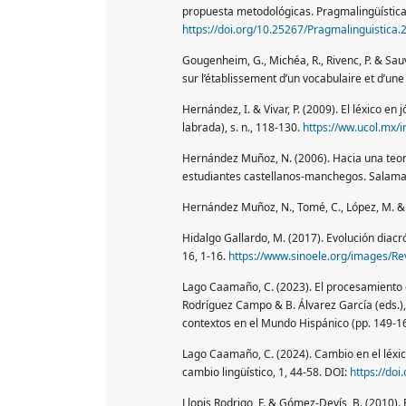
propuesta metodológicas. Pragmalingüística
https://doi.org/10.25267/Pragmalinguistica.
Gougenheim, G., Michéa, R., Rivenc, P. & Sau
sur l’établissement d’un vocabulaire et d’une
Hernández, I. & Vivar, P. (2009). El léxico e
labrada), s. n., 118-130.
https://ww.ucol.mx/i
Hernández Muñoz, N. (2006). Hacia una teoría 
estudiantes castellanos-manchegos. Salama
Hernández Muñoz, N., Tomé, C., López, M. & 
Hidalgo Gallardo, M. (2017). Evolución diacr
16, 1-16.
https://www.sinoele.org/images/Re
Lago Caamaño, C. (2023). El procesamiento 
Rodríguez Campo & B. Álvarez García (eds.), 
contextos en el Mundo Hispánico (pp. 149-16
Lago Caamaño, C. (2024). Cambio en el léxico
cambio lingüístico, 1, 44-58. DOI:
https://do
Llopis Rodrigo, F. & Gómez-Devís, B. (2010). 