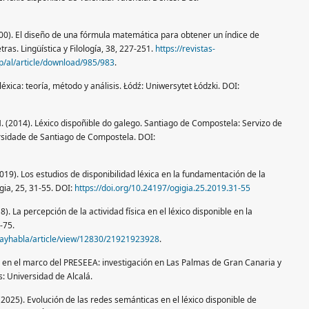
000). El diseño de una fórmula matemática para obtener un índice de
tras. Lingüística y Filología, 38, 227-251.
https://revistas-
p/al/article/download/985/983
.
éxica: teoría, método y análisis. Łódź: Uniwersytet Łódzki. DOI:
. (2014). Léxico dispoñible do galego. Santiago de Compostela: Servizo de
ersidade de Santiago de Compostela. DOI:
2019). Los estudios de disponibilidad léxica en la fundamentación de la
gia, 25, 31-55. DOI:
https://doi.org/10.24197/ogigia.25.2019.31-55
). La percepción de la actividad física en el léxico disponible en la
-75.
nguayhabla/article/view/12830/21921923928
.
le en el marco del PRESEEA: investigación en Las Palmas de Gran Canaria y
s: Universidad de Alcalá.
025). Evolución de las redes semánticas en el léxico disponible de