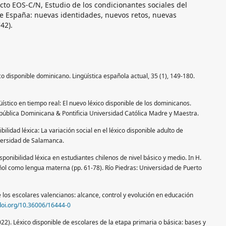
ecto EOS-C/N, Estudio de los condicionantes sociales del
 de España: nuevas identidades, nuevos retos, nuevas
42).
ico disponible dominicano. Lingüística española actual, 35 (1), 149-180.
üístico en tiempo real: El nuevo léxico disponible de los dominicanos.
ública Dominicana & Pontificia Universidad Católica Madre y Maestra.
ilidad léxica: La variación social en el léxico disponible adulto de
versidad de Salamanca.
sponibilidad léxica en estudiantes chilenos de nivel básico y medio. In H.
ol como lengua materna (pp. 61-78). Río Piedras: Universidad de Puerto
 los escolares valencianos: alcance, control y evolución en educación
/doi.org/10.36006/16444-0
22). Léxico disponible de escolares de la etapa primaria o básica: bases y