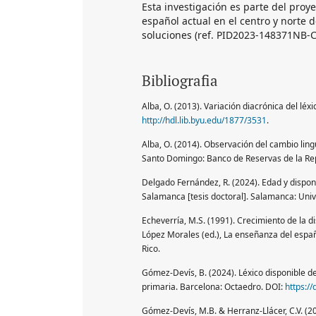
Esta investigación es parte del proy
español actual en el centro y norte
soluciones (ref. PID2023-148371NB-C
Bibliografia
Alba, O. (2013). Variación diacrónica del léx
http://hdl.lib.byu.edu/1877/3531
.
Alba, O. (2014). Observación del cambio ling
Santo Domingo: Banco de Reservas de la Rep
Delgado Fernández, R. (2024). Edad y disponib
Salamanca [tesis doctoral]. Salamanca: Uni
Echeverría, M.S. (1991). Crecimiento de la di
López Morales (ed.), La enseñanza del españ
Rico.
Gómez-Devís, B. (2024). Léxico disponible de
primaria. Barcelona: Octaedro. DOI:
https:/
Gómez-Devís, M.B. & Herranz-Llácer, C.V. (20