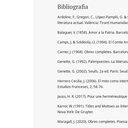
Bibliografia
Ardolino, F., Gregori, C., López-Pampló, G. & R
literatura actual. València: Tirant Humanida
Balaguer, V. (1858). Amor a la Patria. Barce
Camps, J. & Soldevila, Ll. (1994). El Comte A
Carner, J. (1968). Obres completes. Barcelon
Genette, G. (1992). Palimpsestes. La littérat
Genette, G. (2002). Seuils. 2a ed. París: Seuil
Herrero Cecilia, J. (2006). El mito como intert
Estudios Franceses, 2, 58-76.
Jauss, H. R. (2017). Pour une herméneutique l
Karrer, W. (1991). Titles and Mottoes as Intert
Nova York: De Gruyter.
Maragall, J. (2020). Obres completes. Poesia 