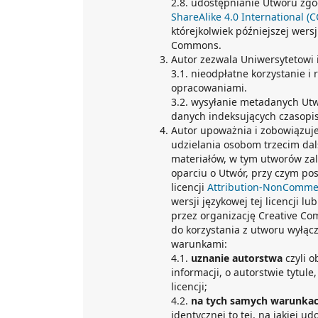
2.8. udostępnianie Utworu zgo
ShareAlike 4.0 International (
którejkolwiek późniejszej wersj
Commons.
Autor zezwala Uniwersytetowi
3.1. nieodpłatne korzystanie 
opracowaniami.
3.2. wysyłanie metadanych Ut
danych indeksujących czasopi
Autor upoważnia i zobowiązuj
udzielania osobom trzecim dals
materiałów, w tym utworów za
oparciu o Utwór, przy czym po
licencji
Attribution-NonCommerc
wersji językowej tej licencji lu
przez organizację Creative 
do korzystania z utworu wyłąc
warunkami:
4.1.
uznanie autorstwa
czyli 
informacji, o autorstwie tytule
licencji;
4.2.
na tych samych warunka
identycznej to tej, na jakiej u