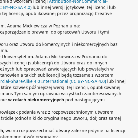
dnie z wzorcem licencji
Attribution-NonCommercial-
CC BY-NC-SA 4.0)
lub innej wersji językowej tej licencji lub
i tej licencji, opublikowanej przez organizację Creative
 im. Adama Mickiewicza w Poznaniu na:
i rozporządzanie prawami do opracowań Utworu i tymi
woru oraz Utworu do komercyjnych i niekomercyjnych baz
sma.
e Uniwersytet im. Adama Mickiewicza w Poznaniu do
zych licencji (sublicencji) do Utworu oraz do innych
leżnych lub opracowań zawierających lub powstałych w
stanowienia takich sublicencji będą tożsame z wzorcem
ial-ShareAlike 4.0 International (CC BY-NC-SA 4.0)
lub innej
b którejkolwiek późniejszej wersji tej licencji, opublikowanej
Commons Tym samym uprawnia wszystkich zainteresowanych
znie
w celach niekomercyjnych
pod następującymi
obowiązek podania wraz z rozpowszechnionym utworem
, źródle (odnośniki do oryginalnego utworu, doi) oraz samej
ch
, wolno rozpowszechniać utwory zależne jedynie na licencji
dostępniono utwór oryginalny.