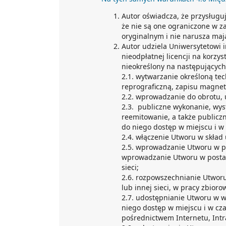
Autor oświadcza, że przysługu
że nie są one ograniczone w z
oryginalnym i nie narusza maj
Autor udziela Uniwersytetowi 
nieodpłatnej licencji na korzys
nieokreślony na następujących 
2.1. wytwarzanie określoną te
reprograficzną, zapisu magnet
2.2. wprowadzanie do obrotu, 
2.3. publiczne wykonanie, wys
reemitowanie, a także publicz
do niego dostęp w miejscu i w
2.4. włączenie Utworu w skład
2.5. wprowadzanie Utworu w po
wprowadzanie Utworu w postaci 
sieci;
2.6. rozpowszechnianie Utworu 
lub innej sieci, w pracy zbioro
2.7. udostępnianie Utworu w we
niego dostęp w miejscu i w cz
pośrednictwem Internetu, Intran