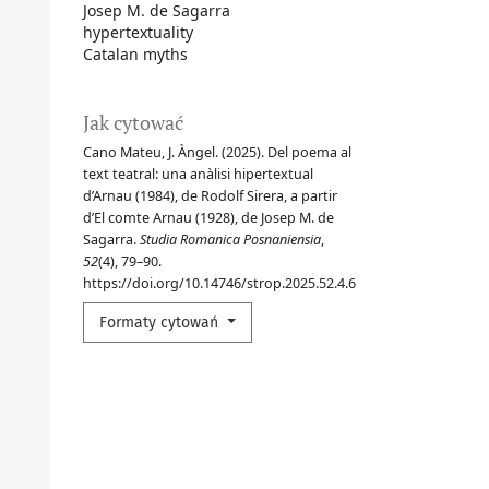
Josep M. de Sagarra
hypertextuality
Catalan myths
Jak cytować
Cano Mateu, J. Àngel. (2025). Del poema al
text teatral: una anàlisi hipertextual
d’Arnau (1984), de Rodolf Sirera, a partir
d’El comte Arnau (1928), de Josep M. de
Sagarra.
Studia Romanica Posnaniensia
,
52
(4), 79–90.
https://doi.org/10.14746/strop.2025.52.4.6
Formaty cytowań