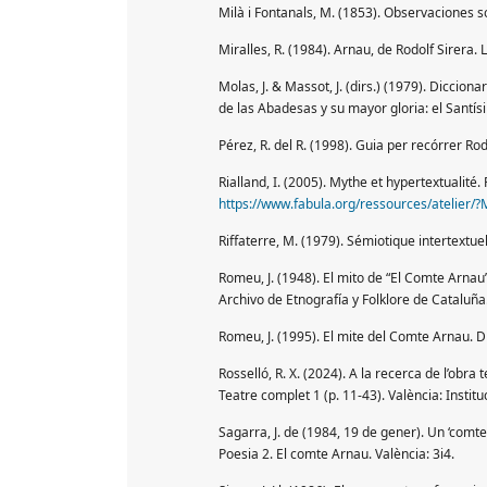
Milà i Fontanals, M. (1853). Observaciones 
Miralles, R. (1984). Arnau, de Rodolf Sirera. L
Molas, J. & Massot, J. (dirs.) (1979). Dicciona
de las Abadesas y su mayor gloria: el Santís
Pérez, R. del R. (1998). Guia per recórrer Rod
Rialland, I. (2005). Mythe et hypertextualité.
https://www.fabula.org/ressources/atelier
Riffaterre, M. (1979). Sémiotique intertextuel
Romeu, J. (1948). El mito de “El Comte Arnau” 
Archivo de Etnografía y Folklore de Cataluña
Romeu, J. (1995). El mite del Comte Arnau. Di
Rosselló, R. X. (2024). A la recerca de l’obra 
Teatre complet 1 (p. 11-43). València: Instit
Sagarra, J. de (1984, 19 de gener). Un ‘comte
Poesia 2. El comte Arnau. València: 3i4.