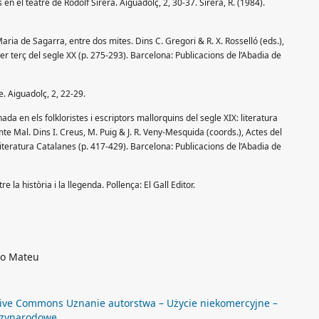
 en el teatre de Rodolf Sirera. Aiguadolç, 2, 30-37. Sirera, R. (1984).
aria de Sagarra, entre dos mites. Dins C. Gregori & R. X. Rosselló (eds.),
er terç del segle XX (p. 275-293). Barcelona: Publicacions de l’Abadia de
e. Aiguadolç, 2, 22-29.
da en els folkloristes i escriptors mallorquins del segle XIX: literatura
te Mal. Dins I. Creus, M. Puig & J. R. Veny-Mesquida (coords.), Actes del
iteratura Catalanes (p. 417-429). Barcelona: Publicacions de l’Abadia de
re la història i la llegenda. Pollença: El Gall Editor.
ano Mateu
ive Commons Uznanie autorstwa – Użycie niekomercyjne –
dzynarodowe
.