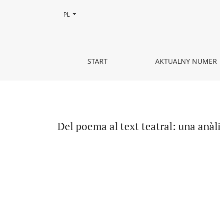
Zmień język, obecnie wybrany to:
PL
Del poema al text teatral: una anàlisi hipertextua
START
AKTUALNY NUMER
Del poema al text teatral: una anàli