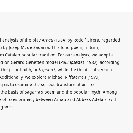
l analysis of the play
Arnau
(1984) by Rodolf Sirera, regarded
) by Josep M. de Sagarra. This long poem, in turn,
om Catalan popular tradition. For our analysis, we adopt a
d on Gérard Genette’s model (
Palimpsestes
, 1982), according
 the prior text A, or
hypotext
, while the theatrical version
dditionally, we explore Michael Riffaterre’s (1979)
g us to examine the serious transformation – or
on the basis of Sagarra’s poem and the popular myth. Among
e of roles primacy between Arnau and Abbess Adelais, with
agonist.