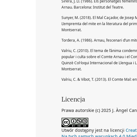
Sirera, J. Ll. (1986). Els personatges femenins
Arnau. Barcelona: Institut del Teatre.
Sunyer, M. (2018). El Mal Caçador, de Josep M
L’empremta del mite en la literatura del prim
Montserrat.
Tordera, A. (1986). Arnau, l’escenari d’un mit
Valriu, C. (2010). El tema de l’ànima condemna
popular i culta sobre el Comte Arnau i el Com
Quinzè Col·loqui Internacional de Llengua i L
Montserrat.
Valriu, C. & Vibot, T. (2013). El Comte Mal: ent
Licencja
Prawa autorskie (c) 2025 J. Àngel C
Utwór dostępny jest na licencji
Creat
Na tych samych warunkach 4.0 Mię