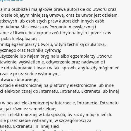
ją mu osobiste i majątkowe prawa autorskie do Utworu oraz
akresie objętym niniejszą Umową, oraz że utwór jest dziełem
ątkowych lub osobistych praw autorskich innych osób.
im. Adama Mickiewicza w Poznaniu niewyłącznej i
tanie z Utworu bez ograniczeń terytorialnych i przez czas
polach eksploatacji:
chniką egzemplarzy Utworu, w tym techniką drukarską,
ycznego oraz techniką cyfrową;
użyczenie lub najem oryginału albo egzemplarzy Utworu;
tawienie, wyświetlenie, odtworzenie oraz nadawanie i
ne udostępnianie Utworu w taki sposób, aby każdy mógł mieć
 czasie przez siebie wybranym;
 utworu zbiorowego;
stacie elektronicznej na platformy elektroniczne lub inne
elektronicznej do Internetu, Intranetu, Extranetu lub innej
w postaci elektronicznej w Internecie, Intranecie, Extranetu
wej jak również samodzielnie;
rsji elektronicznej w taki sposób, by każdy mógł mieć do
asie przez siebie wybranym, w szczególności za
etu, Extranetu lin innej sieci;