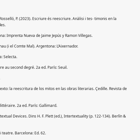
osselló, P. (2023). Escriure és reescriure. Anàlisi i tes- timonis en la
des.
lona: Imprenta Nueva de Jaime Jepús y Ramon Villegas.
rnau (i el Comte Mal). Argentona: L’Aixernador.
a: Selecta.
ure au second degré. 2a ed. París: Seuil.
.
exto: la reescritura de los mitos en las obras literarias. Çedille. Revista de
ittéraire. 2a ed. París: Gallimard.
extual Devices. Dins H. F. Plett (ed.), Intertextuality (p. 122-134). Berlín &
i teatre. Barcelona: Ed. 62.