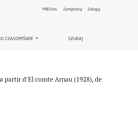
PRESSto.
Zarejestruj
Zaloguj
 de Josep M. de Sagarra
O CZASOPIŚMIE
SZUKAJ
 a partir d’El comte Arnau (1928), de