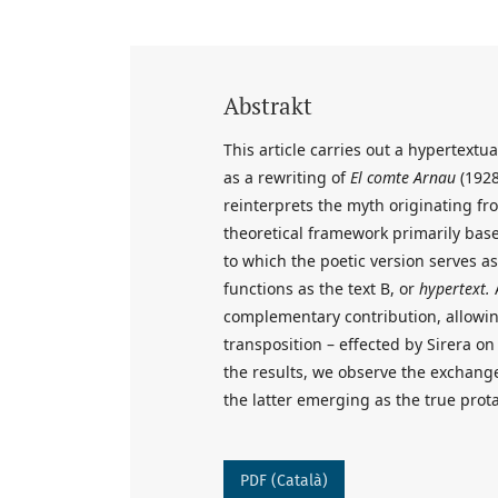
Abstrakt
This article carries out a hypertextua
as a rewriting of
El comte Arnau
(1928
reinterprets the myth originating fr
theoretical framework primarily base
to which the poetic version serves as
functions as the text B, or
hypertext.
A
complementary contribution, allowin
transposition – effected by Sirera 
the results, we observe the exchang
the latter emerging as the true prot
PDF (Català)