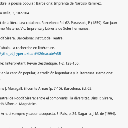
sobre la poesía popular. Barcelona: Imprenta de Narciso Ramírez.
a Rella, 3, 102-104.
ri de la literatura catalana. Barcelona: Ed. 62. Parassols, P. (1859). San Juan
imo Misterio. Vic: Imprenta y Librería de Soler hermanos.
olf Sirera. Barcelona: Institut del Teatre.
 Fabula. La recherche en littérature.
/?Mythe_et_hypertextualit%26eacute%3B
le: l’interprétant. Revue d’esthétique, 1-2, 128-150.
en la canción popular, la tradición legendaria y la literatura. Barcelona:
.
ns J. Maragall, El comte Arnau (p. 7-15). Barcelona: Ed. 62.
teatral de Rodolf Sirera: entre el compromís i la diversitat. Dins R. Sirera,
ució Alfons el Magnànim.
 Arnau’ vampiro y sadomasoquista. El País, p. 24. Sagarra, J. M. de (1994).