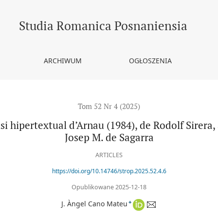
l d’Arnau (1984), de Rodolf Sirera, a partir d’El comte Arnau (1928),
Studia Romanica Posnaniensia
ARCHIWUM
OGŁOSZENIA
Tom 52 Nr 4 (2025)
si hipertextual d’Arnau (1984), de Rodolf Sirera,
Josep M. de Sagarra
ARTICLES
https://doi.org/10.14746/strop.2025.52.4.6
Opublikowane 2025-12-18
+
J. Àngel Cano Mateu