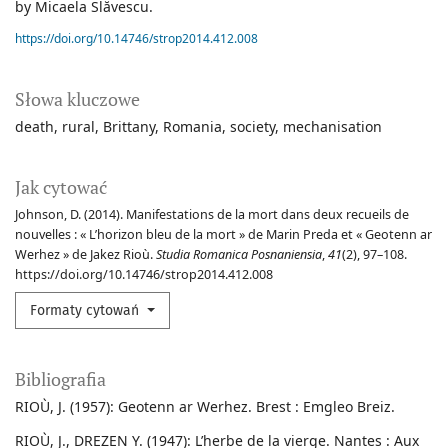
by Micaela Slăvescu.
https://doi.org/10.14746/strop2014.412.008
Słowa kluczowe
death
rural
Brittany
Romania
society
mechanisation
Jak cytować
Johnson, D. (2014). Manifestations de la mort dans deux recueils de
nouvelles : « L’horizon bleu de la mort » de Marin Preda et « Geotenn ar
Werhez » de Jakez Rioù.
Studia Romanica Posnaniensia
,
41
(2), 97–108.
https://doi.org/10.14746/strop2014.412.008
Formaty cytowań
Bibliografia
RIOÙ, J. (1957): Geotenn ar Werhez. Brest : Emgleo Breiz.
RIOÙ, J., DREZEN Y. (1947): L’herbe de la vierge. Nantes : Aux