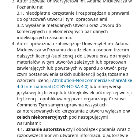
Autor zezwala Uniwersytetowi im. Adama Mickiewicza w
Poznaniu na:
3.1. nieodpłatne korzystanie i rozporządzanie prawami
do opracowań Utworu i tymi opracowaniami.
3.2. wysyłanie metadanych Utworu oraz Utworu do
komercyjnych i niekomercyjnych baz danych
indeksujących czasopisma.
Autor upoważnia i zobowiązuje Uniwersytet im. Adama
Mickiewicza w Poznaniu do udzielania osobom trzecim
dalszych licencji (sublicencji) do Utworu oraz do innych
materiałów, w tym utworów zależnych lub opracowań
zawierających lub powstałych w oparciu o Utwór, przy
czym postanowienia takich sublicencji będą tożsame z
wzorcem licencji
Attribution-NonCommercial-ShareAlike
4.0 International (CC BY-NC-SA 4.0)
lub innej wersji
językowej tej licencji lub którejkolwiek późniejszej wersji
tej licencji, opublikowanej przez organizację Creative
Commons Tym samym uprawnia wszystkich
zainteresowanych do korzystania z utworu wyłącznie
w
celach niekomercyjnych
pod następującymi
warunkami:
4.1.
uznanie autorstwa
czyli obowiązek podania wraz z
rozpowszechnionym utworem informacji, o autorstwie