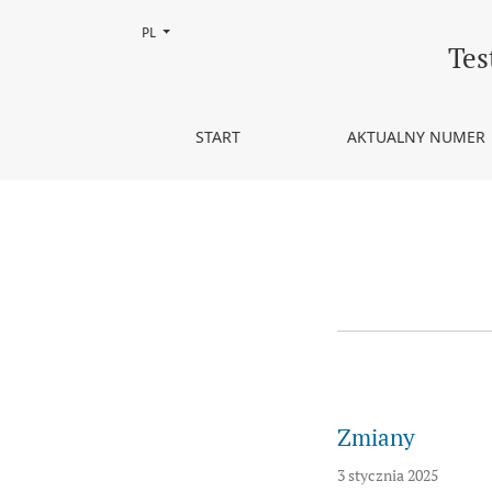
Zmień język, obecnie wybrany to:
PL
Ogłoszenia
Tes
START
AKTUALNY NUMER
Zmiany
3 stycznia 2025