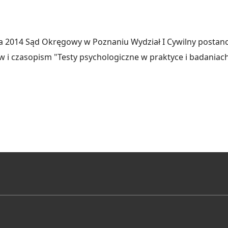
a 2014 Sąd Okręgowy w Poznaniu Wydział I Cywilny postan
ów i czasopism "Testy psychologiczne w praktyce i badani
ytaj więcej na temat Rejestracja