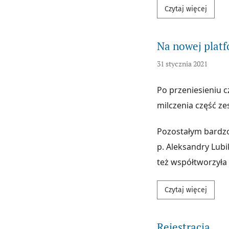
Przecz
Czytaj więcej
Na nowej platf
31 stycznia 2021
Po przeniesieniu 
milczenia część ze
Pozostałym bardzo
p. Aleksandry Lubik
też współtworzyła
Przecz
Czytaj więcej
Rejestracja