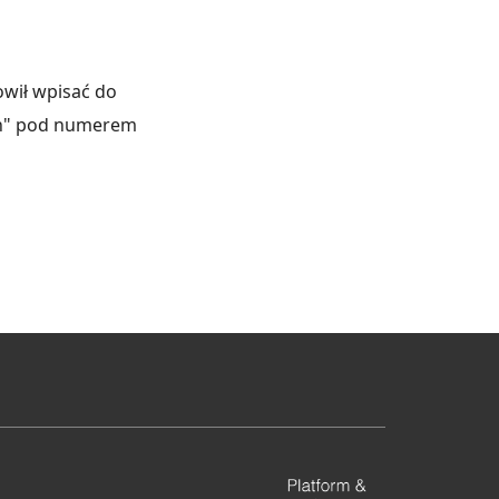
owił wpisać do
ach" pod numerem