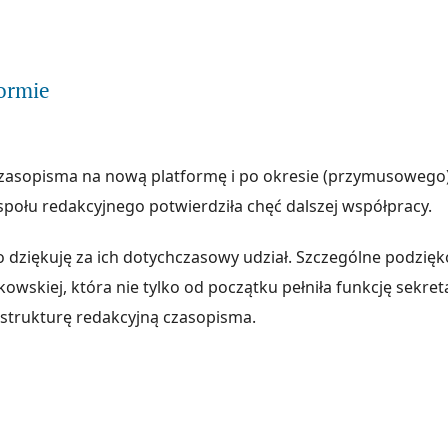
ytaj więcej na temat Informacja o ciekawym blogu
ormie
czasopisma na nową platformę i po okresie (przymusoweg
społu redakcyjnego potwierdziła chęć dalszej współpracy.
 dziękuję za ich dotychczasowy udział. Szczególne podzięk
owskiej, która nie tylko od początku pełniła funkcję sekreta
 strukturę redakcyjną czasopisma.
ytaj więcej na temat Na nowej platformie