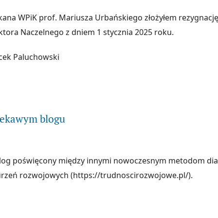
kana WPiK prof. Mariusza Urbańskiego złożyłem rezygnację 
ora Naczelnego z dniem 1 stycznia 2025 roku.
acek Paluchowski
ytaj więcej na temat Zmiany
ciekawym blogu
log poświęcony między innymi nowoczesnym metodom di
rzeń rozwojowych (https://trudnoscirozwojowe.pl/).