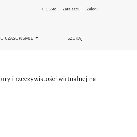
PRESSto.
Zarejestruj
Zaloguj
rzykładzie VR „Noccc”
O CZASOPIŚMIE
SZUKAJ
ry i rzeczywistości wirtualnej na