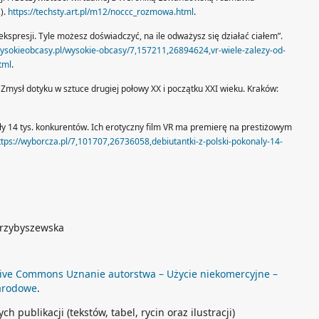
).
https://techsty.art.pl/m12/noccc_rozmowa.html
.
 ekspresji. Tyle możesz doświadczyć, na ile odważysz się działać ciałem”.
ysokieobcasy.pl/wysokie-obcasy/7,157211,26894624,vr-wiele-zalezy-od-
tml
.
Zmysł dotyku w sztuce drugiej połowy XX i początku XXI wieku. Kraków:
ały 14 tys. konkurentów. Ich erotyczny film VR ma premierę na prestiżowym
ttps://wyborcza.pl/7,101707,26736058,debiutantki-z-polski-pokonaly-14-
Przybyszewska
ive Commons Uznanie autorstwa – Użycie niekomercyjne –
arodowe
.
publikacji (tekstów, tabel, rycin oraz ilustracji)