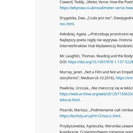
Coward, Teddy. „Meter, Verse: How the Poet
https://whynow.co.uk/read/meter-verse-how-
Drygalska, Ewa. „Czuła jest noc”. Dwutygodn
noc.html
.
Kołodziej, Agata. „«Potrzebuję przestrzeni
Najlepszy poeta nigdy nie wygrywa. Historia
Internet/Kraków: Hub Wydawniczy Rozdzielc
Mc Laughlin, Thomas. Reading and the Body: 
DOI:
https://doi.org/10.1007/978-1-137-522
Murray, Janet. „Not a Film and Not an Empat
storyforms”. Medium (6.10.2016).
https://i
Pawlicka, Urszula. „Nie mieszczę się w tekści
https://web.archive.org/web/20120715063347/
tekscie.html
.
Pisarski, Mariusz. „Podmienianie ciał: rein
https://techsty.art.pl/m12/noccc.html
.
Przybyszewska, Agnieszka, Weronika Lewand
krajobrazie. O (nie)możliwym romansie poez