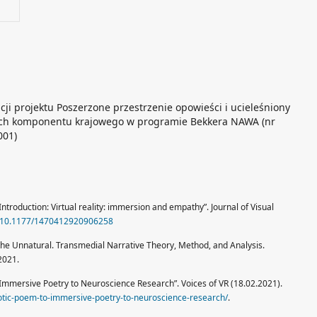
cji projektu Poszerzone przestrzenie opowieści i ucieleśniony
mach komponentu krajowego w programie Bekkera NAWA (nr
001)
 Introduction: Virtual reality: immersion and empathy”. Journal of Visual
rg/10.1177/1470412920906258
and the Unnatural. Transmedial Narrative Theory, Method, and Analysis.
2021.
 Immersive Poetry to Neuroscience Research”. Voices of VR (18.02.2021).
rotic-poem-to-immersive-poetry-to-neuroscience-research/
.