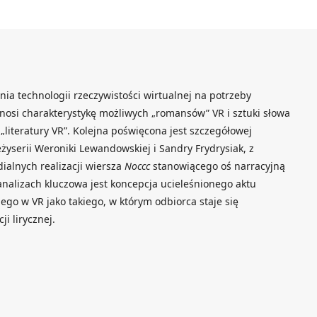
ia technologii rzeczywistości wirtualnej na potrzeby
zynosi charakterystykę możliwych „romansów” VR i sztuki słowa
„literatury VR”. Kolejna poświęcona jest szczegółowej
eżyserii Weroniki Lewandowskiej i Sandry Frydrysiak, z
alnych realizacji wiersza
Noccc
stanowiącego oś narracyjną
nalizach kluczowa jest koncepcja ucieleśnionego aktu
iego w VR jako takiego, w którym odbiorca staje się
i lirycznej.