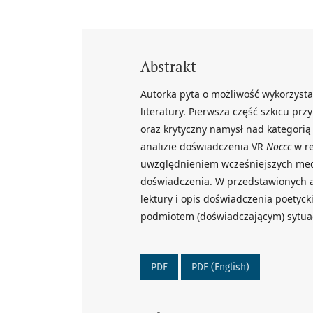
Abstrakt
Autorka pyta o możliwość wykorzystan
literatury. Pierwsza część szkicu pr
oraz krytyczny namysł nad kategorią 
analizie doświadczenia VR
Noccc
w r
uwzględnieniem wcześniejszych medi
doświadczenia. W przedstawionych a
lektury i opis doświadczenia poetyck
podmiotem (doświadczającym) sytuacj
PDF
PDF (English)