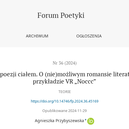
nie)możliwym romansie literatury i rzeczywistości wirtualnej na p
Forum Poetyki
ARCHIWUM
OGŁOSZENIA
Nr 36 (2024)
ezji ciałem. O (nie)możliwym romansie literatu
przykładzie VR „Noccc”
TEORIE
https://doi.org/10.14746/fp.2024.36.45169
Opublikowane 2024-11-29
+
Agnieszka Przybyszewska