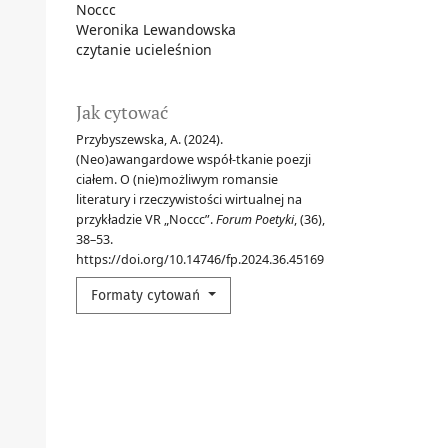
Noccc
Weronika Lewandowska
czytanie ucieleśnion
Jak cytować
Przybyszewska, A. (2024).
(Neo)awangardowe współ-tkanie poezji
ciałem. O (nie)możliwym romansie
literatury i rzeczywistości wirtualnej na
przykładzie VR „Noccc”.
Forum Poetyki
, (36),
38–53.
https://doi.org/10.14746/fp.2024.36.45169
Formaty cytowań