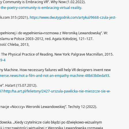
ry Community is Embracing VR”. Why Now (1.02.2022).
the-poetry-community-is-embracing-virtual-reality
.
ik.com 315 (2021).
https://www.dwutygodnik.com/artykul/9668-czula-jest-
 wypełnionej i do wypełnienia»rozmowa z Weroniką Lewandowską”. W:
 slamu w Polsce 2003–2012, red. Agata Kołodziej, 121–127.
zość Chleba, 2013,
The Physical Practice of Reading. New York: Palgrave Macmillan, 2015.
89-4
hy Machine. How necessary failures will help VR designers invent new
mmerse.news/not-a-film-and-not-an-empathy-machine-48b63b0eda93
.
e”. Ha!art (15.07.2012).
http:/ha.art.pl/felietony/2427-urszula-pawlicka-nie-mieszcze-sie-w-
karnacje «Nocccy» Weroniki Lewandowskiej”. Techsty 12 (2022).
owska. „Kiedy czytelnicze ciało błądzi po dźwiękowo-wizualnym
ji i rzeczywistości wirtualnej z Weroniką Lewandowską rozmawia