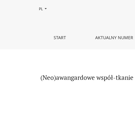
Zmień język, obecnie wybrany to:
PL
(Neo)awangardowe współ-tkanie poezji ciałem. O (
START
AKTUALNY NUMER
(Neo)awangardowe współ-tkanie po