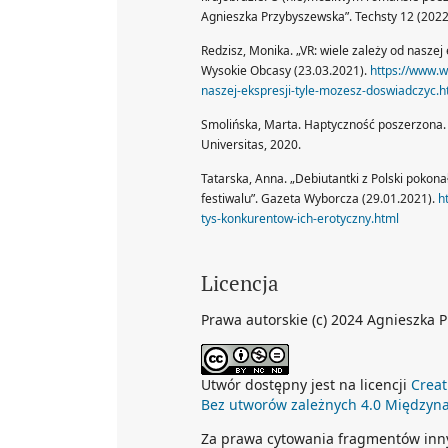
Agnieszka Przybyszewska”. Techsty 12 (2022
Redzisz, Monika. „VR: wiele zależy od naszej
Wysokie Obcasy (23.03.2021).
https://www.w
naszej-ekspresji-tyle-mozesz-doswiadczyc.h
Smolińska, Marta. Haptyczność poszerzona. 
Universitas, 2020.
Tatarska, Anna. „Debiutantki z Polski pokon
festiwalu”. Gazeta Wyborcza (29.01.2021).
h
tys-konkurentow-ich-erotyczny.html
Licencja
Prawa autorskie (c) 2024 Agnieszka 
Utwór dostępny jest na licencji
Creat
Bez utworów zależnych 4.0 Międzyn
Za prawa cytowania fragmentów innych 