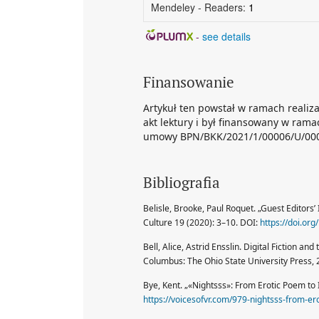
Mendeley - Readers:
1
-
see details
Finansowanie
Artykuł ten powstał w ramach realiza
akt lektury i był finansowany w ra
umowy BPN/BKK/2021/1/00006/U/00
Bibliografia
Belisle, Brooke, Paul Roquet. „Guest Editors’
Culture 19 (2020): 3–10. DOI:
https://doi.o
Bell, Alice, Astrid Ensslin. Digital Fiction 
Columbus: The Ohio State University Press, 
Bye, Kent. „«Nightsss»: From Erotic Poem to
https://voicesofvr.com/979-nightsss-from-e