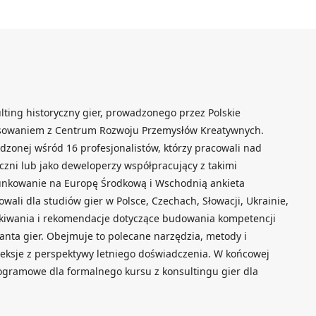
sulting historyczny gier, prowadzonego przez Polskie
nsowaniem z Centrum Rozwoju Przemysłów Kreatywnych.
dzonej wśród 16 profesjonalistów, którzy pracowali nad
czni lub jako deweloperzy współpracujący z takimi
unkowanie na Europę Środkową i Wschodnią ankieta
ali dla studiów gier w Polsce, Czechach, Słowacji, Ukrainie,
czekiwania i rekomendacje dotyczące budowania kompetencji
tanta gier. Obejmuje to polecane narzędzia, metody i
fleksje z perspektywy letniego doświadczenia. W końcowej
ogramowe dla formalnego kursu z konsultingu gier dla