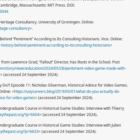
Cambridge, Massachusetts: MIT Press. DOI:
.0044
Heritage Consultancy. University of Groningen. Online:
itage-consultancy
>.
Behind “Pentiment” According to Its Consulting Historians. Vice. Online:
-history-behind-pentiment-according-to-itsconsulting-historians
>
from Lawrence Grad, “Fallout” Director, Has Roots in the School. Post
.com/story/news/education/2024/05/28/pentiment-video-game-made-with-
7
> (accessed 24 September 2024).
 Do?! Episode 11: Nicholas Gliserman, Historical Advice for Video Games.
Online: <
https://uoycareers.blog/2019/05/01/what-do-you-actually-do-
vise-for-video-games
> (accessed 24 September 2024).
ndergraduate Course in Historical Game Studies: Interview with Thierry
laythepast.org/?p=6604
> (accessed 24 September 2024).
dergraduate Course in Historical Game Studies: Interview with Julien
aythepast.org/?p=6633
> (accessed 24 September 2024).