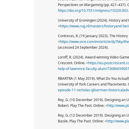
Perspectives on Wargaming (pp. 421–437). 
https://doi.org/10.7551/mitpress/10329.003
University of Groningen (2024). History and 
<
https://www.rug.nl/masters/historyand-her
Contreras, R. (19 January 2023). The History 
<
https://www.vice.com/en/article/dy7bky/the
(accessed 24 September 2024).
Loroff, R. (2024). Award-winning Video Game 
Crescent. Online: <
https://eu.postcrescent
help-of-lawrence-faculty-alum/7368665900
RBARTRA (1 May 2019). What Do You Actually
University of York Careers and Placements. 
episode-11-nicholas-gliserman-historicalad
Roy, G. (10 December 2019). Designing an U
Robert. Play The Past. Online: <
http://www.p
Roy, G. (12 December 2019). Designing an Un
Bazile. Play The Past. Online: <
http://www.pl