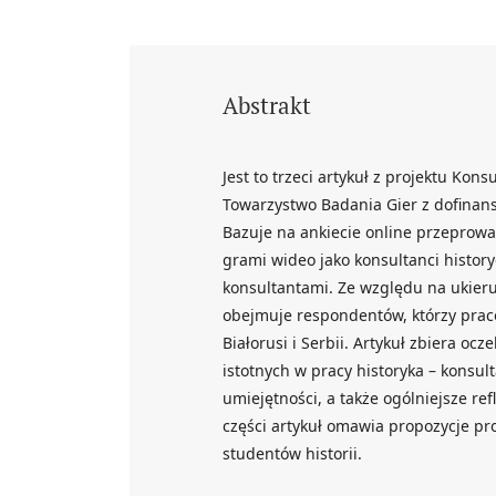
Abstrakt
Jest to trzeci artykuł z projektu Kon
Towarzystwo Badania Gier z dofina
Bazuje na ankiecie online przeprowa
grami wideo jako konsultanci history
konsultantami. Ze względu na ukier
obejmuje respondentów, którzy pracow
Białorusi i Serbii. Artykuł zbiera o
istotnych w pracy historyka – konsul
umiejętności, a także ogólniejsze re
części artykuł omawia propozycje pr
studentów historii.