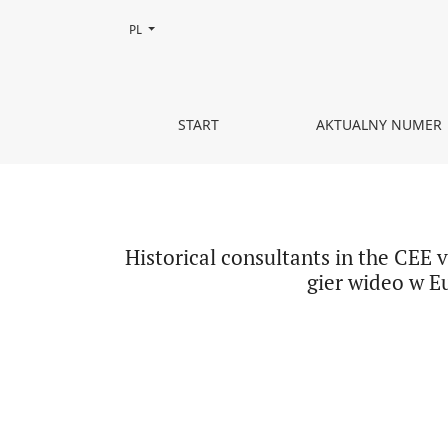
Zmień język, obecnie wybrany to:
PL
Historical consultants in the CEE video game ind
START
AKTUALNY NUMER
Historical consultants in the CEE 
gier wideo w E