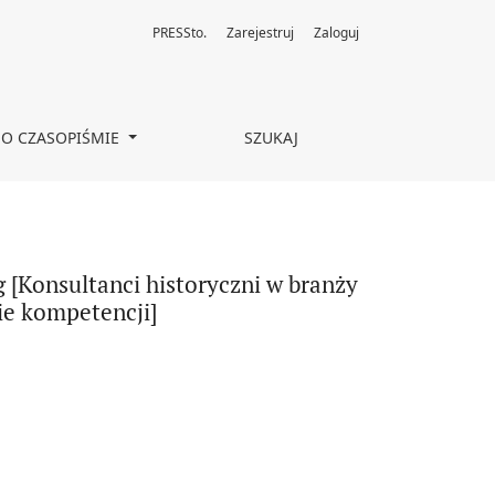
PRESSto.
Zarejestruj
Zaloguj
anży gier wideo w Europie Środkowo-Wschodniej. Część 2: budowanie
O CZASOPIŚMIE
SZUKAJ
g [Konsultanci historyczni w branży
ie kompetencji]