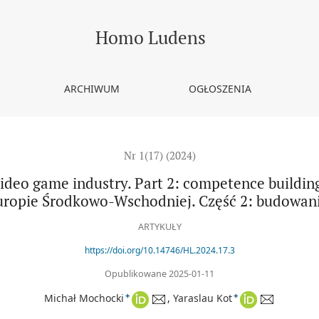
ustry. Part 2: competence building [Konsultanci historyczni w br
Homo Ludens
ARCHIWUM
OGŁOSZENIA
Nr 1(17) (2024)
video game industry. Part 2: competence buildin
uropie Środkowo-Wschodniej. Część 2: budowan
ARTYKUŁY
https://doi.org/10.14746/HL.2024.17.3
Opublikowane 2025-01-11
+
+
Michał Mochocki
Yaraslau Kot