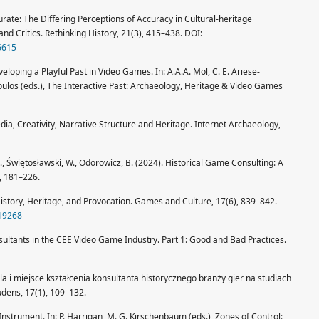
urate: The Differing Perceptions of Accuracy in Cultural-heritage
 Critics. Rethinking History, 21(3), 415–438. DOI:
6615
eloping a Playful Past in Video Games. In: A.A.A. Mol, C. E. Ariese-
ulos (eds.), The Interactive Past: Archaeology, Heritage & Video Games
dia, Creativity, Narrative Structure and Heritage. Internet Archaeology,
 B., Świętosławski, W., Odorowicz, B. (2024). Historical Game Consulting: A
, 181–226.
History, Heritage, and Provocation. Games and Culture, 17(6), 839–842.
119268
onsultants in the CEE Video Game Industry. Part 1: Good and Bad Practices.
Rola i miejsce kształcenia konsultanta historycznego branży gier na studiach
dens, 17(1), 109–132.
strument. In: P. Harrigan, M. G. Kirschenbaum (eds.), Zones of Control: