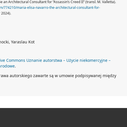
e an Architectural Consultant for “Assassin’s Creed II” (transl. M. Valletta).
m/774210/maria-elisa-navarro-the-architectural-consultant-for-
 2024).
ocki, Yaraslau Kot
ive Commons Uznanie autorstwa – Użycie niekomercyjne –
arodowe
.
prawa autorskiego zawarte są w umowie podpisywanej między