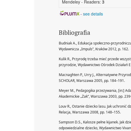
Mendeley - Readers:
3
-
see details
Bibliografia
Budniak A., Edukacja społeczno-przyrodnicz
Wydawnicza „Impuls”, Kraków 2012, p. 162.
Kulik R., Przyrodę trzeba mieć przede wszyst
przyrodzie, Wydawnictwo Ośrodek Działań Eko
Macnaghten P., Urry J., Alternatywne Przyr
SCHOLAR, Warszawa 2005, pp. 184–191.
Meyer M., Pedagogika przeżywania, [in:] Ada
Akademickie „Żak”, Warszawa 2003, pp. 239
Louv R., Ostanie dziecko lasu. Jak uchronić
Relacja, Warszawa 2008, pp. 148–155.
Sampson D.S., Kalosze pełne kijanek. Jak dz
odpowiedzialne dziecko, Wydawnictwo Vivant