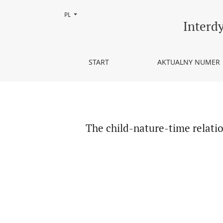
Zmień język, obecnie wybrany to:
PL
The child-nature-time relationship-New challenges
Interd
START
AKTUALNY NUMER
The child-nature-time relatio