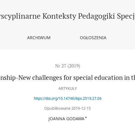
 for special education in the 21st century – study report
yscyplinarne Konteksty Pedagogiki Specj
ARCHIWUM
OGŁOSZENIA
Nr 27 (2019)
nship-New challenges for special education in t
ARTYKUŁY
https://doi.org/10.14746/ikps.2019.27.04
Opublikowane 2019-12-15
+
JOANNA GODAWA