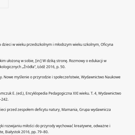
a dzieci w wieku przedszkolnym i młodszym wieku szkolnym, Oficyna
kim ułożoną w sobie, [in:] W dziką stronę. Rozmowy o edukacji w
logicznych „Źródła”, Łódź 2016, p. 50.
ody. Nowe myślenie o przyrodzie i społeczeństwie, Wydawnictwo Naukowe
mczuk E. (ed.), Encyklopedia Pedagogiczna XXI wieku. T. 4, Wydawnictwo
–242.
 dzieci przed zespołem deficytu natury, Mamania, Grupa wydawnicza
ięki rozwijaniu miłości do przyrody wychować kreatywne, odważne i
e, Białystok 2016, pp. 79–80.