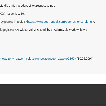
cją dla zmian w edukacji wczesnoszkolnej,
XVI, issue 1, p. 30.
 by Joanna Trzeciak <
https://www.poetrynook.com/poem/silence-plants
>.
edagogiczna XXI wieku. vol. 2, G-Ł.ed. by E. Adamczuk, Wydawnictwo
rownowazony-rozwoj-i-cele-zrownowazonego-rozwoju/2860
> [30.05.2091].