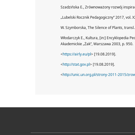
Szadzińska E., Zrównoważony rozwój inspira
„Lubelski Rocznik Pedagogiczny” 2017, vol. XX
W. Szymborska, The Silence of Plants, transl.
Włodarczyk E., Kultura, [in:] Encyklopedia P
Akademickie „Żak”, Warszawa 2003, p. 950.
<
https://airly.eu/pl
> [19.08.2019].
<
http://stat.gov.pl
> [19.08.2019].
<
http://unic.un.org.pl/strony-2011-2015/z