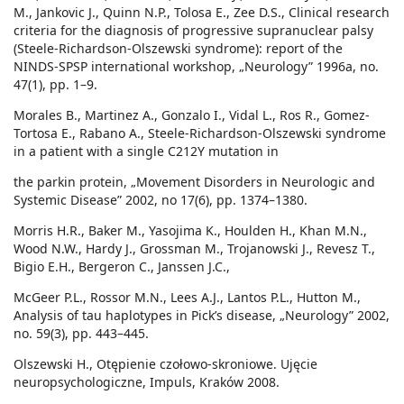
M., Jankovic J., Quinn N.P., Tolosa E., Zee D.S., Clinical research
criteria for the diagnosis of progressive supranuclear palsy
(Steele-Richardson-Olszewski syndrome): report of the
NINDS-SPSP international workshop, „Neurology” 1996a, no.
47(1), pp. 1–9.
Morales B., Martinez A., Gonzalo I., Vidal L., Ros R., Gomez-
Tortosa E., Rabano A., Steele-Richardson-Olszewski syndrome
in a patient with a single C212Y mutation in
the parkin protein, „Movement Disorders in Neurologic and
Systemic Disease” 2002, no 17(6), pp. 1374–1380.
Morris H.R., Baker M., Yasojima K., Houlden H., Khan M.N.,
Wood N.W., Hardy J., Grossman M., Trojanowski J., Revesz T.,
Bigio E.H., Bergeron C., Janssen J.C.,
McGeer P.L., Rossor M.N., Lees A.J., Lantos P.L., Hutton M.,
Analysis of tau haplotypes in Pick’s disease, „Neurology” 2002,
no. 59(3), pp. 443–445.
Olszewski H., Otępienie czołowo-skroniowe. Ujęcie
neuropsychologiczne, Impuls, Kraków 2008.