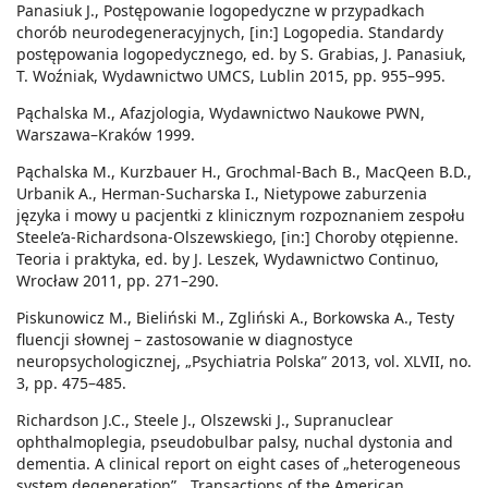
Panasiuk J., Postępowanie logopedyczne w przypadkach
chorób neurodegeneracyjnych, [in:] Logopedia. Standardy
postępowania logopedycznego, ed. by S. Grabias, J. Panasiuk,
T. Woźniak, Wydawnictwo UMCS, Lublin 2015, pp. 955–995.
Pąchalska M., Afazjologia, Wydawnictwo Naukowe PWN,
Warszawa–Kraków 1999.
Pąchalska M., Kurzbauer H., Grochmal-Bach B., MacQeen B.D.,
Urbanik A., Herman-Sucharska I., Nietypowe zaburzenia
języka i mowy u pacjentki z klinicznym rozpoznaniem zespołu
Steele’a-Richardsona-Olszewskiego, [in:] Choroby otępienne.
Teoria i praktyka, ed. by J. Leszek, Wydawnictwo Continuo,
Wrocław 2011, pp. 271–290.
Piskunowicz M., Bieliński M., Zgliński A., Borkowska A., Testy
fluencji słownej – zastosowanie w diagnostyce
neuropsychologicznej, „Psychiatria Polska” 2013, vol. XLVII, no.
3, pp. 475–485.
Richardson J.C., Steele J., Olszewski J., Supranuclear
ophthalmoplegia, pseudobulbar palsy, nuchal dystonia and
dementia. A clinical report on eight cases of „heterogeneous
system degeneration”, „Transactions of the American