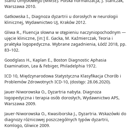
Stanu Umysłowego (MMSE). Polska normalizacja, J. Stańczak,
Warszawa 2010.
Gatkowska I., Diagnoza dyzartrii u dorosłych w neurologii
klinicznej, Wydawnictwo UJ, Kraków 2012.
Gliwa R., Fluencja słowna w otępieniu naczyniopochodnym —
ujęcie kliniczne, [in:] E. Gacka, M. Kaźmierczak, Teoria i
praktyka logopedyczna. Wybrane zagadnienia, Łódź 2018, pp.
83–102.
Goodglass H., Kaplan E., Boston Diagnostic Aphasia
Examination, Lea & Febiger, Philadelphia 1972.
ICD 10, Międzynarodowa Statystyczna Klasyfikacja Chorób i
Problemów Zdrowotnych ICD-10, (dostęp: 28.06.2020).
Jauer-Niworowska O., Dyzartria nabyta. Diagnoza
logopedyczna i terapia osób dorosłych, Wydawnictwo APS,
Warszawa 2009.
Jauer-Niworowska O., Kwasiborska J., Dyzartria. Wskazówki do
diagnozy różnicowej poszczególnych typów dyzartrii,
Komlogo, Gliwice 2009.