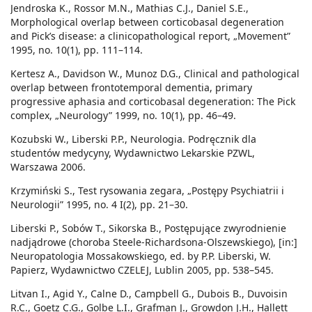
Jendroska K., Rossor M.N., Mathias C.J., Daniel S.E.,
Morphological overlap between corticobasal degeneration
and Pick’s disease: a clinicopathological report, „Movement”
1995, no. 10(1), pp. 111–114.
Kertesz A., Davidson W., Munoz D.G., Clinical and pathological
overlap between frontotemporal dementia, primary
progressive aphasia and corticobasal degeneration: The Pick
complex, „Neurology” 1999, no. 10(1), pp. 46–49.
Kozubski W., Liberski P.P., Neurologia. Podręcznik dla
studentów medycyny, Wydawnictwo Lekarskie PZWL,
Warszawa 2006.
Krzymiński S., Test rysowania zegara, „Postępy Psychiatrii i
Neurologii” 1995, no. 4 I(2), pp. 21–30.
Liberski P., Sobów T., Sikorska B., Postępujące zwyrodnienie
nadjądrowe (choroba Steele-Richardsona-Olszewskiego), [in:]
Neuropatologia Mossakowskiego, ed. by P.P. Liberski, W.
Papierz, Wydawnictwo CZELEJ, Lublin 2005, pp. 538–545.
Litvan I., Agid Y., Calne D., Campbell G., Dubois B., Duvoisin
R.C., Goetz C.G., Golbe L.I., Grafman J., Growdon J.H., Hallett