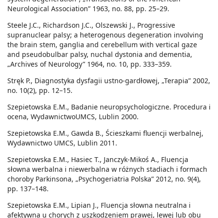
Neurological Association” 1963, no. 88, pp. 25–29.
Steele J.C., Richardson J.C., Olszewski J., Progressive
supranuclear palsy; a heterogenous degeneration involving
the brain stem, ganglia and cerebellum with vertical gaze
and pseudobulbar palsy, nuchal dystonia and dementia,
„Archives of Neurology” 1964, no. 10, pp. 333–359.
Stręk P., Diagnostyka dysfagii ustno-gardłowej, „Terapia” 2002,
no. 10(2), pp. 12–15.
Szepietowska E.M., Badanie neuropsychologiczne. Procedura i
ocena, WydawnictwoUMCS, Lublin 2000.
Szepietowska E.M., Gawda B., Ścieszkami fluencji werbalnej,
Wydawnictwo UMCS, Lublin 2011.
Szepietowska E.M., Hasiec T., Janczyk-Mikoś A., Fluencja
słowna werbalna i niewerbalna w różnych stadiach i formach
choroby Parkinsona, „Psychogeriatria Polska” 2012, no. 9(4),
pp. 137–148.
Szepietowska E.M., Lipian J., Fluencja słowna neutralna i
afektywna u chorych z uszkodzeniem prawej, lewej lub obu