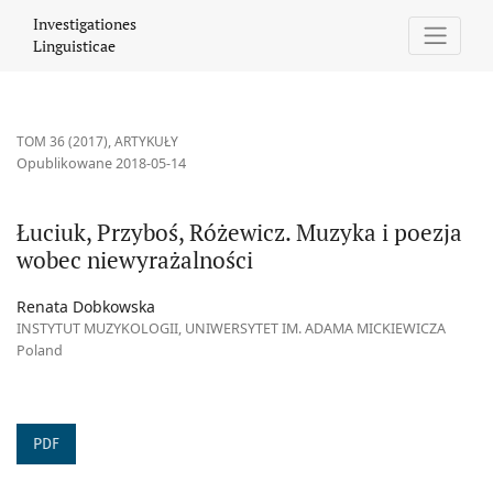
Łuciuk, Przyboś, Różewicz. Muzyka i poezja wobec niewyrażalnoś
Investigationes
Linguisticae
TOM 36 (2017)
,
ARTYKUŁY
Opublikowane 2018-05-14
Łuciuk, Przyboś, Różewicz. Muzyka i poezja
wobec niewyrażalności
Renata Dobkowska
INSTYTUT MUZYKOLOGII, UNIWERSYTET IM. ADAMA MICKIEWICZA
Poland
PDF