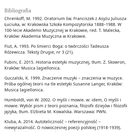
Bibliografia
Chrenkoff, M. 1992. Oratorium św. Franciszek z Asyżu Juliusza
Łuciuka, w: Krakowska Szkoła Kompozytorska 1888–1988. W
100-lecie Akademii Muzycznej w Krakowie, red. T. Malecka,
Kraków: Akademia Muzyczna w Krakowie.
Fiut, A. 1993. Po śmierci Boga: o twórczości Tadeusza
Różewicza. Teksty Drugie, nr 3 (21).
Fubini, E. 2015. Historia estetyki muzycznej, tłum. Z. Skowron,
Kraków: Musica Iagiellonica.
Guczalski, K. 1999. Znaczenie muzyki – znaczenia w muzyce.
Próba ogólnej teorii na tle estetyki Susanne Langer, Kraków:
Musica Iagiellonica.
Humboldt, von W. 2002. O myśli i mowie. w: idem, O myśli i
mowie. Wybór pism z teorii poznania, filozofii dziejów i filozofii
języka, tłum. Elżbieta M. Kowalska. Warszawa: PWN.
Kluba, A. 2014. Autoteliczność – referencyjność –
niewyrażalność. O nowoczesnej poezji polskiej (1918-1939).