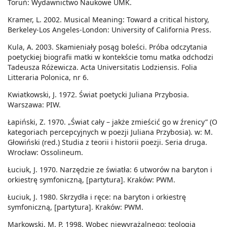
Toruń: Wydawnictwo Naukowe UMK.
Kramer, L. 2002. Musical Meaning: Toward a critical history,
Berkeley-Los Angeles-London: University of California Press.
Kula, A. 2003. Skamieniały posąg boleści. Próba odczytania
poetyckiej biografii matki w kontekście tomu matka odchodzi
Tadeusza Różewicza. Acta Universitatis Lodziensis. Folia
Litteraria Polonica, nr 6.
Kwiatkowski, J. 1972. Świat poetycki Juliana Przybosia.
Warszawa: PIW.
Łapiński, Z. 1970. „Świat cały – jakże zmieścić go w źrenicy” (O
kategoriach percepcyjnych w poezji Juliana Przybosia). w: M.
Głowiński (red.) Studia z teorii i historii poezji. Seria druga.
Wrocław: Ossolineum.
Łuciuk, J. 1970. Narzędzie ze światła: 6 utworów na baryton i
orkiestrę symfoniczną, [partytura]. Kraków: PWM.
Łuciuk, J. 1980. Skrzydła i ręce: na baryton i orkiestrę
symfoniczną, [partytura]. Kraków: PWM.
Markowski, M. P. 1998. Wobec niewyrażalnego: teologia