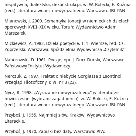
negatywna, dialektyka, dekonstrukcja. w: W. Bolecki, E. Kuźma
(red.) Literatura wobec niewyrażalnego. Warszawa: IBL PAN.
Mianowski, J. 2000. Semantyka tonacji w niemieckich dziełach
operowych XVIII–XIX wieku. Toruń: Wydawnictwo Adam
Marszałek.
Mickiewicz, A. 1982. Dzieła poetyckie. T. 1: Wiersze, red. Cz.
Zgorzelski. Warszawa: Spółdzielnia Wydawnicza „Czytelnik”.
Naborowski, D. 1961. Poezje, opr. J. Dürr-Durski, Warszawa:
Państwowy Instytut Wydawniczy.
Nerczuk, Z. 1997. Traktat o niebycie Gorgiasza z Leontinoi.
Przegląd Filozoficzny, r. VI, nr 3 (23).
Nycz, R. 1998. „Wyrażanie niewyrażalnego” w literaturze
nowoczesnej (wybrane zagadnienia). w: W. Bolecki, E. Kuźma
(red.) Literatura wobec niewyrażalnego. Warszawa: IBL PAN.
Przyboś, J. 1955. Najmniej słów. Kraków: Wydawnictwo
Literackie.
Przyboś, J. 1970. Zapiski bez daty. Warszawa: PIW.