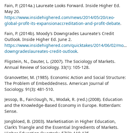
Fain, P. (2014a.) Laureate Looks Forward. Inside Higher Ed.
May 20.
https://www.insidehighered.com/news/2014/05/20/ceo-
global-profit-its-expansionaccreditation-and-profit-debate
.
Fain, P. (2014b). Moody’s Downgrades Laureate's Credit
Outlook. Inside Higher Ed. June 2.
https://www.insidehighered.com/quicktakes/2014/06/02/moodys
downgradeslaureates-credit-outlook
.
Fligstein, N., Dauter, L. (2007). The Sociology of Markets.
Annual Review of Sociology. 33(1): 105-128.
Granovetter, M. (1985). Economic Action and Social Structure:
The Problem of Embeddedness. American Journal of
Sociology. 91(3): 481-510.
Jessop, B., Fairclough, N., Wodak, R. (red.) (2008). Education
and the Knowledge-Based Economy in Europe. Rotterdam:
Sense.
Jongbloed, B. (2003). Marketisation in Higher Education,
Clark’s Triangle and the Essential Ingredients of Markets.