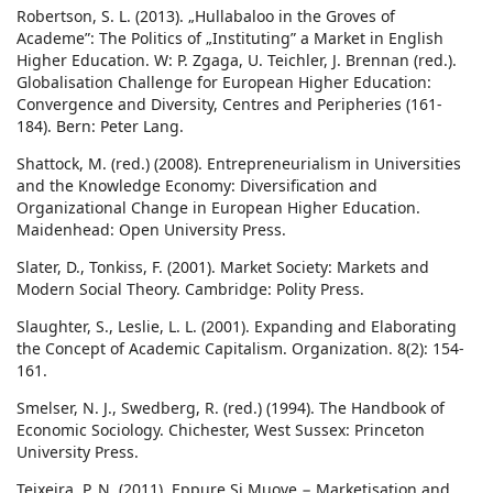
Robertson, S. L. (2013). „Hullabaloo in the Groves of
Academe”: The Politics of „Instituting” a Market in English
Higher Education. W: P. Zgaga, U. Teichler, J. Brennan (red.).
Globalisation Challenge for European Higher Education:
Convergence and Diversity, Centres and Peripheries (161-
184). Bern: Peter Lang.
Shattock, M. (red.) (2008). Entrepreneurialism in Universities
and the Knowledge Economy: Diversification and
Organizational Change in European Higher Education.
Maidenhead: Open University Press.
Slater, D., Tonkiss, F. (2001). Market Society: Markets and
Modern Social Theory. Cambridge: Polity Press.
Slaughter, S., Leslie, L. L. (2001). Expanding and Elaborating
the Concept of Academic Capitalism. Organization. 8(2): 154-
161.
Smelser, N. J., Swedberg, R. (red.) (1994). The Handbook of
Economic Sociology. Chichester, West Sussex: Princeton
University Press.
Teixeira, P. N. (2011). Eppure Si Muove − Marketisation and