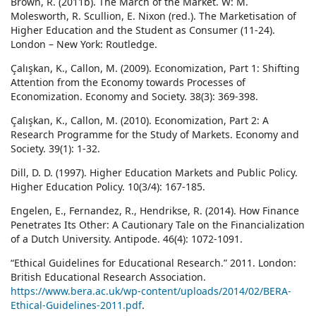
Brown, R. (2011b). The March of the Market. W: M.
Molesworth, R. Scullion, E. Nixon (red.). The Marketisation of
Higher Education and the Student as Consumer (11-24).
London – New York: Routledge.
Çalışkan, K., Callon, M. (2009). Economization, Part 1: Shifting
Attention from the Economy towards Processes of
Economization. Economy and Society. 38(3): 369-398.
Çalışkan, K., Callon, M. (2010). Economization, Part 2: A
Research Programme for the Study of Markets. Economy and
Society. 39(1): 1-32.
Dill, D. D. (1997). Higher Education Markets and Public Policy.
Higher Education Policy. 10(3/4): 167-185.
Engelen, E., Fernandez, R., Hendrikse, R. (2014). How Finance
Penetrates Its Other: A Cautionary Tale on the Financialization
of a Dutch University. Antipode. 46(4): 1072-1091.
“Ethical Guidelines for Educational Research.” 2011. London:
British Educational Research Association.
https://www.bera.ac.uk/wp-content/uploads/2014/02/BERA-
Ethical-Guidelines-2011.pdf
.