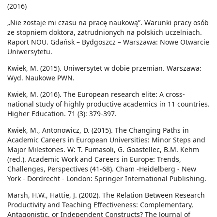
(2016)
„Nie zostaje mi czasu na pracę naukową”. Warunki pracy osób
ze stopniem doktora, zatrudnionych na polskich uczelniach.
Raport NOU. Gdańsk – Bydgoszcz – Warszawa: Nowe Otwarcie
Uniwersytetu.
Kwiek, M. (2015). Uniwersytet w dobie przemian. Warszawa:
Wyd. Naukowe PWN.
Kwiek, M. (2016). The European research elite: A cross-
national study of highly productive academics in 11 countries.
Higher Education. 71 (3): 379-397.
Kwiek, M., Antonowicz, D. (2015). The Changing Paths in
Academic Careers in European Universities: Minor Steps and
Major Milestones. W: T. Fumasoli, G. Goastellec, B.M. Kehm
(red.). Academic Work and Careers in Europe: Trends,
Challenges, Perspectives (41-68). Cham -Heidelberg - New
York - Dordrecht - London: Springer International Publishing.
Marsh, H.W., Hattie, J. (2002). The Relation Between Research
Productivity and Teaching Effectiveness: Complementary,
Antagonistic, or Independent Constructs? The Journal of