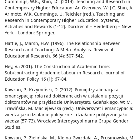
Cummings, W.K., Shin, J.C. (2014). Teaching and Research in
Contemporary Higher Education: An Overview. W: J.C. Shin, A.
Arimoto, W.K. Cummings, U. Teichler (red.). Teaching and
Research in Contemporary Higher Education. Systems,
Activities and Rewards (1-12). Dordrecht – Heidelberg – New
York – London: Springer.
Hattie, J., Marsh, H.W. (1996). The Relationship Between
Research and Teaching: A Meta- Analysis. Review of
Educational Research. 66 (4): 507-542.
Hey, V. (2001). The Construction of Academic Time:
Sub/contracting Academic Labour in Research. Journal of
Education Policy. 16 (1): 67-84.
Kowzan, P., Krzymiński, D. (2012). Pomiędzy alienacją a
emancypacją: rola rad doktoranckich w ustalaniu pozycji
doktorantów na przykładzie Uniwersytetu Gdańskiego. W: M.
Trawińska, M. Maciejewska (red.). Uniwersytet i emancypacja:
wiedza jako działanie polityczne - działanie polityczne jako
wiedza (57-73). Wrocław: Interdyscyplinarna Grupa Gender
Studies.
Kowzan, P., Zielińska, M., Kleina-Gwizdała, A., Prusinowska, M.