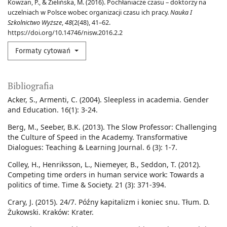
Kowzan, P., & Zielińska, M. (2016). Pochłaniacze czasu – doktorzy na
uczelniach w Polsce wobec organizacji czasu ich pracy.
Nauka I
Szkolnictwo Wyższe
,
48
(2(48), 41–62.
https://doi.org/10.14746/nisw.2016.2.2
Formaty cytowań
Bibliografia
Acker, S., Armenti, C. (2004). Sleepless in academia. Gender
and Education. 16(1): 3-24.
Berg, M., Seeber, B.K. (2013). The Slow Professor: Challenging
the Culture of Speed in the Academy. Transformative
Dialogues: Teaching & Learning Journal. 6 (3): 1-7.
Colley, H., Henriksson, L., Niemeyer, B., Seddon, T. (2012).
Competing time orders in human service work: Towards a
politics of time. Time & Society. 21 (3): 371-394.
Crary, J. (2015). 24/7. Późny kapitalizm i koniec snu. Tłum. D.
Żukowski. Kraków: Krater.