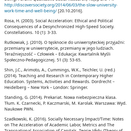
http://discoversociety.org/2014/06/03/the-slow-university-
work-time-and-well-being/
[20.10.2016].
Rosa, H. (2003). Social Acceleration: Ethical and Political
Consequences of a Desynchronized High-Speed Society.
Constellations. 10 (1): 3-33.
Rutkowiak, J. (2010). O tęsknocie do uniwersyteckiej przyjaźni:
przemiany w uniwersytecie, przemiany w jego ludziach.
Teraźniejszość – Człowiek – Edukacja: Kwartalnik Myśli
Społeczno-Pedagogicznej. 51 (3): 53-65.
Shin, J.C., Arimoto, A., Cummings, W.K., Teichler, U. (red.)
(2014). Teaching and Research in Contemporary Higher
Education. Systems, Activities and Rewards. Dordrecht –
Heidelberg – New York – London: Springer.
Standing, G. (2014). Prekariat. Nowa niebezpieczna klasa.
Tłum. K. Czarnecki, P. Kaczmarski, M. Karolak. Warszawa: Wyd.
Naukowe PWN.
Szadkowski, K. (2016). Socially Necessary Impact/Time: Notes
on The Acceleration of Academic Labor, Metrics and The
Transnational Association of Capitals. Teorie Vědy /Theory of