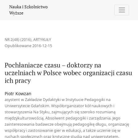
Pochłaniacze czasu – doktorzy na uczelniach w Polsce wobec orga
Nauka i Szkolnictwo
Wyższe
NR 2(48) (2016)
,
ARTYKUŁY
Opublikowane 2016-12-15
Pochłaniacze czasu – doktorzy na
uczelniach w Polsce wobec organizacji czasu
ich pracy
Piotr Kowzan
asystent w Zakładzie Dydaktyki w Instytucie Pedagogiki na
Uniwersytecie Gdańskim. Współorganizator kół naukowych i
stowarzyszenia Na Styku, zajmujących się szeroko rozumianą
międzykulturowością. Absolwent pedagogiki i zarządzania. Jego
zainteresowania badawcze obejmują pedagogikę długu, organizację
współpracy i zastosowanie gier w edukacji, a także uczenie się w
ruchach społecznych oraz krytyczne studia nad uniwersytetem.