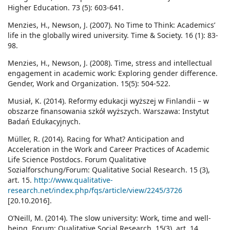
Higher Education. 73 (5): 603-641.
Menzies, H., Newson, J. (2007). No Time to Think: Academics’
life in the globally wired university. Time & Society. 16 (1): 83-
98.
Menzies, H., Newson, J. (2008). Time, stress and intellectual
engagement in academic work: Exploring gender difference.
Gender, Work and Organization. 15(5): 504-522.
Musiał, K. (2014). Reformy edukacji wyższej w Finlandii – w
obszarze finansowania szkół wyższych. Warszawa: Instytut
Badań Edukacyjnych.
Müller, R. (2014). Racing for What? Anticipation and
Acceleration in the Work and Career Practices of Academic
Life Science Postdocs. Forum Qualitative
Sozialforschung/Forum: Qualitative Social Research. 15 (3),
art. 15.
http://www.qualitative-
research.net/index.php/fqs/article/view/2245/3726
[20.10.2016].
O’Neill, M. (2014). The slow university: Work, time and well-
being. Forum: Qualitative Social Research, 15(3), art. 14.