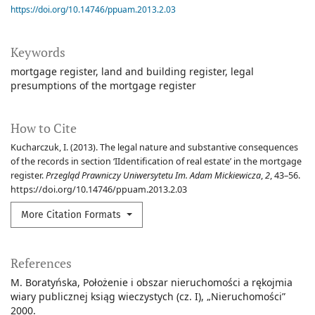
https://doi.org/10.14746/ppuam.2013.2.03
Keywords
mortgage register
land and building register
legal
presumptions of the mortgage register
How to Cite
Kucharczuk, I. (2013). The legal nature and substantive consequences
of the records in section ‘IIdentification of real estate’ in the mortgage
register.
Przegląd Prawniczy Uniwersytetu Im. Adam Mickiewicza
,
2
, 43–56.
https://doi.org/10.14746/ppuam.2013.2.03
More Citation Formats
References
M. Boratyńska, Położenie i obszar nieruchomości a rękojmia
wiary publicznej ksiąg wieczystych (cz. I), „Nieruchomości”
2000.