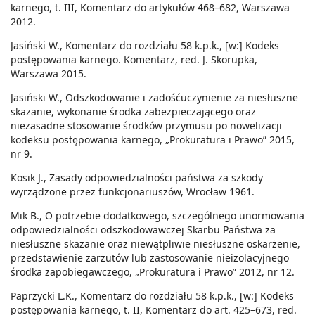
karnego, t. III, Komentarz do artykułów 468–682, Warszawa
2012.
Jasiński W., Komentarz do rozdziału 58 k.p.k., [w:] Kodeks
postępowania karnego. Komentarz, red. J. Skorupka,
Warszawa 2015.
Jasiński W., Odszkodowanie i zadośćuczynienie za niesłuszne
skazanie, wykonanie środka zabezpieczającego oraz
niezasadne stosowanie środków przymusu po nowelizacji
kodeksu postępowania karnego, „Prokuratura i Prawo” 2015,
nr 9.
Kosik J., Zasady odpowiedzialności państwa za szkody
wyrządzone przez funkcjonariuszów, Wrocław 1961.
Mik B., O potrzebie dodatkowego, szczególnego unormowania
odpowiedzialności odszkodowawczej Skarbu Państwa za
niesłuszne skazanie oraz niewątpliwie niesłuszne oskarżenie,
przedstawienie zarzutów lub zastosowanie nieizolacyjnego
środka zapobiegawczego, „Prokuratura i Prawo” 2012, nr 12.
Paprzycki L.K., Komentarz do rozdziału 58 k.p.k., [w:] Kodeks
postępowania karnego, t. II, Komentarz do art. 425–673, red.