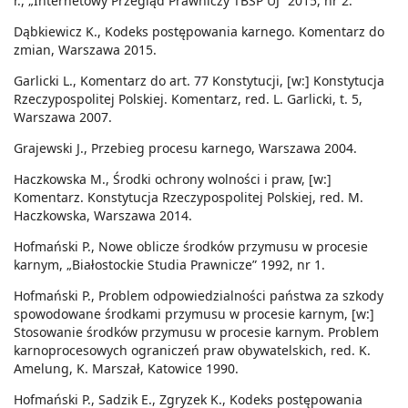
r., „Internetowy Przegląd Prawniczy TBSP UJ” 2015, nr 2.
Dąbkiewicz K., Kodeks postępowania karnego. Komentarz do
zmian, Warszawa 2015.
Garlicki L., Komentarz do art. 77 Konstytucji, [w:] Konstytucja
Rzeczypospolitej Polskiej. Komentarz, red. L. Garlicki, t. 5,
Warszawa 2007.
Grajewski J., Przebieg procesu karnego, Warszawa 2004.
Haczkowska M., Środki ochrony wolności i praw, [w:]
Komentarz. Konstytucja Rzeczypospolitej Polskiej, red. M.
Haczkowska, Warszawa 2014.
Hofmański P., Nowe oblicze środków przymusu w procesie
karnym, „Białostockie Studia Prawnicze” 1992, nr 1.
Hofmański P., Problem odpowiedzialności państwa za szkody
spowodowane środkami przymusu w procesie karnym, [w:]
Stosowanie środków przymusu w procesie karnym. Problem
karnoprocesowych ograniczeń praw obywatelskich, red. K.
Amelung, K. Marszał, Katowice 1990.
Hofmański P., Sadzik E., Zgryzek K., Kodeks postępowania