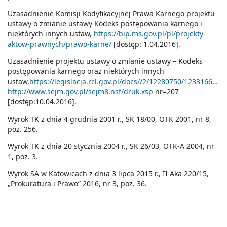
Uzasadnienie Komisji Kodyfikacyjnej Prawa Karnego projektu
ustawy o zmianie ustawy Kodeks postępowania karnego i
niektórych innych ustaw,
https://bip.ms.gov.pl/pl/projekty-
aktow-prawnych/prawo-karne/
[dostęp: 1.04.2016].
Uzasadnienie projektu ustawy o zmianie ustawy – Kodeks
postępowania karnego oraz niektórych innych
ustaw,
https://legislacja.rcl.gov.pl/docs//2/12280750/12331664/12331665/dokument204113.pdf
http://www.sejm.gov.pl/sejm8.nsf/druk.xsp
nr=207
[dostęp:10.04.2016].
Wyrok TK z dnia 4 grudnia 2001 r., SK 18/00, OTK 2001, nr 8,
poz. 256.
Wyrok TK z dnia 20 stycznia 2004 r., SK 26/03, OTK-A 2004, nr
1, poz. 3.
Wyrok SA w Katowicach z dnia 3 lipca 2015 r., II Aka 220/15,
„Prokuratura i Prawo” 2016, nr 3, poz. 36.