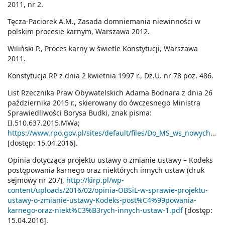
2011, nr 2.
Tęcza-Paciorek A.M., Zasada domniemania niewinności w
polskim procesie karnym, Warszawa 2012.
Wiliński P., Proces karny w świetle Konstytucji, Warszawa
2011.
Konstytucja RP z dnia 2 kwietnia 1997 r., Dz.U. nr 78 poz. 486.
List Rzecznika Praw Obywatelskich Adama Bodnara z dnia 26
października 2015 r., skierowany do ówczesnego Ministra
Sprawiedliwości Borysa Budki, znak pisma:
II.510.637.2015.MWa;
https://www.rpo.gov.pl/sites/default/files/Do_MS_ws_nowych_zasad_przyznawania_odszkodowania_za_niesluszne_tymczasowe_aresztowanie.pdf
[dostęp: 15.04.2016].
Opinia dotycząca projektu ustawy o zmianie ustawy – Kodeks
postępowania karnego oraz niektórych innych ustaw (druk
sejmowy nr 207),
http://kirp.pl/wp-
content/uploads/2016/02/opinia-OBSiL-w-sprawie-projektu-
ustawy-o-zmianie-ustawy-Kodeks-post%C4%99powania-
karnego-oraz-niekt%C3%B3rych-innych-ustaw-1.pdf
[dostęp:
15.04.2016].