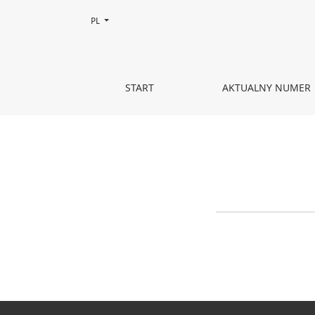
Zmień język, obecnie wybrany to:
PL
Ogłoszenia
START
AKTUALNY NUMER