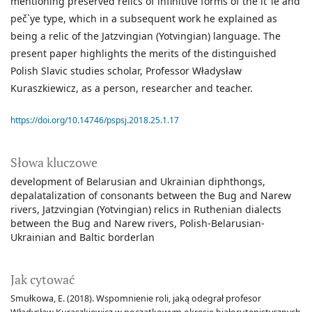
mentioning preserved relics of infinitive forms of the it’`ie and
peč`ye type, which in a subsequent work he explained as
being a relic of the Jatzvingian (Yotvingian) language. The
present paper highlights the merits of the distinguished
Polish Slavic studies scholar, Professor Władysław
Kuraszkiewicz, as a person, researcher and teacher.
https://doi.org/10.14746/pspsj.2018.25.1.17
Słowa kluczowe
development of Belarusian and Ukrainian diphthongs
depalatalization of consonants between the Bug and Narew
rivers
Jatzvingian (Yotvingian) relics in Ruthenian dialects
between the Bug and Narew rivers
Polish-Belarusian-
Ukrainian and Baltic borderlan
Jak cytować
Smułkowa, E. (2018). Wspomnienie roli, jaką odegrał profesor