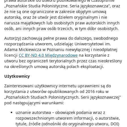
prawa autorskie do utworu publikowanego w czasopiśmie
„Poznańskie Studia Polonistyczne. Seria Językoznawcza”, oraz
że nie są one ograniczone w zakresie objętym umową
autorską, oraz że utwór jest dziełem oryginalnym i nie
narusza majątkowych lub osobistych praw autorskich innych
osób, ani innych praw osób trzecich, w tym dóbr osobistych.
Autor(zy) zachowują pełne prawa do dalszego, swobodnego
rozporządzania utworem, udzielając Uniwersytetowi im.
Adama Mickiewicza w Poznaniu niewyłącznej i nieodpłatnej
licencji
CC BY-ND 4.0 Międzynarodowe
na korzystanie z
utworu bez ograniczeń terytorialnych przez czas nieokreślony
na określonych umową autorską polach eksploatacji.
Użytkownicy
Zainteresowani użytkownicy internetu uprawnieni są do
korzystania z utworów opublikowanych od 2016 roku w
„Poznańskich Studiach Polonistycznych. Serii Językoznawczej”
pod następującymi warunkami:
uznanie autorstwa – obowiązek podania wraz z
rozpowszechnionym utworem informacji, o autorstwie,
tytule, źródle (odnośniki do oryginalnego utworu, DOI)