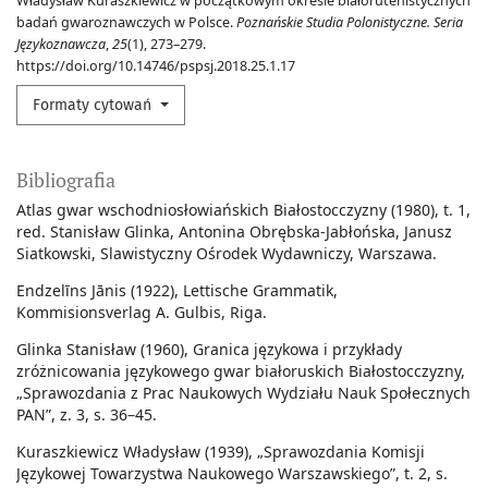
Władysław Kuraszkiewicz w początkowym okresie białorutenistycznych
badań gwaroznawczych w Polsce.
Poznańskie Studia Polonistyczne. Seria
Językoznawcza
,
25
(1), 273–279.
https://doi.org/10.14746/pspsj.2018.25.1.17
Formaty cytowań
Bibliografia
Atlas gwar wschodniosłowiańskich Białostocczyzny (1980), t. 1,
red. Stanisław Glinka, Antonina Obrębska-Jabłońska, Janusz
Siatkowski, Slawistyczny Ośrodek Wydawniczy, Warszawa.
Endzelīns Jānis (1922), Lettische Grammatik,
Kommisionsverlag A. Gulbis, Riga.
Glinka Stanisław (1960), Granica językowa i przykłady
zróżnicowania językowego gwar białoruskich Białostocczyzny,
„Sprawozdania z Prac Naukowych Wydziału Nauk Społecznych
PAN”, z. 3, s. 36–45.
Kuraszkiewicz Władysław (1939), „Sprawozdania Komisji
Językowej Towarzystwa Naukowego Warszawskiego”, t. 2, s.