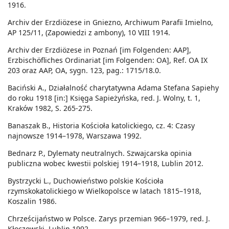
1916.
Archiv der Erzdiözese in Gniezno, Archiwum Parafii Imielno,
AP 125/11, (Zapowiedzi z ambony), 10 VIII 1914.
Archiv der Erzdiözese in Poznań [im Folgenden: AAP],
Erzbischöfliches Ordinariat [im Folgenden: OA], Ref. OA IX
203 oraz AAP, OA, sygn. 123, pag.: 1715/18.0.
Baciński A., Działalność charytatywna Adama Stefana Sapiehy
do roku 1918 [in:] Księga Sapieżyńska, red. J. Wolny, t. 1,
Kraków 1982, S. 265-275.
Banaszak B., Historia Kościoła katolickiego, cz. 4: Czasy
najnowsze 1914–1978, Warszawa 1992.
Bednarz P., Dylematy neutralnych. Szwajcarska opinia
publiczna wobec kwestii polskiej 1914–1918, Lublin 2012.
Bystrzycki L., Duchowieństwo polskie Kościoła
rzymskokatolickiego w Wielkopolsce w latach 1815–1918,
Koszalin 1986.
Chrześcijaństwo w Polsce. Zarys przemian 966–1979, red. J.
Kłoczowski, Lublin 1992.