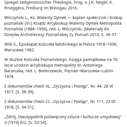
Spiegel zeitgenössischer Theologie, hrsg. v. J.K. Negel, K.
Pineggéra, Freiburg im Breisgau 2016.
Wilczyński L., Ks. Walenty Dymek — kapłan społecznik i biskup
poznański [in:] Ksiądz Arcybiskup Walenty Dymek Metropolita
Poznański (1888–1956), red. L. Wilczyński, (Materiały do
Dziejów Archidiecezji Poznańskiej 2), Poznań 2010, S. 36-37.
Wilk S., Episkopat Kościoła katolickiego w Polsce 1918–1939,
Warszawa 1982.
W służbie Kościoła Poznańskiego. Księga pamiątkowa na 70-
lecie urodzin arcybiskupa metropolity dr. Antoniego
Baraniaka, red. L. Bielerzewski, Poznań–Warszawa–Lublin
1974.
Z dokumentów chwili XL, „Ojczyzna i Postęp“, Nr. 44, 28 VI
1917, [S. 38-39].
Z dokumentów chwili CI, „Ojczyzna i Postęp“, Nr. 111, 23 III
1918, [S. 34-51].
„Zdrój. Dwutygodnik poświęcony sztuce i kulturze umysłowej“
3 (1919) 6/2, [S. 53-54].