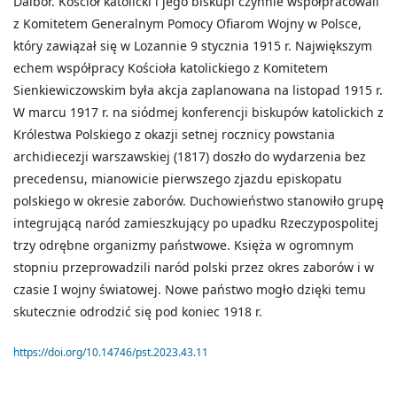
Dalbor. Kościół katolicki i jego biskupi czynnie współpracowali
z Komitetem Generalnym Pomocy Ofiarom Wojny w Polsce,
który zawiązał się w Lozannie 9 stycznia 1915 r. Największym
echem współpracy Kościoła katolickiego z Komitetem
Sienkiewiczowskim była akcja zaplanowana na listopad 1915 r.
W marcu 1917 r. na siódmej konferencji biskupów katolickich z
Królestwa Polskiego z okazji setnej rocznicy powstania
archidiecezji warszawskiej (1817) doszło do wydarzenia bez
precedensu, mianowicie pierwszego zjazdu episkopatu
polskiego w okresie zaborów. Duchowieństwo stanowiło grupę
integrującą naród zamieszkujący po upadku Rzeczypospolitej
trzy odrębne organizmy państwowe. Księża w ogromnym
stopniu przeprowadzili naród polski przez okres zaborów i w
czasie I wojny światowej. Nowe państwo mogło dzięki temu
skutecznie odrodzić się pod koniec 1918 r.
https://doi.org/10.14746/pst.2023.43.11