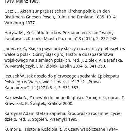
1919, Mainz 1985.
Gatz E., Akten zur preussischen Kirchenpolitik. In den
Bistümern Gnesen-Posen, Kulm und Ermland 1885–1914,
Würzburg 1977.
Hurysz M., Kościół katolicki w Poznaniu w czasie I wojny
światowej, „Kronika Miasta Poznania“ 3 (2014), S. 232-248.
Janeczek Z., Księża powstańcy śląscy i uczestnicy plebiscytu w
walce o polski Górny Śląsk [in:] Historia duszpasterstwa
wojskowego na ziemiach polskich, red. J. Ziółek, A. Barańska,
W. Matwiejczyk, E.M. Ziółek, Lublin 2004, S. 341-350.
Jezusek W., Jak doszło do pierwszego spotkania Episkopatu
Polskiego w Warszawie 11 marca 1917 r.?, „Prawo
Kanoniczne“, 14 (1971) 3-4, S. 331-333.
Kakowski A., Z niewoli do niepodległości. Pamiętniki, oprac. T.
Krawczak, R. Świątek, Kraków 2000.
Kardynał Adam Stefan Sapieha. Środowisko rodzinne, życie,
dzieło, red. S. Stępień, Przemyśl 1995.
Kumor B., Historia Kościoła, t. 8: Czasy współczesne 1914–