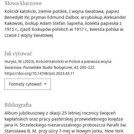
Słowa kluczowe
Kościół katolicki
ziemie polskie
I wojna światowa
papież
Benedykt XV
prymas Edmund Dalbor
arcybiskup Aleksander
Kakowski
biskup Adam Stefan Sapieha
kolekta papieska z
1915 r.
zjazd biskupów polskich w 1917 r.
kwestia polska w
czasie I wojny światowej
Jak cytować
Hurysz, M. (2023). Kościół katolicki w Polsce a pierwsza wojna
światowa.
Poznańskie Studia Teologiczne
,
43
, 205–222.
https://doi.org/10.14746/pst.2023.43.11
Formaty cytowań
Bibliografia
Album jubileuszowy z okazji 25-letniej rocznicy święceń
kapłańskich oraz pracy pasterskiej przewielebnego księdza
Jana H. Strzeleckiego nienaruszalnego proboszcza Parafii św.
Stanisława B. M. przy ulicy 7-mej w Nowym Jorku, New York