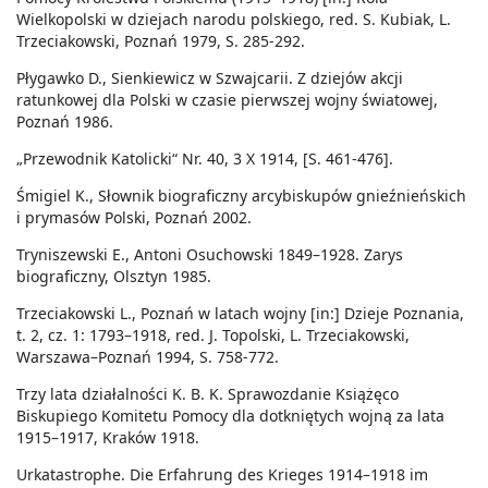
Wielkopolski w dziejach narodu polskiego, red. S. Kubiak, L.
Trzeciakowski, Poznań 1979, S. 285-292.
Płygawko D., Sienkiewicz w Szwajcarii. Z dziejów akcji
ratunkowej dla Polski w czasie pierwszej wojny światowej,
Poznań 1986.
„Przewodnik Katolicki“ Nr. 40, 3 X 1914, [S. 461-476].
Śmigiel K., Słownik biograficzny arcybiskupów gnieźnieńskich
i prymasów Polski, Poznań 2002.
Tryniszewski E., Antoni Osuchowski 1849–1928. Zarys
biograficzny, Olsztyn 1985.
Trzeciakowski L., Poznań w latach wojny [in:] Dzieje Poznania,
t. 2, cz. 1: 1793–1918, red. J. Topolski, L. Trzeciakowski,
Warszawa–Poznań 1994, S. 758-772.
Trzy lata działalności K. B. K. Sprawozdanie Książęco
Biskupiego Komitetu Pomocy dla dotkniętych wojną za lata
1915–1917, Kraków 1918.
Urkatastrophe. Die Erfahrung des Krieges 1914–1918 im