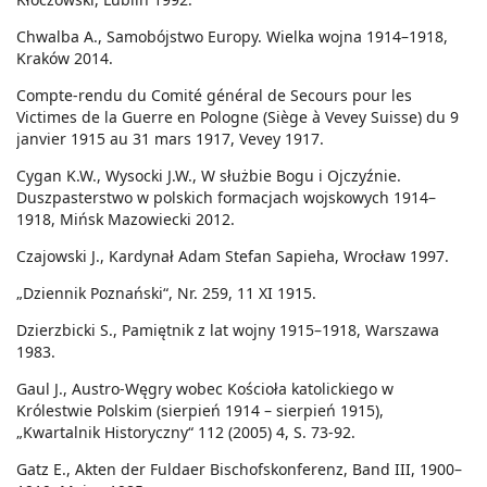
Chwalba A., Samobójstwo Europy. Wielka wojna 1914–1918,
Kraków 2014.
Compte-rendu du Comité général de Secours pour les
Victimes de la Guerre en Pologne (Siège à Vevey Suisse) du 9
janvier 1915 au 31 mars 1917, Vevey 1917.
Cygan K.W., Wysocki J.W., W służbie Bogu i Ojczyźnie.
Duszpasterstwo w polskich formacjach wojskowych 1914–
1918, Mińsk Mazowiecki 2012.
Czajowski J., Kardynał Adam Stefan Sapieha, Wrocław 1997.
„Dziennik Poznański“, Nr. 259, 11 XI 1915.
Dzierzbicki S., Pamiętnik z lat wojny 1915–1918, Warszawa
1983.
Gaul J., Austro-Węgry wobec Kościoła katolickiego w
Królestwie Polskim (sierpień 1914 – sierpień 1915),
„Kwartalnik Historyczny“ 112 (2005) 4, S. 73-92.
Gatz E., Akten der Fuldaer Bischofskonferenz, Band III, 1900–