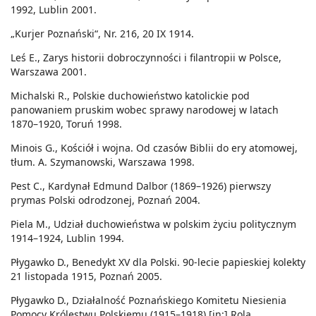
1992, Lublin 2001.
„Kurjer Poznański“, Nr. 216, 20 IX 1914.
Leś E., Zarys historii dobroczynności i filantropii w Polsce,
Warszawa 2001.
Michalski R., Polskie duchowieństwo katolickie pod
panowaniem pruskim wobec sprawy narodowej w latach
1870–1920, Toruń 1998.
Minois G., Kościół i wojna. Od czasów Biblii do ery atomowej,
tłum. A. Szymanowski, Warszawa 1998.
Pest C., Kardynał Edmund Dalbor (1869–1926) pierwszy
prymas Polski odrodzonej, Poznań 2004.
Piela M., Udział duchowieństwa w polskim życiu politycznym
1914–1924, Lublin 1994.
Płygawko D., Benedykt XV dla Polski. 90-lecie papieskiej kolekty
21 listopada 1915, Poznań 2005.
Płygawko D., Działalność Poznańskiego Komitetu Niesienia
Pomocy Królestwu Polskiemu (1915–1918) [in:] Rola