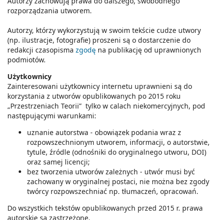
Autorzy zachowują prawa do dalszego, swobodnego
rozporządzania utworem.
Autorzy, którzy wykorzystują w swoim tekście cudze utwory
(np. ilustracje, fotografie) proszeni są o dostarczenie do
redakcji czasopisma
zgodę
na publikację od uprawnionych
podmiotów.
Użytkownicy
Zainteresowani użytkownicy internetu uprawnieni są do
korzystania z utworów opublikowanych po 2015 roku
„Przestrzeniach Teorii” tylko w calach niekomercyjnych, pod
następującymi warunkami:
uznanie autorstwa - obowiązek podania wraz z
rozpowszechnionym utworem, informacji, o autorstwie,
tytule, źródle (odnośniki do oryginalnego utworu, DOI)
oraz samej licencji;
bez tworzenia utworów zależnych - utwór musi być
zachowany w oryginalnej postaci, nie można bez zgody
twórcy rozpowszechniać np. tłumaczeń, opracowań.
Do wszystkich tekstów opublikowanych przed 2015 r. prawa
autorskie są zastrzeżone.