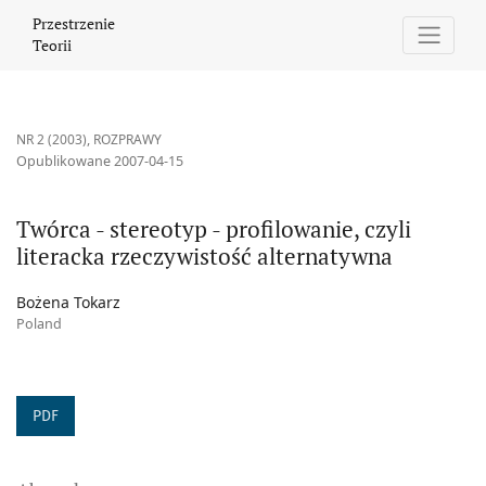
Twórca - stereotyp - profilowanie, czyli literacka rzeczywistość a
Przestrzenie
Teorii
NR 2 (2003)
,
ROZPRAWY
Opublikowane 2007-04-15
Twórca - stereotyp - profilowanie, czyli
literacka rzeczywistość alternatywna
Bożena Tokarz
Poland
PDF