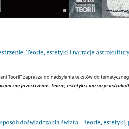
ytaj więcej na temat Richard Shusterman w Bibliotece "Przestrzeni Teo
trzenie. Teorie, estetyki i narracje astrokultur
zeni Teorii” zaprasza do nadsyłania tekstów do tematyczn
osmiczne przestrzenie. Teorie, estetyki i narracje astrokul
ytaj więcej na temat Kosmiczne przestrzenie. Teorie, estetyki i narracj
 sposób doświadczania świata – teorie, estetyki,