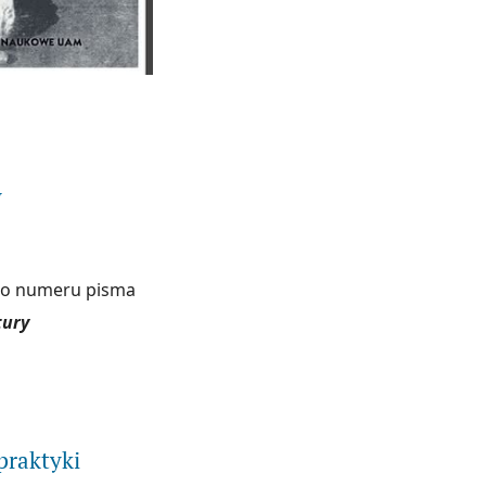
rii"
y
ego numeru pisma
tury
e astrokultury
 praktyki