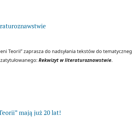
ytaj więcej na temat Rekwizyt w literaturoznawstwie (2)
eraturoznawstwie
zeni Teorii” zaprasza do nadsyłania tekstów do tematyczne
a zatytułowanego:
Rekwizyt w literaturoznawstwie
.
ytaj więcej na temat Rekwizyt w literaturoznawstwie
eorii” mają już 20 lat!