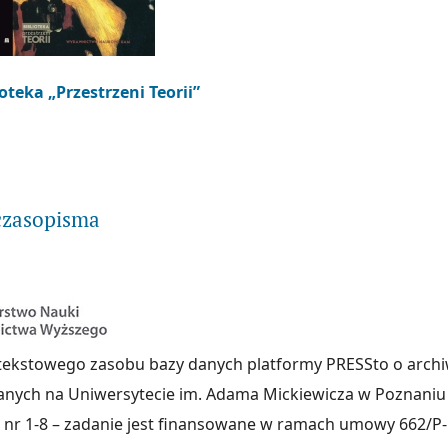
ioteka „Przestrzeni Teorii”
taj więcej na temat Seria Biblioteka „Przestrzeni Teorii” - nowy tytuł
czasopisma
ekstowego zasobu bazy danych platformy PRESSto o arch
nych na Uniwersytecie im. Adama Mickiewicza w Poznaniu
ii nr 1-8 – zadanie jest finansowane w ramach umowy 662/