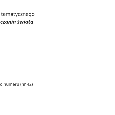
do tematycznego
czania świata
rie, estetyki, praktyki
go numeru (nr 42)