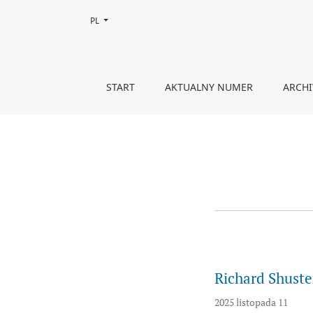
Zmień język, obecnie wybrany to:
PL
Ogłoszenia
START
AKTUALNY NUMER
ARCH
Richard Shuste
2025 listopada 11