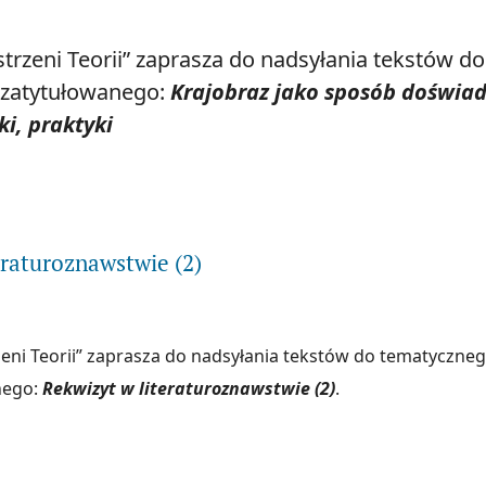
strzeni Teorii” zaprasza do nadsyłania tekstów 
zatytułowanego:
Krajobraz jako sposób doświad
ki, praktyki
ytaj więcej na temat Krajobraz jako sposób doświadczania świata – teo
eraturoznawstwie (2)
zeni Teorii” zaprasza do nadsyłania tekstów do tematyczne
nego:
Rekwizyt w literaturoznawstwie (2)
.