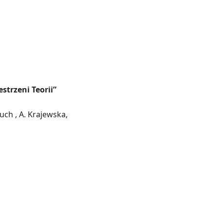
estrzeni Teorii”
luch , A. Krajewska,