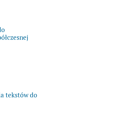
do
ółczesnej
yłania tekstów do tematycznego numeru pisma zatytułowanego Dramatu
ia tekstów do
za do nadsyłania tekstów do 31 numeru pisma (2019)