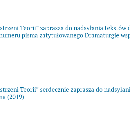
ytaj więcej na temat „Przestrzenie Teorii” mają już 20 lat!
strzeni Teorii” zaprasza do nadsyłania tekstów 
numeru pisma zatytułowanego Dramaturgie wsp
ytaj więcej na temat Redakcja „Przestrzeni Teorii” zaprasza do nads
strzeni Teorii” serdecznie zaprasza do nadsyłan
ma (2019)
ytaj więcej na temat Redakcja „Przestrzeni Teorii” serdecznie zapras