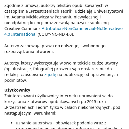
Zgodnie z umową, autorzy tekstów opublikowanych w
czasopiśmie „Przestrzeniach Teorii” udzielają Uniwersytetowi
im. Adama Mickiewicza w Poznaniu niewyłącznej i
nieodpłatnej licencji oraz zezwalą na użycie sublicencji
Creative Commons
Attribution-NonCommercial-NoDerivatives
4.0 International
(CC BY-NC-ND 4.0).
Autorzy zachowują prawa do dalszego, swobodnego
rozporządzania utworem.
Autorzy, którzy wykorzystują w swoim tekście cudze utwory
(np. ilustracje, fotografie) proszeni są o dostarczenie do
redakcji czasopisma
zgodę
na publikację od uprawnionych
podmiotów.
Użytkownicy
Zainteresowani użytkownicy internetu uprawnieni są do
korzystania z utworów opublikowanych po 2015 roku
„Przestrzeniach Teorii” tylko w calach niekomercyjnych, pod
następującymi warunkami:
uznanie autorstwa - obowiązek podania wraz z
rozpowszechnionym utworem, informacji, o autorstwie,