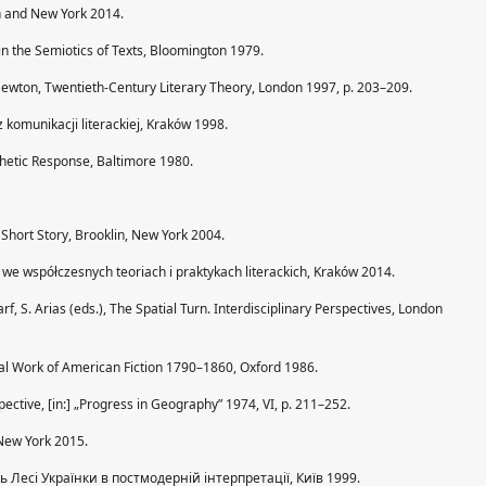
on and New York 2014.
 in the Semiotics of Texts, Bloomington 1979.
N. Newton, Twentieth-Century Literary Theory, London 1997, p. 203–209.
z komunikacji literackiej, Kraków 1998.
thetic Response, Baltimore 1980.
 Short Story, Brooklin, New York 2004.
 we współczesnych teoriach i praktykach literackich, Kraków 2014.
arf, S. Arias (eds.), The Spatial Turn. Interdisciplinary Perspectives, London
ral Work of American Fiction 1790–1860, Oxford 1986.
ective, [in:] „Progress in Geography” 1974, VI, p. 211–252.
 New York 2015.
ть Лесі Українки в постмодерній інтерпретації, Київ 1999.