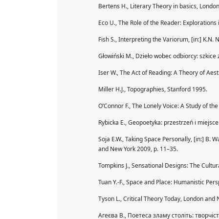
Bertens H., Literary Theory in basics, Lond
Eco U., The Role of the Reader: Explorations
Fish S., Interpreting the Variorum, [in:] K.
Głowiński M., Dzieło wobec odbiorcy: szkice 
Iser W., The Act of Reading: A Theory of Aes
Miller H.J., Topographies, Stanford 1995.
O’Connor F., The Lonely Voice: A Study of the
Rybicka E., Geopoetyka: przestrzeń i miejsce
Soja E.W., Taking Space Personally, [in:] B. W
and New York 2009, p. 11–35.
Tompkins J., Sensational Designs: The Cultu
Tuan Y.-F., Space and Place: Humanistic Persp
Tyson L., Critical Theory Today, London and
Агеєва В., Поетеса зламу століть: творчіс