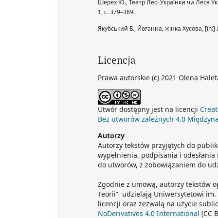
Шерех Ю., Театр Лесі Українки чи Леся Укр
1, с. 379–389.
Якубський Б., Йоганна, жінка Хусова, [in:] 
Licencja
Prawa autorskie (c) 2021 Olena Halet
Utwór dostępny jest na licencji
Creat
Bez utworów zależnych 4.0 Międzyn
Autorzy
Autorzy tekstów przyjętych do publik
wypełnienia, podpisania i odesłania
do utworów, z zobowiązaniem do udzi
Zgodnie z umową, autorzy tekstów o
Teorii” udzielają Uniwersytetowi im
licencji oraz zezwalą na użycie sub
NoDerivatives 4.0 International
(CC B