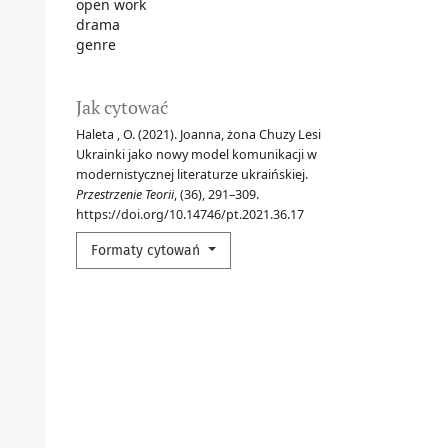
open work
drama
genre
Jak cytować
Haleta , O. (2021). Joanna, żona Chuzy Lesi
Ukrainki jako nowy model komunikacji w
modernistycznej literaturze ukraińskiej.
Przestrzenie Teorii
, (36), 291–309.
https://doi.org/10.14746/pt.2021.36.17
Formaty cytowań