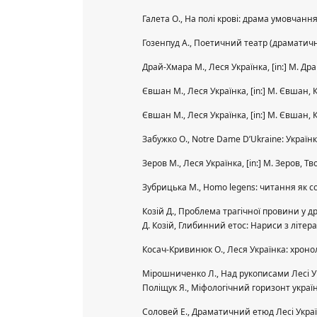
Галета О., На полі крові: драма умовчання,
Гозенпуд А., Поетичний театр (драматичні
Драй-Хмара М., Леся Українка, [in:] M. Др
Євшан М., Леся Українка, [in:] M. Євшан, 
Євшан М., Леся Українка, [in:] M. Євшан, 
Забужко О., Notre Dame D’Ukraine: Українк
Зеров М., Леся Українка, [in:] M. Зеров, Тв
Зубрицька М., Homo legens: читання як с
Козій Д., Проблема трагічної провини у др
Д. Козій, Глибинний етос: Нариси з літер
Косач-Кривинюк О., Леся Українка: хронол
Мірошниченко Л., Над рукописами Лесі Укра
Поліщук Я., Міфологічний горизонт україн
Соловей Е., Драматичний етюд Лесі Україн