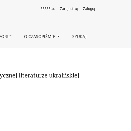
PRESSto.
Zarejestruj
Zaloguj
EORII”
O CZASOPIŚMIE
SZUKAJ
znej literaturze ukraińskiej