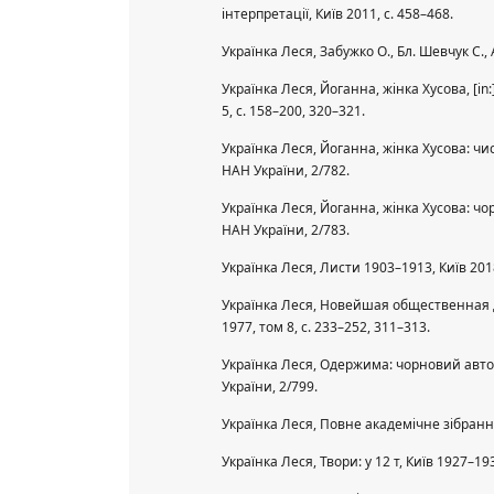
інтерпретації, Київ 2011, с. 458–468.
Українка Леся, Забужко О., Бл. Шевчук С.,
Українка Леся, Йоганна, жінка Хусова, [in
5, с. 158–200, 320–321.
Українка Леся, Йоганна, жінка Хусова: чис
НАН України, 2/782.
Українка Леся, Йоганна, жінка Хусова: чор
НАН України, 2/783.
Українка Леся, Листи 1903–1913, Київ 201
Українка Леся, Новейшая общественная др
1977, том 8, с. 233–252, 311–313.
Українка Леся, Одержима: чорновий автогр
України, 2/799.
Українка Леся, Повне академічне зібрання 
Українка Леся, Твори: у 12 т, Київ 1927–19