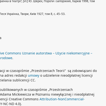
аїнка в театрі?, [in:] Ю. Шерех, Пороги і запоріжжя, Харків 1998, том
Леся Українка, Твори, Київ 1927, том 8, с. 45–53.
a
ive Commons Uznanie autorstwa – Użycie niekomercyjne –
arodowe
.
acji w czasopiśmie „Przestrzeniach Teorii” są zobowiązani do
 na adres redakcji
umowy
o udzielenie nieodpłatnej licencji
elania sublicencji CC.
publikowanych w czasopiśmie „Przestrzeniach
. Adama Mickiewicza w Poznaniu niewyłącznej i nieodpłatnej
licencji Creative Commons
Attribution-NonCommercial-
Y-NC-ND 4.0).