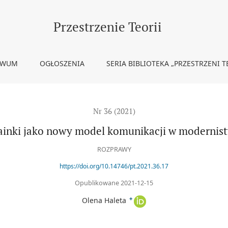
 komunikacji w modernistycznej literaturze ukraińskiej
Przestrzenie Teorii
IWUM
OGŁOSZENIA
SERIA BIBLIOTEKA „PRZESTRZENI T
Nr 36 (2021)
ainki jako nowy model komunikacji w modernistyc
ROZPRAWY
https://doi.org/10.14746/pt.2021.36.17
Opublikowane 2021-12-15
+
Olena Haleta