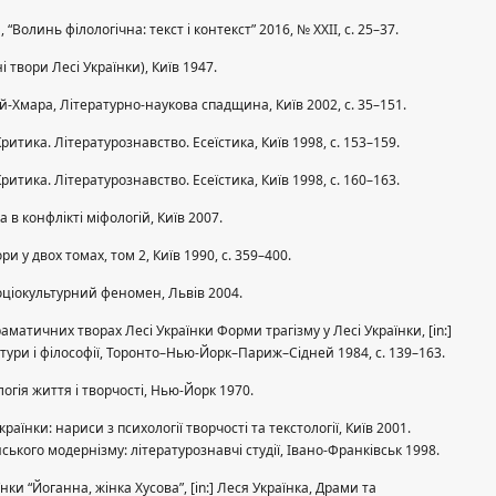
 “Волинь філологічна: текст і контекст” 2016, № XXII, с. 25–37.
 твори Лесі Українки), Київ 1947.
ай-Хмара, Літературно-наукова спадщина, Київ 2002, с. 35–151.
Критика. Літературознавство. Есеїстика, Київ 1998, с. 153–159.
Критика. Літературознавство. Есеїстика, Київ 1998, с. 160–163.
а в конфлікті міфологій, Київ 2007.
ори у двох томах, том 2, Київ 1990, с. 359–400.
оціокультурний феномен, Львів 2004.
аматичних творах Лесі Українки Форми трагізму у Лесі Українки, [in:]
атури і філософії, Торонто–Нью-Йорк–Париж–Сідней 1984, с. 139–163.
огія життя і творчості, Нью-Йорк 1970.
їнки: нариси з психології творчості та текстології, Київ 2001.
ського модернізму: літературознавчі студії, Івано-Франківськ 1998.
ки “Йоганна, жінка Хусова”, [in:] Леся Українка, Драми та