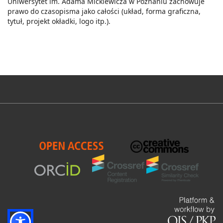
Uniwersytet im. Adama Mickiewicza w Poznaniu zachowuje
prawo do czasopisma jako całości (układ, forma graficzna,
tytuł, projekt okładki, logo itp.).