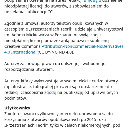
podpisania i odesłania na adres redakcji
umowy
o udzielenie
nieodpłatnej licencji do utworów, z zobowiązaniem do
udzielania sublicencji CC.
Zgodnie z umową, autorzy tekstów opublikowanych w
czasopiśmie „Przestrzeniach Teorii” udzielają Uniwersytetowi
im. Adama Mickiewicza w Poznaniu niewyłącznej i
nieodpłatnej licencji oraz zezwalą na użycie sublicencji
Creative Commons
Attribution-NonCommercial-NoDerivatives
4.0 International
(CC BY-NC-ND 4.0).
Autorzy zachowują prawa do dalszego, swobodnego
rozporządzania utworem.
Autorzy, którzy wykorzystują w swoim tekście cudze utwory
(np. ilustracje, fotografie) proszeni są o dostarczenie do
redakcji czasopisma
zgodę
na publikację od uprawnionych
podmiotów.
Użytkownicy
Zainteresowani użytkownicy internetu uprawnieni są do
korzystania z utworów opublikowanych po 2015 roku
„Przestrzeniach Teorii” tylko w calach niekomercyjnych, pod