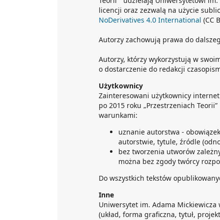
Teorii” udzielają Uniwersytetowi im
licencji oraz zezwalą na użycie sub
NoDerivatives 4.0 International
(CC B
Autorzy zachowują prawa do dalsze
Autorzy, którzy wykorzystują w swoim 
o dostarczenie do redakcji czasopi
Użytkownicy
Zainteresowani użytkownicy interne
po 2015 roku „Przestrzeniach Teorii
warunkami:
uznanie autorstwa - obowiąze
autorstwie, tytule, źródle (odn
bez tworzenia utworów zależny
można bez zgody twórcy rozpo
Do wszystkich tekstów opublikowanyc
Inne
Uniwersytet im. Adama Mickiewicza 
(układ, forma graficzna, tytuł, projekt 