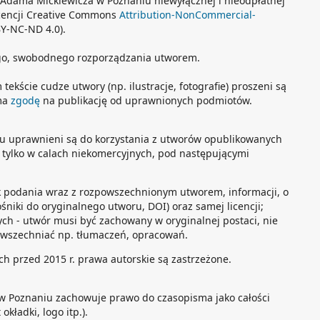
. Adama Mickiewicza w Poznaniu niewyłącznej i nieodpłatnej
licencji Creative Commons
Attribution-NonCommercial-
Y-NC-ND 4.0).
go, swobodnego rozporządzania utworem.
tekście cudze utwory (np. ilustracje, fotografie) proszeni są
sma
zgodę
na publikację od uprawnionych podmiotów.
tu uprawnieni są do korzystania z utworów opublikowanych
” tylko w calach niekomercyjnych, pod następującymi
k podania wraz z rozpowszechnionym utworem, informacji, o
ośniki do oryginalnego utworu, DOI) oraz samej licencji;
ch - utwór musi być zachowany w oryginalnej postaci, nie
wszechniać np. tłumaczeń, opracowań.
h przed 2015 r. prawa autorskie są zastrzeżone.
w Poznaniu zachowuje prawo do czasopisma jako całości
okładki, logo itp.).