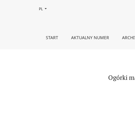
Zmień język, obecnie wybrany to:
PL
Ogórki małosolne antropomorfizowane. Próby o w
START
AKTUALNY NUMER
ARCH
Ogórki m