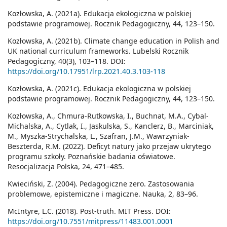
Kozłowska, A. (2021a). Edukacja ekologiczna w polskiej
podstawie programowej. Rocznik Pedagogiczny, 44, 123–150.
Kozłowska, A. (2021b). Climate change education in Polish and
UK national curriculum frameworks. Lubelski Rocznik
Pedagogiczny, 40(3), 103–118. DOI:
https://doi.org/10.17951/lrp.2021.40.3.103-118
Kozłowska, A. (2021c). Edukacja ekologiczna w polskiej
podstawie programowej. Rocznik Pedagogiczny, 44, 123–150.
Kozłowska, A., Chmura-Rutkowska, I., Buchnat, M.A., Cybal-
Michalska, A., Cytlak, I., Jaskulska, S., Kanclerz, B., Marciniak,
M., Myszka-Strychalska, L., Szafran, J.M., Wawrzyniak-
Beszterda, R.M. (2022). Deficyt natury jako przejaw ukrytego
programu szkoły. Poznańskie badania oświatowe.
Resocjalizacja Polska, 24, 471–485.
Kwieciński, Z. (2004). Pedagogiczne zero. Zastosowania
problemowe, epistemiczne i magiczne. Nauka, 2, 83–96.
McIntyre, L.C. (2018). Post-truth. MIT Press. DOI:
https://doi.org/10.7551/mitpress/11483.001.0001