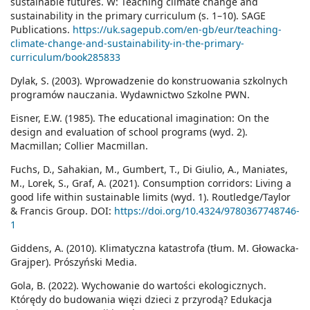
sustainable futures. W: Teaching climate change and
sustainability in the primary curriculum (s. 1–10). SAGE
Publications.
https://uk.sagepub.com/en-gb/eur/teaching-
climate-change-and-sustainability-in-the-primary-
curriculum/book285833
Dylak, S. (2003). Wprowadzenie do konstruowania szkolnych
programów nauczania. Wydawnictwo Szkolne PWN.
Eisner, E.W. (1985). The educational imagination: On the
design and evaluation of school programs (wyd. 2).
Macmillan; Collier Macmillan.
Fuchs, D., Sahakian, M., Gumbert, T., Di Giulio, A., Maniates,
M., Lorek, S., Graf, A. (2021). Consumption corridors: Living a
good life within sustainable limits (wyd. 1). Routledge/Taylor
& Francis Group. DOI:
https://doi.org/10.4324/9780367748746-
1
Giddens, A. (2010). Klimatyczna katastrofa (tłum. M. Głowacka-
Grajper). Prószyński Media.
Gola, B. (2022). Wychowanie do wartości ekologicznych.
Którędy do budowania więzi dzieci z przyrodą? Edukacja