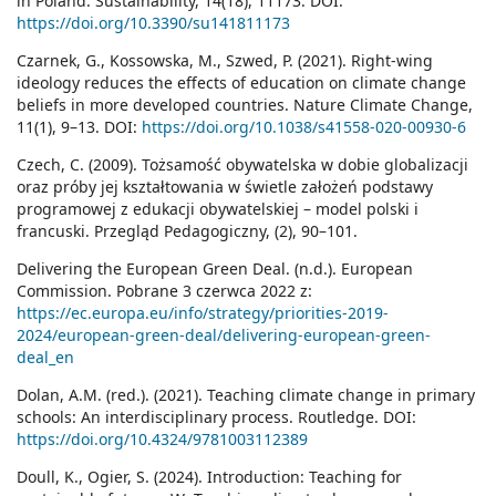
in Poland. Sustainability, 14(18), 11173. DOI:
https://doi.org/10.3390/su141811173
Czarnek, G., Kossowska, M., Szwed, P. (2021). Right-wing
ideology reduces the effects of education on climate change
beliefs in more developed countries. Nature Climate Change,
11(1), 9–13. DOI:
https://doi.org/10.1038/s41558-020-00930-6
Czech, C. (2009). Tożsamość obywatelska w dobie globalizacji
oraz próby jej kształtowania w świetle założeń podstawy
programowej z edukacji obywatelskiej – model polski i
francuski. Przegląd Pedagogiczny, (2), 90–101.
Delivering the European Green Deal. (n.d.). European
Commission. Pobrane 3 czerwca 2022 z:
https://ec.europa.eu/info/strategy/priorities-2019-
2024/european-green-deal/delivering-european-green-
deal_en
Dolan, A.M. (red.). (2021). Teaching climate change in primary
schools: An interdisciplinary process. Routledge. DOI:
https://doi.org/10.4324/9781003112389
Doull, K., Ogier, S. (2024). Introduction: Teaching for