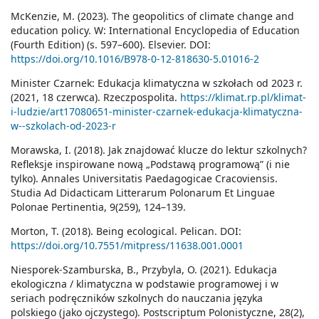
McKenzie, M. (2023). The geopolitics of climate change and
education policy. W: International Encyclopedia of Education
(Fourth Edition) (s. 597–600). Elsevier. DOI:
https://doi.org/10.1016/B978-0-12-818630-5.01016-2
Minister Czarnek: Edukacja klimatyczna w szkołach od 2023 r.
(2021, 18 czerwca). Rzeczpospolita.
https://klimat.rp.pl/klimat-
i-ludzie/art17080651-minister-czarnek-edukacja-klimatyczna-
w--szkolach-od-2023-r
Morawska, I. (2018). Jak znajdować klucze do lektur szkolnych?
Refleksje inspirowane nową „Podstawą programową” (i nie
tylko). Annales Universitatis Paedagogicae Cracoviensis.
Studia Ad Didacticam Litterarum Polonarum Et Linguae
Polonae Pertinentia, 9(259), 124–139.
Morton, T. (2018). Being ecological. Pelican. DOI:
https://doi.org/10.7551/mitpress/11638.001.0001
Niesporek-Szamburska, B., Przybyla, O. (2021). Edukacja
ekologiczna / klimatyczna w podstawie programowej i w
seriach podręczników szkolnych do nauczania języka
polskiego (jako ojczystego). Postscriptum Polonistyczne, 28(2),