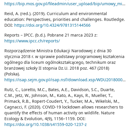
https://bip.mos.gov.pl/fileadmin/user_upload/bip/umowy_miedzynarodowe/zmiany_klimatu/Ramowa_Konwencja.pdf
Reid, A. (red.). (2019). Curriculum and environmental
education: Perspectives, priorities and challenges. Routledge.
DOI:
https://doi.org/10.4324/9781315144566
Reports – IPCC. (b.d.). Pobrane 21 marca 2023 z:
https://www.ipcc.ch/reports/
Rozporządzenie Ministra Edukacji Narodowej z dnia 30
stycznia 2018 r. w sprawie podstawy programowej kształcenia
ogólnego dla liceum ogólnokształcącego, technikum oraz
branżowej szkoły II stopnia Dz.U. 2018 poz. 467 (2018)
(Polska).
https://isap.sejm.gov.pl/isap.nsf/download.xsp/WDU20180000467/O/D20180467.pdf
Rutz, C., Loretto, M.C., Bates, A.E., Davidson, S.C., Duarte,
C.M., Jetz, W., Johnson, M., Kato, A., Kays, R., Mueller, T.,
Primack, R.B., Ropert-Coudert, Y., Tucker, M.A., Wikelski, M.,
Cagnacci, F. (2020). COVID-19 lockdown allows researchers to
quantify the effects of human activity on wildlife. Nature
Ecology & Evolution, 4(9), 1156–1159. DOI:
https://doi.org/10.1038/s41559-020-1237-z