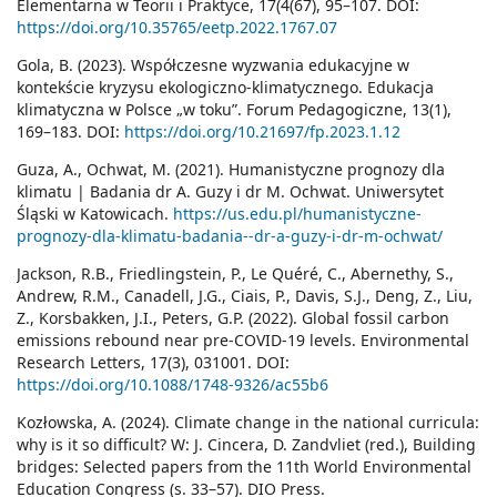
Elementarna w Teorii i Praktyce, 17(4(67), 95–107. DOI:
https://doi.org/10.35765/eetp.2022.1767.07
Gola, B. (2023). Współczesne wyzwania edukacyjne w
kontekście kryzysu ekologiczno-klimatycznego. Edukacja
klimatyczna w Polsce „w toku”. Forum Pedagogiczne, 13(1),
169–183. DOI:
https://doi.org/10.21697/fp.2023.1.12
Guza, A., Ochwat, M. (2021). Humanistyczne prognozy dla
klimatu | Badania dr A. Guzy i dr M. Ochwat. Uniwersytet
Śląski w Katowicach.
https://us.edu.pl/humanistyczne-
prognozy-dla-klimatu-badania--dr-a-guzy-i-dr-m-ochwat/
Jackson, R.B., Friedlingstein, P., Le Quéré, C., Abernethy, S.,
Andrew, R.M., Canadell, J.G., Ciais, P., Davis, S.J., Deng, Z., Liu,
Z., Korsbakken, J.I., Peters, G.P. (2022). Global fossil carbon
emissions rebound near pre-COVID-19 levels. Environmental
Research Letters, 17(3), 031001. DOI:
https://doi.org/10.1088/1748-9326/ac55b6
Kozłowska, A. (2024). Climate change in the national curricula:
why is it so difficult? W: J. Cincera, D. Zandvliet (red.), Building
bridges: Selected papers from the 11th World Environmental
Education Congress (s. 33–57). DIO Press.