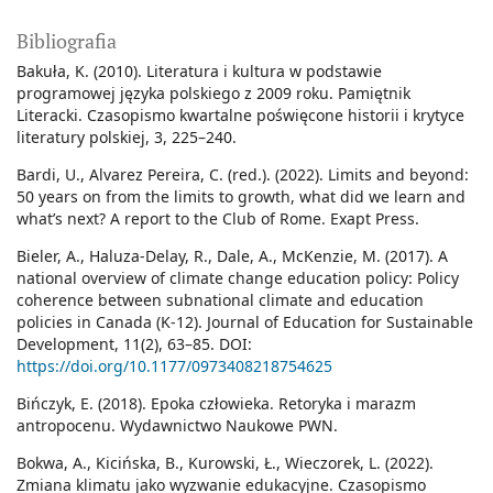
Bibliografia
Bakuła, K. (2010). Literatura i kultura w podstawie
programowej języka polskiego z 2009 roku. Pamiętnik
Literacki. Czasopismo kwartalne poświęcone historii i krytyce
literatury polskiej, 3, 225–240.
Bardi, U., Alvarez Pereira, C. (red.). (2022). Limits and beyond:
50 years on from the limits to growth, what did we learn and
what’s next? A report to the Club of Rome. Exapt Press.
Bieler, A., Haluza-Delay, R., Dale, A., McKenzie, M. (2017). A
national overview of climate change education policy: Policy
coherence between subnational climate and education
policies in Canada (K-12). Journal of Education for Sustainable
Development, 11(2), 63–85. DOI:
https://doi.org/10.1177/0973408218754625
Bińczyk, E. (2018). Epoka człowieka. Retoryka i marazm
antropocenu. Wydawnictwo Naukowe PWN.
Bokwa, A., Kicińska, B., Kurowski, Ł., Wieczorek, L. (2022).
Zmiana klimatu jako wyzwanie edukacyjne. Czasopismo