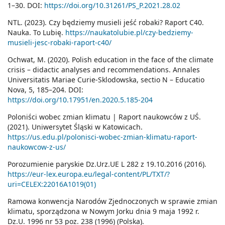
1–30. DOI:
https://doi.org/10.31261/PS_P.2021.28.02
NTL. (2023). Czy będziemy musieli jeść robaki? Raport C40.
Nauka. To Lubię.
https://naukatolubie.pl/czy-bedziemy-
musieli-jesc-robaki-raport-c40/
Ochwat, M. (2020). Polish education in the face of the climate
crisis – didactic analyses and recommendations. Annales
Universitatis Mariae Curie-Sklodowska, sectio N – Educatio
Nova, 5, 185–204. DOI:
https://doi.org/10.17951/en.2020.5.185-204
Poloniści wobec zmian klimatu | Raport naukowców z UŚ.
(2021). Uniwersytet Śląski w Katowicach.
https://us.edu.pl/polonisci-wobec-zmian-klimatu-raport-
naukowcow-z-us/
Porozumienie paryskie Dz.Urz.UE L 282 z 19.10.2016 (2016).
https://eur-lex.europa.eu/legal-content/PL/TXT/?
uri=CELEX:22016A1019(01)
Ramowa konwencja Narodów Zjednoczonych w sprawie zmian
klimatu, sporządzona w Nowym Jorku dnia 9 maja 1992 r.
Dz.U. 1996 nr 53 poz. 238 (1996) (Polska).