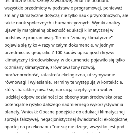
techniczne oraz szkoły zawodowe). Analizie poddano
wszystkie przedmioty w podstawie programowej, ponieważ
zmiany klimatyczne dotyczą nie tylko nauk przyrodniczych, ale
także nauk społecznych i humanistycznych. Wyniki analizy
ujawniły marginalną obecność edukacji klimatycznej w
podstawie programowej. Termin "zmiany klimatyczne"
pojawia się tylko 4 razy w całym dokumencie, w jednym
przedmiocie: geografii. Z 100 kodów opisujących kryzys
klimatyczny i środowiskowy, w dokumencie pojawiło się tylko
6: zmiany klimatyczne, zrównoważony rozwój,
bioróżnorodność, katastrofa ekologiczna, utrzymywanie
równowagi i wylesianie. Terminy te występują w kontekście,
który charakteryzował się narracją sceptycyzmu wobec
ludzkiej odpowiedzialności za obecny stan środowiska oraz
potencjalne ryzyko dalszego nadmiernego wykorzystywania
planety. Wnioski: Obecne podejście do edukacji klimatycznej
sprzyja fałszywej, negacjonistycznej świadomości ekologicznej
opartej na przekonaniu "nic się nie dzieje, wszystko jest pod