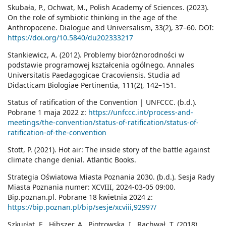
Skubała, P., Ochwat, M., Polish Academy of Sciences. (2023).
On the role of symbiotic thinking in the age of the
Anthropocene. Dialogue and Universalism, 33(2), 37–60. DOI:
https://doi.org/10.5840/du202333217
Stankiewicz, A. (2012). Problemy bioróżnorodności w
podstawie programowej kształcenia ogólnego. Annales
Universitatis Paedagogicae Cracoviensis. Studia ad
Didacticam Biologiae Pertinentia, 111(2), 142–151.
Status of ratification of the Convention | UNFCCC. (b.d.).
Pobrane 1 maja 2022 z:
https://unfccc.int/process-and-
meetings/the-convention/status-of-ratification/status-of-
ratification-of-the-convention
Stott, P. (2021). Hot air: The inside story of the battle against
climate change denial. Atlantic Books.
Strategia Oświatowa Miasta Poznania 2030. (b.d.). Sesja Rady
Miasta Poznania numer: XCVIII, 2024-03-05 09:00.
Bip.poznan.pl. Pobrane 18 kwietnia 2024 z:
https://bip.poznan.pl/bip/sesje/xcviii,92997/
Szkurłat, E., Hibszer, A., Piotrowska, I., Rachwał, T. (2018).