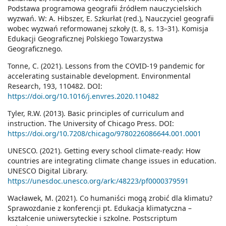
Podstawa programowa geografii źródłem nauczycielskich
wyzwań. W: A. Hibszer, E. Szkurłat (red.), Nauczyciel geografii
wobec wyzwań reformowanej szkoły (t. 8, s. 13–31). Komisja
Edukacji Geograficznej Polskiego Towarzystwa
Geograficznego.
Tonne, C. (2021). Lessons from the COVID-19 pandemic for
accelerating sustainable development. Environmental
Research, 193, 110482. DOI:
https://doi.org/10.1016/j.envres.2020.110482
Tyler, R.W. (2013). Basic principles of curriculum and
instruction. The University of Chicago Press. DOI:
https://doi.org/10.7208/chicago/9780226086644.001.0001
UNESCO. (2021). Getting every school climate-ready: How
countries are integrating climate change issues in education.
UNESCO Digital Library.
https://unesdoc.unesco.org/ark:/48223/pf0000379591
Wacławek, M. (2021). Co humaniści mogą zrobić dla klimatu?
Sprawozdanie z konferencji pt. Edukacja klimatyczna –
kształcenie uniwersyteckie i szkolne. Postscriptum