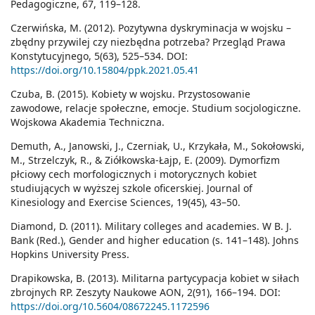
Pedagogiczne, 67, 119–128.
Czerwińska, M. (2012). Pozytywna dyskryminacja w wojsku –
zbędny przywilej czy niezbędna potrzeba? Przegląd Prawa
Konstytucyjnego, 5(63), 525–534. DOI:
https://doi.org/10.15804/ppk.2021.05.41
Czuba, B. (2015). Kobiety w wojsku. Przystosowanie
zawodowe, relacje społeczne, emocje. Studium socjologiczne.
Wojskowa Akademia Techniczna.
Demuth, A., Janowski, J., Czerniak, U., Krzykała, M., Sokołowski,
M., Strzelczyk, R., & Ziółkowska-Łajp, E. (2009). Dymorfizm
płciowy cech morfologicznych i motorycznych kobiet
studiujących w wyższej szkole oficerskiej. Journal of
Kinesiology and Exercise Sciences, 19(45), 43–50.
Diamond, D. (2011). Military colleges and academies. W B. J.
Bank (Red.), Gender and higher education (s. 141–148). Johns
Hopkins University Press.
Drapikowska, B. (2013). Militarna partycypacja kobiet w siłach
zbrojnych RP. Zeszyty Naukowe AON, 2(91), 166–194. DOI:
https://doi.org/10.5604/08672245.1172596