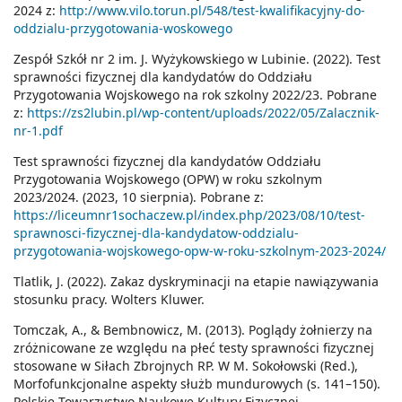
2024 z:
http://www.vilo.torun.pl/548/test-kwalifikacyjny-do-
oddzialu-przygotowania-woskowego
Zespół Szkół nr 2 im. J. Wyżykowskiego w Lubinie. (2022). Test
sprawności fizycznej dla kandydatów do Oddziału
Przygotowania Wojskowego na rok szkolny 2022/23. Pobrane
z:
https://zs2lubin.pl/wp-content/uploads/2022/05/Zalacznik-
nr-1.pdf
Test sprawności fizycznej dla kandydatów Oddziału
Przygotowania Wojskowego (OPW) w roku szkolnym
2023/2024. (2023, 10 sierpnia). Pobrane z:
https://liceumnr1sochaczew.pl/index.php/2023/08/10/test-
sprawnosci-fizycznej-dla-kandydatow-oddzialu-
przygotowania-wojskowego-opw-w-roku-szkolnym-2023-2024/
Tlatlik, J. (2022). Zakaz dyskryminacji na etapie nawiązywania
stosunku pracy. Wolters Kluwer.
Tomczak, A., & Bembnowicz, M. (2013). Poglądy żołnierzy na
zróżnicowane ze względu na płeć testy sprawności fizycznej
stosowane w Siłach Zbrojnych RP. W M. Sokołowski (Red.),
Morfofunkcjonalne aspekty służb mundurowych (s. 141–150).
Polskie Towarzystwo Naukowe Kultury Fizycznej.