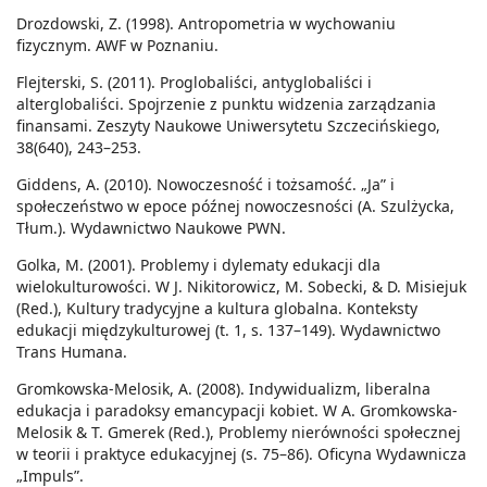
Drozdowski, Z. (1998). Antropometria w wychowaniu
fizycznym. AWF w Poznaniu.
Flejterski, S. (2011). Proglobaliści, antyglobaliści i
alterglobaliści. Spojrzenie z punktu widzenia zarządzania
finansami. Zeszyty Naukowe Uniwersytetu Szczecińskiego,
38(640), 243–253.
Giddens, A. (2010). Nowoczesność i tożsamość. „Ja” i
społeczeństwo w epoce późnej nowoczesności (A. Szulżycka,
Tłum.). Wydawnictwo Naukowe PWN.
Golka, M. (2001). Problemy i dylematy edukacji dla
wielokulturowości. W J. Nikitorowicz, M. Sobecki, & D. Misiejuk
(Red.), Kultury tradycyjne a kultura globalna. Konteksty
edukacji międzykulturowej (t. 1, s. 137–149). Wydawnictwo
Trans Humana.
Gromkowska-Melosik, A. (2008). Indywidualizm, liberalna
edukacja i paradoksy emancypacji kobiet. W A. Gromkowska-
Melosik & T. Gmerek (Red.), Problemy nierówności społecznej
w teorii i praktyce edukacyjnej (s. 75–86). Oficyna Wydawnicza
„Impuls”.