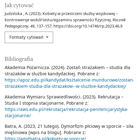
Jak cytować
Judzińska , A. (2023). Kobiety w przestrzeni służby wojskowej –
kontrowersje wokół testu/egzaminu sprawności fizycznej.
Rocznik
Pedagogiczny
,
46
, 137–157. https://doi.org/10.14746/rp.2023.46.9
Formaty cytowań
Bibliografia
Akademia Pożarnicza. (2024). Zostań strażakiem – studia dla
strażaków w służbie kandydackiej. Pobrane z:
https://apoz.edu.pl/kandydat/ksztalcenie-mundurowe/zostan-
strazakiem-studia-dla-strazakow--w-sluzbie-kandydackiej/
Akademia Wymiaru Sprawiedliwości. (2023). Rekrutacja –
Studia I stopnia stacjonarne. Pobrane z:
https://aws.edu.pl/rekrutacja/rekrutacja-penitencjarystyka-
stacjonarne/
Batra, A. (2023, 21 lutego). Dymorfizm płciowy w sporcie – siła
mięśniowa [wpis na blogu]. Pobrane z:
https://amitbatra.pl/kobiety-w-sporcie/