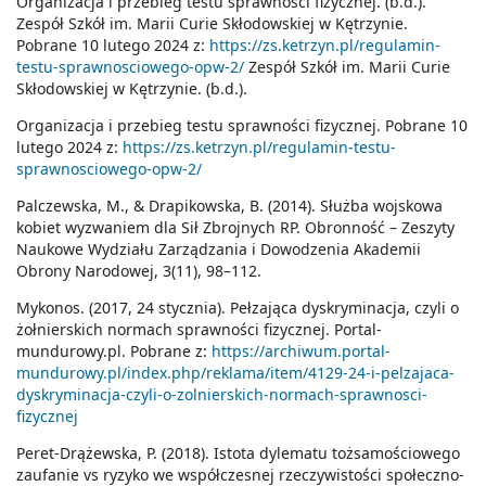
Organizacja i przebieg testu sprawności fizycznej. (b.d.).
Zespół Szkół im. Marii Curie Skłodowskiej w Kętrzynie.
Pobrane 10 lutego 2024 z:
https://zs.ketrzyn.pl/regulamin-
testu-sprawnosciowego-opw-2/
Zespół Szkół im. Marii Curie
Skłodowskiej w Kętrzynie. (b.d.).
Organizacja i przebieg testu sprawności fizycznej. Pobrane 10
lutego 2024 z:
https://zs.ketrzyn.pl/regulamin-testu-
sprawnosciowego-opw-2/
Palczewska, M., & Drapikowska, B. (2014). Służba wojskowa
kobiet wyzwaniem dla Sił Zbrojnych RP. Obronność – Zeszyty
Naukowe Wydziału Zarządzania i Dowodzenia Akademii
Obrony Narodowej, 3(11), 98–112.
Mykonos. (2017, 24 stycznia). Pełzająca dyskryminacja, czyli o
żołnierskich normach sprawności fizycznej. Portal-
mundurowy.pl. Pobrane z:
https://archiwum.portal-
mundurowy.pl/index.php/reklama/item/4129-24-i-pelzajaca-
dyskryminacja-czyli-o-zolnierskich-normach-sprawnosci-
fizycznej
Peret-Drążewska, P. (2018). Istota dylematu tożsamościowego
zaufanie vs ryzyko we współczesnej rzeczywistości społeczno-