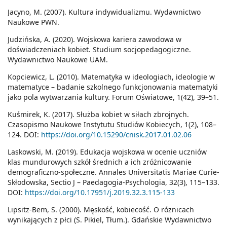
Jacyno, M. (2007). Kultura indywidualizmu. Wydawnictwo
Naukowe PWN.
Judzińska, A. (2020). Wojskowa kariera zawodowa w
doświadczeniach kobiet. Studium socjopedagogiczne.
Wydawnictwo Naukowe UAM.
Kopciewicz, L. (2010). Matematyka w ideologiach, ideologie w
matematyce – badanie szkolnego funkcjonowania matematyki
jako pola wytwarzania kultury. Forum Oświatowe, 1(42), 39–51.
Kuśmirek, K. (2017). Służba kobiet w siłach zbrojnych.
Czasopismo Naukowe Instytutu Studiów Kobiecych, 1(2), 108–
124. DOI:
https://doi.org/10.15290/cnisk.2017.01.02.06
Laskowski, M. (2019). Edukacja wojskowa w ocenie uczniów
klas mundurowych szkół średnich a ich zróżnicowanie
demograficzno-społeczne. Annales Universitatis Mariae Curie-
Skłodowska, Sectio J – Paedagogia-Psychologia, 32(3), 115–133.
DOI:
https://doi.org/10.17951/j.2019.32.3.115-133
Lipsitz-Bem, S. (2000). Męskość, kobiecość. O różnicach
wynikających z płci (S. Pikiel, Tłum.). Gdańskie Wydawnictwo