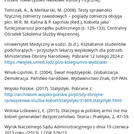
Tomczak, A., & Meńkarski, M. (2008). Testy sprawności
fizycznej żołnierzy zawodowych – poglądy żołnierzy obojga
płci. W R. M. Kalina & P. Łapiński (Red.), Kobieta jako
funkcjonariusz porządku publicznego (s. 129–133). Centralny
Ośrodek Szkolenia Służby Więziennej.
Uniwersytet Medyczny w Łodzi. (b.d.). Kształcenie studentów
podchorążych – przyszłych lekarzy wojskowych dla potrzeb
Ministerstwa Obrony Narodowej. Pobrane 12 lutego 2024 z:
https://wojlek.umed.lodz.pl/o-kolegium/o-wydziale/
Wnuk-Lipiński, E. (2004). Świat międzyepoki. Globalizacja.
Demokracja. Państwo narodowe. Wydawnictwo Znak, ISP PAN.
Wojsko Polskie. (2017). Statystyki. Pobrane z:
http://archiwum.wojsko-polskie.pl/pl/sily-zbrojne-
rp/wojskowa-sluzba-kobiet/statystyki/31669,statystyki.html
Wolska-Liśkiewicz, E. (2015). Dlaczego w polskiej armii nie ma
kobiet-generałów? Bezpieczeństwo. Teoria i Praktyka, 2, 47–59.
Wyrok Naczelnego Sądu Administracyjnego z dnia 19 czerwca
2013 roku. (2013). I OSK 526/13.