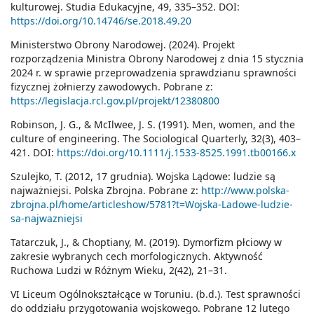
kulturowej. Studia Edukacyjne, 49, 335–352. DOI:
https://doi.org/10.14746/se.2018.49.20
Ministerstwo Obrony Narodowej. (2024). Projekt
rozporządzenia Ministra Obrony Narodowej z dnia 15 stycznia
2024 r. w sprawie przeprowadzenia sprawdzianu sprawności
fizycznej żołnierzy zawodowych. Pobrane z:
https://legislacja.rcl.gov.pl/projekt/12380800
Robinson, J. G., & McIlwee, J. S. (1991). Men, women, and the
culture of engineering. The Sociological Quarterly, 32(3), 403–
421. DOI:
https://doi.org/10.1111/j.1533-8525.1991.tb00166.x
Szulejko, T. (2012, 17 grudnia). Wojska Lądowe: ludzie są
najważniejsi. Polska Zbrojna. Pobrane z:
http://www.polska-
zbrojna.pl/home/articleshow/5781?t=Wojska-Ladowe-ludzie-
sa-najwazniejsi
Tatarczuk, J., & Choptiany, M. (2019). Dymorfizm płciowy w
zakresie wybranych cech morfologicznych. Aktywność
Ruchowa Ludzi w Różnym Wieku, 2(42), 21–31.
VI Liceum Ogólnokształcące w Toruniu. (b.d.). Test sprawności
do oddziału przygotowania wojskowego. Pobrane 12 lutego