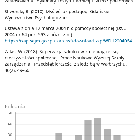
Zastosowania i dylematy. Instytut Rozwoju Służb Społecznych.
Śliwerski, B. (2010). Myśleć jak pedagog. Gdańskie
Wydawnictwo Psychologiczne.
Ustawa z dnia 12 marca 2004 r. o pomocy społecznej (Dz.U.
2004 nr 64 poz. 593 z późn. zm.).
https://isap.sejm.gov.pl/isap.nsf/download.xsp/WDU20040640593/U/D20040593Lj.pdf
Zalas, W. (2018). Superwizja szkolna w zmieniającej się
rzeczywistości społecznej. Prace Naukowe Wyższej Szkoły
Zarządzania i Przedsiębiorczości z siedzibą w Wałbrzychu,
46(2), 49–66.
Pobrania