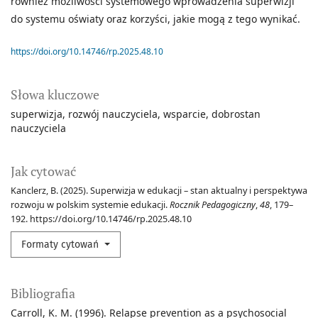
również możliwości systemowego wprowadzenia superwizji
do systemu oświaty oraz korzyści, jakie mogą z tego wynikać.
https://doi.org/10.14746/rp.2025.48.10
Słowa kluczowe
superwizja
rozwój nauczyciela
wsparcie
dobrostan
nauczyciela
Jak cytować
Kanclerz, B. (2025). Superwizja w edukacji – stan aktualny i perspektywa
rozwoju w polskim systemie edukacji.
Rocznik Pedagogiczny
,
48
, 179–
192. https://doi.org/10.14746/rp.2025.48.10
Formaty cytowań
Bibliografia
Carroll, K. M. (1996). Relapse prevention as a psychosocial