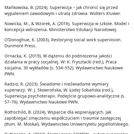
Mańkowska, B. (2024). Superwizja – jak chronić się przed
wypaleniem zawodowym i utratą zdrowia. Wolters Kluwer.
Nowicka, M., & Wzorek, A. (2016). Superwizja w szkole. Model i
koncepcja wdrożenia. Ministerstwo Edukacji Narodowej.
O’Donoghue, K. (2003). Restorying social work supervision.
Dunmore Press.
Ornacka, K. (2019). W dążeniu do podnoszenia jakości
działania w pracy socjalnej. W: K. Frysztacki (red.), Praca
socjalna. 30 wykładów (s. 534–552). Wydawnictwo Naukowe
PWN.
Radzio, R. (2023). Świadome i nieświadome wymiary
superwizji. W: J. Skowrońska, W. Łodej-Sobańska (red.),
Superwizja psychoterapii. Podejście grupowo-analityczne (s.
57–76). Wydawnictwo Naukowe PWN.
Rothschild, B. (2024). Wsparcie dla wspierających. Jak
zapobiegać zmęczeniu współczuciem i traumie zastępczej
(tłum. M. Moskal). Wydawnictwo Uniwersytetu Jagiellońskiego.