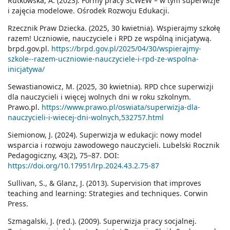
Rutkowska, A. (2023). Formy pracy SCWEW – w tym superwizje
i zajęcia modelowe. Ośrodek Rozwoju Edukacji.
Rzecznik Praw Dziecka. (2025, 30 kwietnia). Wspierajmy szkołę
razem! Uczniowie, nauczyciele i RPD ze wspólną inicjatywą.
brpd.gov.pl.
https://brpd.gov.pl/2025/04/30/wspierajmy-
szkole--razem-uczniowie-nauczyciele-i-rpd-ze-wspolna-
inicjatywa/
Sewastianowicz, M. (2025, 30 kwietnia). RPD chce superwizji
dla nauczycieli i więcej wolnych dni w roku szkolnym.
Prawo.pl.
https://www.prawo.pl/oswiata/superwizja-dla-
nauczycieli-i-wiecej-dni-wolnych,532757.html
Siemionow, J. (2024). Superwizja w edukacji: nowy model
wsparcia i rozwoju zawodowego nauczycieli. Lubelski Rocznik
Pedagogiczny, 43(2), 75–87. DOI:
https://doi.org/10.17951/lrp.2024.43.2.75-87
Sullivan, S., & Glanz, J. (2013). Supervision that improves
teaching and learning: Strategies and techniques. Corwin
Press.
Szmagalski, J. (red.). (2009). Superwizja pracy socjalnej.