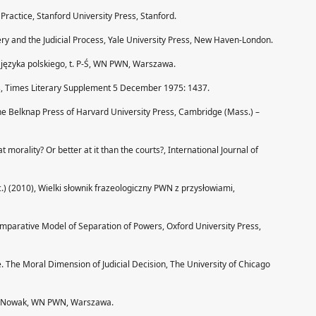
Practice, Stanford University Press, Stanford.
very and the Judicial Process, Yale University Press, New Haven-London.
k języka polskiego, t. P-Ś, WN PWN, Warszawa.
rs, Times Literary Supplement 5 December 1975: 1437.
The Belknap Press of Harvard University Press, Cambridge (Mass.) –
 morality? Or better at it than the courts?, International Journal of
rac.) (2010), Wielki słownik frazeologiczny PWN z przysłowiami,
mparative Model of Separation of Powers, Oxford University Press,
e. The Moral Dimension of Judicial Decision, The University of Chicago
 E. Nowak, WN PWN, Warszawa.