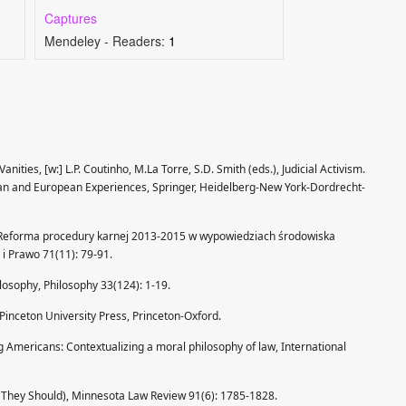
Captures
Mendeley - Readers:
1
 Vanities, [w:] L.P. Coutinho, M.La Torre, S.D. Smith (eds.), Judicial Activism.
can and European Experiences, Springer, Heidelberg-New York-Dordrecht-
, Reforma procedury karnej 2013-2015 w wypowiedziach środowiska
 i Prawo 71(11): 79-91.
osophy, Philosophy 33(124): 1-19.
Pinceton University Press, Princeton-Oxford.
Americans: Contextualizing a moral philosophy of law, International
n They Should), Minnesota Law Review 91(6): 1785-1828.