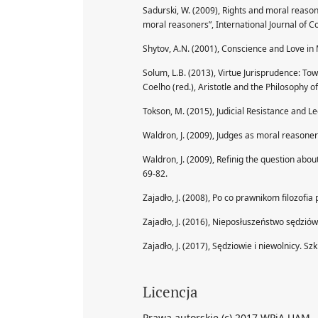
Sadurski, W. (2009), Rights and moral reas
moral reasoners”, International Journal of Co
Shytov, A.N. (2001), Conscience and Love in 
Solum, L.B. (2013), Virtue Jurisprudence: To
Coelho (red.), Aristotle and the Philosophy o
Tokson, M. (2015), Judicial Resistance and 
Waldron, J. (2009), Judges as moral reasoners
Waldron, J. (2009), Refinig the question about
69-82.
Zajadło, J. (2008), Po co prawnikom filozofi
Zajadło, J. (2016), Nieposłuszeństwo sędziów
Zajadło, J. (2017), Sędziowie i niewolnicy. 
Licencja
Prawa autorskie (c) 2017 WPiA UAM