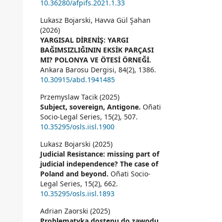
10.36280/afpifs.2021.1.33
Lukasz Bojarski, Havva Gül Şahan
(2026)
YARGISAL DİRENİŞ: YARGI
BAĞIMSIZLIĞININ EKSİK PARÇASI
MI? POLONYA VE ÖTESİ ÖRNEĞİ.
Ankara Barosu Dergisi,
84
(2),
1386.
10.30915/abd.1941485
Przemyslaw Tacik (2025)
Subject, sovereign, Antigone.
Oñati
Socio-Legal Series,
15
(2),
507.
10.35295/osls.iisl.1900
Lukasz Bojarski (2025)
Judicial Resistance: missing part of
judicial independence? The case of
Poland and beyond.
Oñati Socio-
Legal Series,
15
(2),
662.
10.35295/osls.iisl.1893
Adrian Zaorski (2025)
Problematyka dostępu do zawodu