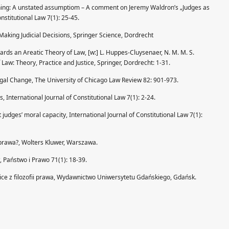
oning: A unstated assumptiom – A comment on Jeremy Waldron’s „Judges as
nstitutional Law 7(1): 25-45.
Making Judicial Decisions, Springer Science, Dordrecht
wards an Areatic Theory of Law, [w:] L. Huppes-Cluysenaer, N. M. M. S.
f Law: Theory, Practice and Justice, Springer, Dordrecht: 1-31.
Legal Change, The University of Chicago Law Review 82: 901-973.
, International Journal of Constitutional Law 7(1): 2-24.
 judges’ moral capacity, International Journal of Constitutional Law 7(1):
a prawa?, Wolters Kluwer, Warszawa.
, Państwo i Prawo 71(1): 18-39.
Szkice z filozofii prawa, Wydawnictwo Uniwersytetu Gdańskiego, Gdańsk.