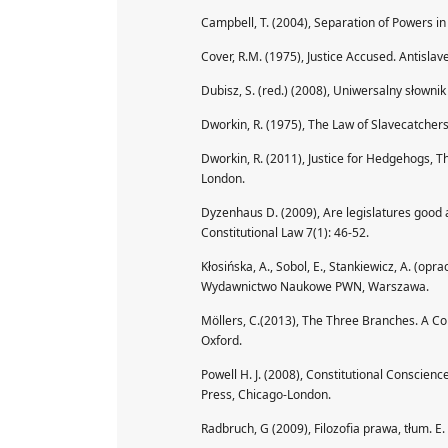
Campbell, T. (2004), Separation of Powers in 
Cover, R.M. (1975), Justice Accused. Antisla
Dubisz, S. (red.) (2008), Uniwersalny słowni
Dworkin, R. (1975), The Law of Slavecatche
Dworkin, R. (2011), Justice for Hedgehogs, 
London.
Dyzenhaus D. (2009), Are legislatures good at
Constitutional Law 7(1): 46-52.
Kłosińska, A., Sobol, E., Stankiewicz, A. (op
Wydawnictwo Naukowe PWN, Warszawa.
Möllers, C.(2013), The Three Branches. A Co
Oxford.
Powell H. J. (2008), Constitutional Conscienc
Press, Chicago-London.
Radbruch, G (2009), Filozofia prawa, tłum.