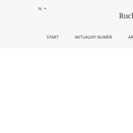
Zmień język, obecnie wybrany to:
PL
Sumienie sędziego
Ruc
START
AKTUALNY NUMER
A