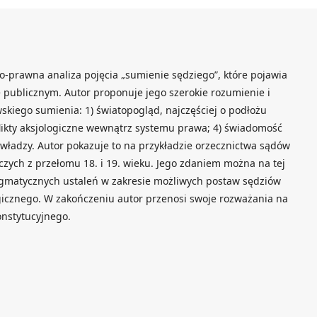
no-prawna analiza pojęcia „sumienie sędziego”, które pojawia
e publicznym. Autor proponuje jego szerokie rozumienie i
skiego sumienia: 1) światopogląd, najczęściej o podłożu
nflikty aksjologiczne wewnątrz systemu prawa; 4) świadomość
 władzy. Autor pokazuje to na przykładzie orzecznictwa sądów
zych z przełomu 18. i 19. wieku. Jego zdaniem można na tej
matycznych ustaleń w zakresie możliwych postaw sędziów
logicznego. W zakończeniu autor przenosi swoje rozważania na
onstytucyjnego.