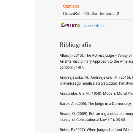
Citations
CrossRef - Citation Indexes:
2
-
see details
Bibliografia
Allan, J. (2015), The Activist Judge – Vanity of
An Interdisciplinary Approach to the Ameri
London: 71-87.
Andrzejewska, M., Andrzejewski, M. (2016)
prawniczego (analiza statystyczna), Państwo
Anscombe, G.E.M. (1958), Modern Moral Phil
Barak, A. (2006), The Judge in a Democracy, 
Beaud, O. (2009), Reframing a debate among 
Journal of Constitutional Law 7(1): 53-68.
Butler, P. (2007), When Judges Lie (and Whe