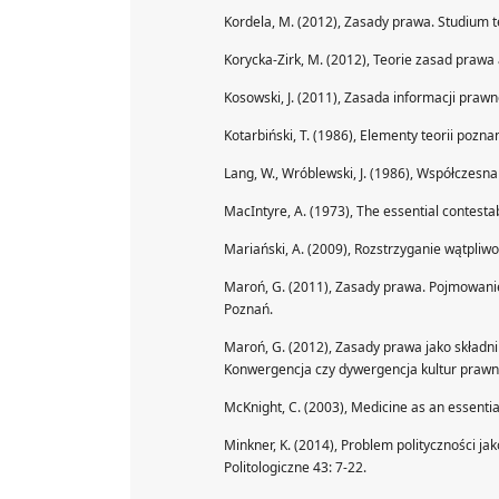
Kordela, M. (2012), Zasady prawa. Studium 
Korycka-Zirk, M. (2012), Teorie zasad praw
Kosowski, J. (2011), Zasada informacji prawn
Kotarbiński, T. (1986), Elementy teorii pozna
Lang, W., Wróblewski, J. (1986), Współczesna
MacIntyre, A. (1973), The essential contestabi
Mariański, A. (2009), Rozstrzyganie wątpli
Maroń, G. (2011), Zasady prawa. Pojmowanie 
Poznań.
Maroń, G. (2012), Zasady prawa jako składnik k
Konwergencja czy dywergencja kultur prawn
McKnight, C. (2003), Medicine as an essentia
Minkner, K. (2014), Problem polityczności ja
Politologiczne 43: 7-22.