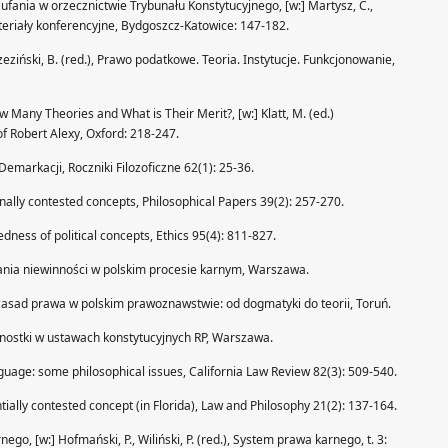
ufania w orzecznictwie Trybunału Konstytucyjnego, [w:] Martysz, C.,
ateriały konferencyjne, Bydgoszcz-Katowice: 147-182.
eziński, B. (red.), Prawo podatkowe. Teoria. Instytucje. Funkcjonowanie,
w Many Theories and What is Their Merit?, [w:] Klatt, M. (ed.)
of Robert Alexy, Oxford: 218-247.
Demarkacji, Roczniki Filozoficzne 62(1): 25-36.
onally contested concepts, Philosophical Papers 39(2): 257-270.
dness of political concepts, Ethics 95(4): 811-827.
ania niewinności w polskim procesie karnym, Warszawa.
 zasad prawa w polskim prawoznawstwie: od dogmatyki do teorii, Toruń.
dnostki w ustawach konstytucyjnych RP, Warszawa.
guage: some philosophical issues, California Law Review 82(3): 509-540.
ntially contested concept (in Florida), Law and Philosophy 21(2): 137-164.
nego, [w:] Hofmański, P., Wiliński, P. (red.), System prawa karnego, t. 3: