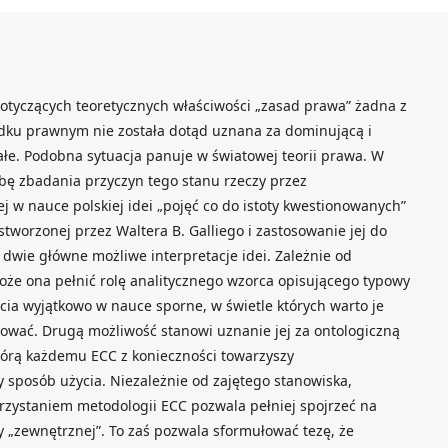
otyczących teoretycznych właściwości „zasad prawa” żadna z
dku prawnym nie została dotąd uznana za dominującą i
ałe. Podobna sytuacja panuje w światowej teorii prawa. W
bę zbadania przyczyn tego stanu rzeczy przez
 w nauce polskiej idei „pojęć co do istoty kwestionowanych”
 stworzonej przez Waltera B. Galliego i zastosowanie jej do
ą dwie główne możliwe interpretacje idei. Zależnie od
może ona pełnić rolę analitycznego wzorca opisującego typowy
cia wyjątkowo w nauce sporne, w świetle których warto je
iować. Drugą możliwość stanowi uznanie jej za ontologiczną
którą każdemu ECC z konieczności towarzyszy
y sposób użycia. Niezależnie od zajętego stanowiska,
rzystaniem metodologii ECC pozwala pełniej spojrzeć na
y „zewnętrznej”. To zaś pozwala sformułować tezę, że