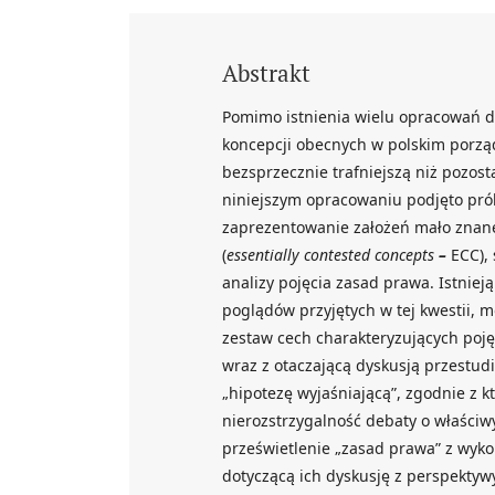
Abstrakt
Pomimo istnienia wielu opracowań d
koncepcji obecnych w polskim porzą
bezsprzecznie trafniejszą niż pozost
niniejszym opracowaniu podjęto pró
zaprezentowanie założeń mało znanej
(
essentially contested concepts
–
ECC),
analizy pojęcia zasad prawa. Istniej
poglądów przyjętych w tej kwestii, 
zestaw cech charakteryzujących poję
wraz z otaczającą dyskusją przestud
„hipotezę wyjaśniającą”, zgodnie z 
nierozstrzygalność debaty o właściw
prześwietlenie „zasad prawa” z wyko
dotyczącą ich dyskusję z perspektyw