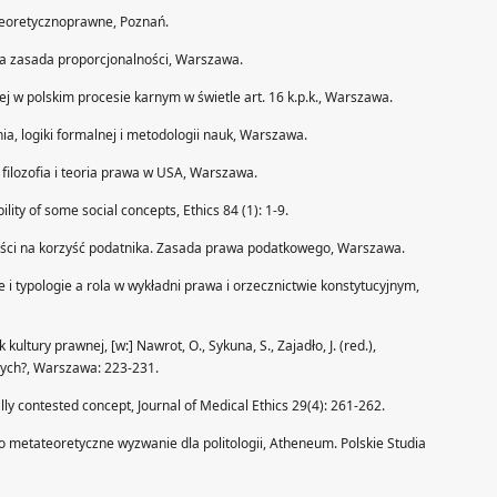
teoretycznoprawne, Poznań.
a a zasada proporcjonalności, Warszawa.
ej w polskim procesie karnym w świetle art. 16 k.p.k., Warszawa.
nia, logiki formalnej i metodologii nauk, Warszawa.
 filozofia i teoria prawa w USA, Warszawa.
lity of some social concepts, Ethics 84 (1): 1-9.
wości na korzyść podatnika. Zasada prawa podatkowego, Warszawa.
i typologie a rola w wykładni prawa i orzecznictwie konstytucyjnym,
ultury prawnej, [w:] Nawrot, O., Sykuna, S., Zajadło, J. (red.),
ych?, Warszawa: 223-231.
lly contested concept, Journal of Medical Ethics 29(4): 261-262.
ko metateoretyczne wyzwanie dla politologii, Atheneum. Polskie Studia