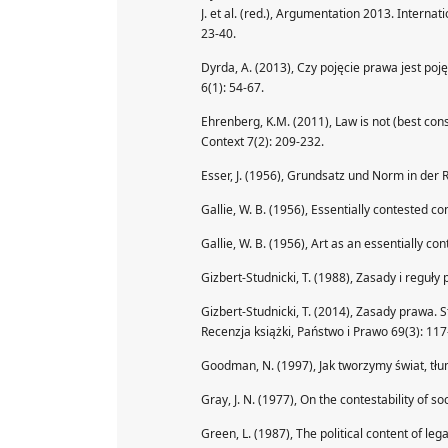
J. et al. (red.), Argumentation 2013. Intern
23-40.
Dyrda, A. (2013), Czy pojęcie prawa jest poję
6(1): 54-67.
Ehrenberg, K.M. (2011), Law is not (best cons
Context 7(2): 209-232.
Esser, J. (1956), Grundsatz und Norm in der R
Gallie, W. B. (1956), Essentially contested c
Gallie, W. B. (1956), Art as an essentially c
Gizbert-Studnicki, T. (1988), Zasady i reguły
Gizbert-Studnicki, T. (2014), Zasady praw
Recenzja książki, Państwo i Prawo 69(3): 117
Goodman, N. (1997), Jak tworzymy świat, tł
Gray, J. N. (1977), On the contestability of so
Green, L. (1987), The political content of leg