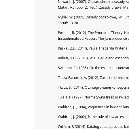
Nowacki, J. (2007), O uzasadnieniu zasady za
Matan, A., Tobor Z. (red.), Zasady prawa. M
Nykiel, W. (2009), Zasady podatkowe, [w:] Brz
Toruń: 13-20
Poscher, R. (2012), The Principles Theory. Ho
Institutionalized Reason: The Jurisprudence 
Raskal, Z.E. (2014), Paula Thagarda Kryteria 
Ruben, D.H. (2010), W. B. Gallie and essenti
Swanton, C. (1985), On the essential conteste
Tęcza-Paciorek, A. (2012), Zasada domniem
Tkacz, S. (2014), O zintegrowanej koncepcji
Tuleja, P. (1997), Normatywna treść praw je
Waldron, J. (1994), Vagueness in law and lan
Waldron, J. (2002), Is the rule of law an esse
Wiliński, P. (2014), Katalog zasad procesu kar