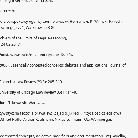
y of Legal Sentences, Dordrecht.
Dordrecht.
a z perspektywy ogólnej teorii prawa, w: Hofmański, P., Wiliński, P. (red.),
karnego, cz. 1, Warszawa: 43-80.
roblem of the Limits of Legal Reasoning,
: 24.02.2017].
 Podstawowe założenia teoretyczne, Kraków.
 (2006), Essentially contested concepts: debates and applications, Journal of
, Columbia Law Review 29(3): 285-319.
University of Chicago Law Review 35(1): 14-46.
tłum. T. Kowalski, Warszawa.
istyczna filozofia prawa, [w:] Zajadło, J. (red.), Przyszłość dziedzictwa.
 Otfried Höffe, Arthur Kaufmann, Niklas Luhmann, Ota Weinberger.
-aggregated concepts, adjective-modifiers and argumentation, [w:] Šavelka,