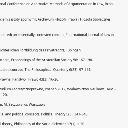
ational Conference on Alternative Methods of Argumentation in Law, Brno:
ciem z istoty spornym?, Archiwum Filozofii Prawa i Filozofii Społecznej
idered) an essentially contested concept, International Journal of Law in
ichterlichen Fortbildung des Privatrechts, Tübingen.
oncepts, Proceedings of the Aristotelian Society 56: 167-198.
ontested concept, The Philosophical Quarterly 6(23): 97-114.
 prawne, Państwo i Prawo 43(3): 16-26.
a. Studium Teoretycznoprawne, Poznań 2012, Wydawnictwo Naukowe UAM –
-120.
um. M. Szczubiałka, Warszawa.
cial and political concepts, Political Theory 5(3): 341-348.
al theory, Philosophy of the Social Sciences 17(1): 1-20.