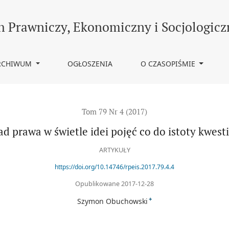
stoty kwestionowanych
h Prawniczy, Ekonomiczny i Socjologicz
RCHIWUM
OGŁOSZENIA
O CZASOPIŚMIE
Tom 79 Nr 4 (2017)
ad prawa w świetle idei pojęć co do istoty kwe
ARTYKUŁY
https://doi.org/10.14746/rpeis.2017.79.4.4
Opublikowane 2017-12-28
+
Szymon Obuchowski