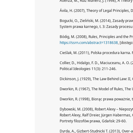
Atienza, M., Ruiz Manero, J. (1998), A Theor
Ávila, H. (2007), Theory of Legal Principles, 
Bogucki, O., Zieliński, M. (2014), Zasady praw
System prawa karnego, t. 3: Zasady procesu 
Bódig, M. (2008), Rules, Principles and the P
https://ssrn.com/abstract=1318638
, [dostęp
Cieślak, M. (2011), Polska procedura karna.
Collier, D., Hidalgo, F. D., Maciuceanu, A. O.
Political Ideologies 11(3): 211-246.
Dickinson, J. (1929), The Law Behind Law: II
Dworkin, R. (1967), The Model of Rules, The 
Dworkin, R. (1998), Biorąc prawa poważnie, 
Dybowski, M. (2008), Robert Alexy – Niepozytyw
Robert Alexy, Ralf Dreier, Jürgen Habermas,
Portrety filozofów prawa, Gdańsk: 29-60.
Dyrda, A., Gizbert-Studnicki T. (2013), Over