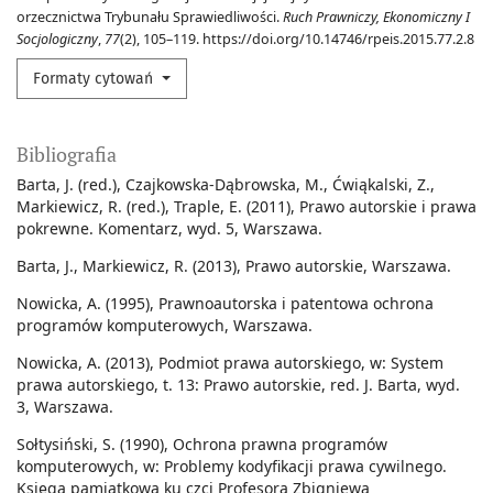
orzecznictwa Trybunału Sprawiedliwości.
Ruch Prawniczy, Ekonomiczny I
Socjologiczny
,
77
(2), 105–119. https://doi.org/10.14746/rpeis.2015.77.2.8
Formaty cytowań
Bibliografia
Barta, J. (red.), Czajkowska-Dąbrowska, M., Ćwiąkalski, Z.,
Markiewicz, R. (red.), Traple, E. (2011), Prawo autorskie i prawa
pokrewne. Komentarz, wyd. 5, Warszawa.
Barta, J., Markiewicz, R. (2013), Prawo autorskie, Warszawa.
Nowicka, A. (1995), Prawnoautorska i patentowa ochrona
programów komputerowych, Warszawa.
Nowicka, A. (2013), Podmiot prawa autorskiego, w: System
prawa autorskiego, t. 13: Prawo autorskie, red. J. Barta, wyd.
3, Warszawa.
Sołtysiński, S. (1990), Ochrona prawna programów
komputerowych, w: Problemy kodyfikacji prawa cywilnego.
Księga pamiątkowa ku czci Profesora Zbigniewa