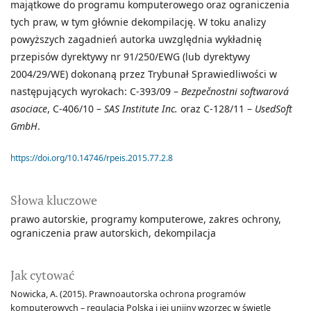
majątkowe do programu komputerowego oraz ograniczenia
tych praw, w tym głównie dekompilację. W toku analizy
powyższych zagadnień autorka uwzględnia wykładnię
przepisów dyrektywy nr 91/250/EWG (lub dyrektywy
2004/29/WE) dokonaną przez Trybunał Sprawiedliwości w
następujących wyrokach: C-393/09 –
Bezpečnostni softwarová
asociace
, C-406/10 –
SAS Institute Inc.
oraz
C-128/11 –
UsedSoft
GmbH
.
https://doi.org/10.14746/rpeis.2015.77.2.8
Słowa kluczowe
prawo autorskie
programy komputerowe
zakres ochrony
ograniczenia praw autorskich
dekompilacja
Jak cytować
Nowicka, A. (2015). Prawnoautorska ochrona programów
komputerowych – regulacja Polska i jej unijny wzorzec w świetle