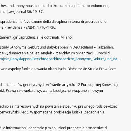
atches and anonymous hospital birth: examining infant abandonment,
minal Law Journal 36: 19–37.
risprudenza nell’evoluzione della disciplina in tema di procreazione
e e Previdenza 79/II(4): 1716–1736.
tamenti giriusprudenziali e dottrinali. Milano.
the study „Anonyme Geburt und Babyklappen in Deutschland – Fallzahlen,
e.V., tłumaczenie na jęz. angielski z archiwum organizacji Eurochild,
jekt_Babyklappen/BerichteAbschlussbericht_Anonyme_Geburt_und_Babyklappen.pdf
Prawne aspekty funkcjonowania okien życia. Białostockie Studia Prawnicze
dzenia testów genetycznych w świetle artykułu 12 Europejskiej Konwencji
(red.), Prawa człowieka a wyzwania bioetyczne związane z nowymi
rednio zainteresowanych na powstanie stosunku prawnego rodzice–dzieci
T. Smyczyński (red.), Wspomagana prokreacja ludzka. Zagadnienia
alle informazioni identitarie (tra soluzioni praticate e prospettive di