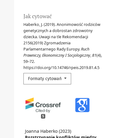
Jak cytować
Haberko, J. (2019). Anonimowość rodziców
genetycznych a dobrostan zdrowotny
dziecka. Uwagi na tle Rekomendacji
2156(2019) Zgromadzenia
Parlamentarnego Rady Europy.
Ruch
Prawniczy, Ekonomiczny I Socjologiczny
,
81
(4),
59–72.
https://doi.org/10.14746/rpeis.2019.81.4.5
Formaty cytowań
5
Joanna Haberko (2023)
Rozstrzyganie konfliktów między