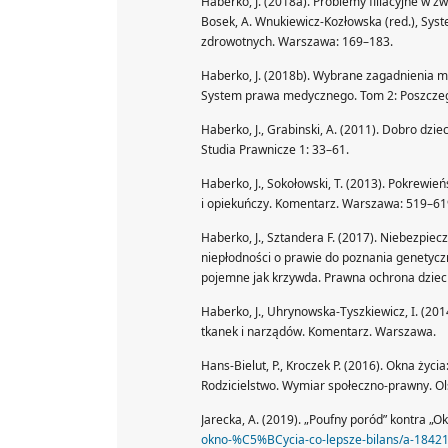
Haberko, J. (2018a). Problemy filiacyjne w 
Bosek, A. Wnukiewicz-Kozłowska (red.), Sy
zdrowotnych. Warszawa: 169–183.
Haberko, J. (2018b). Wybrane zagadnienia ma
System prawa medycznego. Tom 2: Poszczeg
Haberko, J., Grabinski, A. (2011). Dobro dzi
Studia Prawnicze 1: 33–61.
Haberko, J., Sokołowski, T. (2013). Pokrewień
i opiekuńczy. Komentarz. Warszawa: 519–61
Haberko, J., Sztandera F. (2017). Niebezpie
niepłodności o prawie do poznania genetyczn
pojemne jak krzywda. Prawna ochrona dzieck
Haberko, J., Uhrynowska-Tyszkiewicz, I. (20
tkanek i narządów. Komentarz. Warszawa.
Hans-Bielut, P., Kroczek P. (2016). Okna życia:
Rodzicielstwo. Wymiar społeczno-prawny. Ol
Jarecka, A. (2019). „Poufny poród” kontra „Ok
okno-%C5%BCycia-co-lepsze-bilans/a-1842