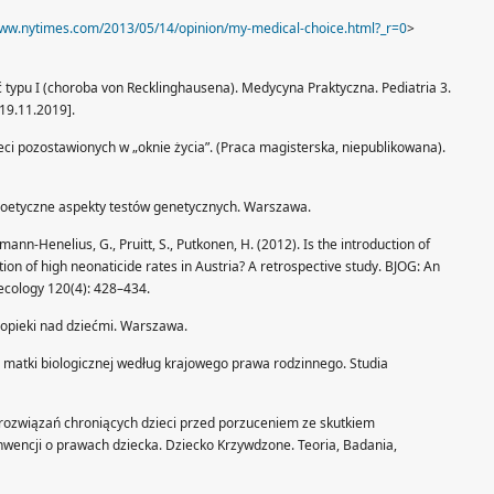
www.nytimes.com/2013/05/14/opinion/my-medical-choice.html?_r=0
>
 typu I (choroba von Recklinghausena). Medycyna Praktyczna. Pediatria 3.
 19.11.2019].
eci pozostawionych w „oknie życia”. (Praca magisterska, niepublikowana).
bioetyczne aspekty testów genetycznych. Warszawa.
izmann-Henelius, G., Pruitt, S., Putkonen, H. (2012). Is the introduction of
on of high neonaticide rates in Austria? A retrospective study. BJOG: An
aecology 120(4): 428–434.
 opieki nad dziećmi. Warszawa.
a matki biologicznej według krajowego prawa rodzinnego. Studia
 rozwiązań chroniących dzieci przed porzuceniem ze skutkiem
nwencji o prawach dziecka. Dziecko Krzywdzone. Teoria, Badania,