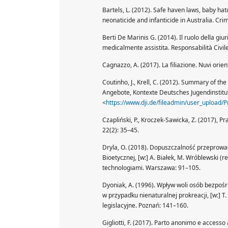
Bartels, L. (2012). Safe haven laws, baby h
neonaticide and infanticide in Australia. Cri
Berti De Marinis G. (2014). Il ruolo della giu
medicalmente assistita. Responsabilità Civil
Cagnazzo, A. (2017). La filiazione. Nuvi orien
Coutinho, J., Krell, C. (2012). Summary of 
Angebote, Kontexte Deutsches Jugendinstitut 
<
https://www.dji.de/fileadmin/user_upload/Pro
Czapliński, P., Kroczek-Sawicka, Z. (2017), 
22(2): 35–45.
Dryla, O. (2018). Dopuszczalność przeprowa
Bioetycznej, [w:] A. Białek, M. Wróblewski 
technologiami. Warszawa: 91–105.
Dyoniak, A. (1996). Wpływ woli osób bezpoś
w przypadku nienaturalnej prokreacji, [w:] 
legislacyjne. Poznań: 141–160.
Gigliotti, F. (2017). Parto anonimo e accesso 