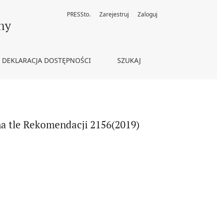
PRESSto.
Zarejestruj
Zaloguj
madzenia Parlamentarnego Rady Europy
ny
DEKLARACJA DOSTĘPNOŚCI
SZUKAJ
a tle Rekomendacji 2156(2019)