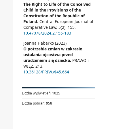
The Right to Life of the Conceived
Child in the Provisions of the
Constitution of the Republic of
Poland.
Central European Journal of
Comparative Law,
5
(2),
155.
10.47078/2024.2.155-183
Joanna Haberko (2023)
O potrzebie zmian w zakresie
ustalania ojcostwa przed
>.
urodzeniem się dziecka.
PRAWO i
WIĘŹ,
213.
10.36128/PRIW.VI45.664
Liczba wyświetleń:
1025
Liczba pobrań:
958