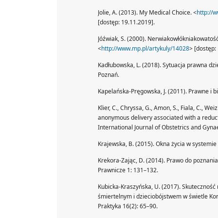
Jolie, A. (2013). My Medical Choice. <
http://
[dostęp: 19.11.2019].
Jóźwiak, S. (2000). Nerwiakowłókniakowatość
<
http://www.mp.pl/artykuly/14028
> [dostęp:
Kadłubowska, L. (2018). Sytuacja prawna dzi
Poznań.
Kapelańska-Pręgowska, J. (2011). Prawne i 
Klier, C., Chryssa, G., Amon, S., Fiala, C., We
anonymous delivery associated with a reducti
International Journal of Obstetrics and Gyn
Krajewska, B. (2015). Okna życia w systemie
Krekora-Zając, D. (2014). Prawo do poznani
Prawnicze 1: 131–132.
Kubicka-Kraszyńska, U. (2017). Skuteczność
śmiertelnym i dzieciobójstwem w świetle Ko
Praktyka 16(2): 65–90.