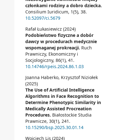
członkami rodziny a dobro dziecka.
Consilium Iuridicum,
1
(5),
38.
10.52097/ci.5679
Rafał Łukasiewicz (2024)
Podobieństwo fizyczne a dobór
dawcy w procedurach medycznie
wspomaganej prokreacji.
Ruch
Prawniczy, Ekonomiczny i
Socjologiczny,
86
(1),
41.
10.14746/rpeis.2024.86.1.03
Joanna Haberko, Krzysztof Niziołek
(2025)
The Use of Artificial Intelligence
Algorithms in Face Recognition to
Determine Phenotypic Similarity in
Medically Assisted Procreation
Procedures.
Białostockie Studia
Prawnicze,
30
(1),
241.
10.15290/bsp.2025.30.01.14
Wojciech Lis (2024)