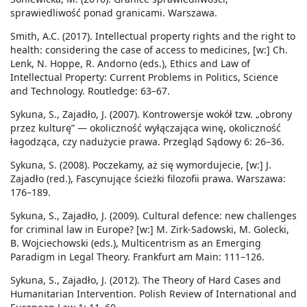
sprawiedliwość ponad granicami. Warszawa.
Smith, A.C. (2017). Intellectual property rights and the right to
health: considering the case of access to medicines, [w:] Ch.
Lenk, N. Hoppe, R. Andorno (eds.), Ethics and Law of
Intellectual Property: Current Problems in Politics, Science
and Technology. Routledge: 63–67.
Sykuna, S., Zajadło, J. (2007). Kontrowersje wokół tzw. „obrony
przez kulturę” — okoliczność wyłączająca winę, okoliczność
łagodząca, czy nadużycie prawa. Przegląd Sądowy 6: 26–36.
Sykuna, S. (2008). Poczekamy, aż się wymordujecie, [w:] J.
Zajadło (red.), Fascynujące ścieżki filozofii prawa. Warszawa:
176–189.
Sykuna, S., Zajadło, J. (2009). Cultural defence: new challenges
for criminal law in Europe? [w:] M. Zirk-Sadowski, M. Golecki,
B. Wojciechowski (eds.), Multicentrism as an Emerging
Paradigm in Legal Theory. Frankfurt am Main: 111–126.
Sykuna, S., Zajadło, J. (2012). The Theory of Hard Cases and
Humanitarian Intervention. Polish Review of International and