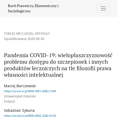
Pandemia COVID-19: wielopłaszczyznowość problemu dostępu do sz
Ruch Prawniczy, Ekonomiczny i
Socjologiczny
TOM 82 NR 3 (2020)
,
ARTYKUŁY
Opublikowane 2020-09-30
Pandemia COVID-19: wielopłaszczyznowość
problemu dostępu do szczepionek i innych
produktów leczniczych na tle filozofii prawa
własności intelektualnej
Maciej Barczewski
https://orcid.org/0000-0001-6083-7249
Uniwersytet Gdański
Poland
Sebastian Sykuna
https://orcid.org/0000-0002-2582-612X