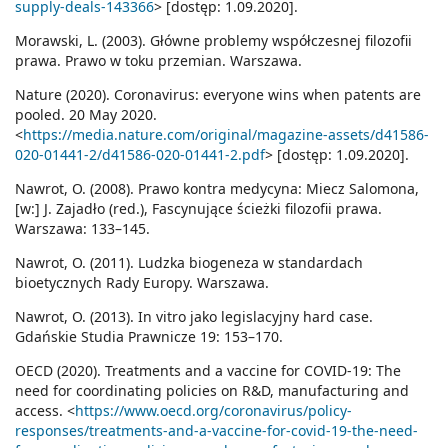
supply-deals-143366
> [dostęp: 1.09.2020].
Morawski, L. (2003). Główne problemy współczesnej filozofii
prawa. Prawo w toku przemian. Warszawa.
Nature (2020). Coronavirus: everyone wins when patents are
pooled. 20 May 2020.
<
https://media.nature.com/original/magazine-assets/d41586-
020-01441-2/d41586-020-01441-2.pdf
> [dostęp: 1.09.2020].
Nawrot, O. (2008). Prawo kontra medycyna: Miecz Salomona,
[w:] J. Zajadło (red.), Fascynujące ścieżki filozofii prawa.
Warszawa: 133–145.
Nawrot, O. (2011). Ludzka biogeneza w standardach
bioetycznych Rady Europy. Warszawa.
Nawrot, O. (2013). In vitro jako legislacyjny hard case.
Gdańskie Studia Prawnicze 19: 153–170.
OECD (2020). Treatments and a vaccine for COVID-19: The
need for coordinating policies on R&D, manufacturing and
access. <
https://www.oecd.org/coronavirus/policy-
responses/treatments-and-a-vaccine-for-covid-19-the-need-