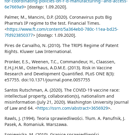
for-coordinating-policies-on-r-d-manufacturing--and-access-
6e7669a9
> [dostęp: 1.09.2020].
Palmer, M., Mancini, D.P. (2020). Coronavirus puts Big
Pharma’s IP regime to the test. Financial Times.
<
https://www.ft.com/content/5a364eb0-780c-11ea-bd25-
7fd923850377
> [dostęp: 1.09.2020].
Pires de Carvalho, N. (2010). The TRIPS Regime of Patent
Rights. Kluwer Law International.
Pronker, E.S., Weenen, T.C., Commandeur, H., Claassen,
E.H.J.H.M., Osterhaus, A.D.M.E. (2013). Risk in Vaccine
Research and Development Quantified. PLoS ONE 8(3):
e57755. doi:10.1371/journal.pone.0057755
Santos Rutschman, A. (2020). The COVID-19 vaccine race:
intellectual property, collaboration(s), nationalism and
misinformation (July 21, 2020). Washington University Journal
of Law and 64. <
https://ssrn.com/abstract=3656929
>.
Rawls, J. (1994). Teoria sprawiedliwości. Tłum. A. Panufnik, J.
Pasek, A. Romaniuk. Warszawa.
Soniewicka, M. (2010). Granice sprawiedliwości,