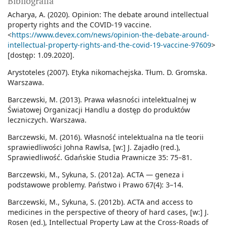
Bibliografia
Acharya, A. (2020). Opinion: The debate around intellectual
property rights and the COVID-19 vaccine.
<
https://www.devex.com/news/opinion-the-debate-around-
intellectual-property-rights-and-the-covid-19-vaccine-97609
>
[dostęp: 1.09.2020].
Arystoteles (2007). Etyka nikomachejska. Tłum. D. Gromska.
Warszawa.
Barczewski, M. (2013). Prawa własności intelektualnej w
Światowej Organizacji Handlu a dostęp do produktów
leczniczych. Warszawa.
Barczewski, M. (2016). Własność intelektualna na tle teorii
sprawiedliwości Johna Rawlsa, [w:] J. Zajadło (red.),
Sprawiedliwość. Gdańskie Studia Prawnicze 35: 75–81.
Barczewski, M., Sykuna, S. (2012a). ACTA — geneza i
podstawowe problemy. Państwo i Prawo 67(4): 3–14.
Barczewski, M., Sykuna, S. (2012b). ACTA and access to
medicines in the perspective of theory of hard cases, [w:] J.
Rosen (ed.), Intellectual Property Law at the Cross-Roads of