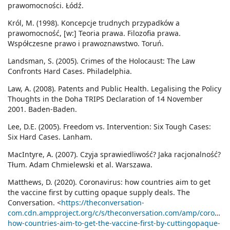
prawomocności. Łódź.
Król, M. (1998). Koncepcje trudnych przypadków a
prawomocność, [w:] Teoria prawa. Filozofia prawa.
Współczesne prawo i prawoznawstwo. Toruń.
Landsman, S. (2005). Crimes of the Holocaust: The Law
Confronts Hard Cases. Philadelphia.
Law, A. (2008). Patents and Public Health. Legalising the Policy
Thoughts in the Doha TRIPS Declaration of 14 November
2001. Baden-Baden.
Lee, D.E. (2005). Freedom vs. Intervention: Six Tough Cases:
Six Hard Cases. Lanham.
MacIntyre, A. (2007). Czyja sprawiedliwość? Jaka racjonalność?
Tłum. Adam Chmielewski et al. Warszawa.
Matthews, D. (2020). Coronavirus: how countries aim to get
the vaccine first by cutting opaque supply deals. The
Conversation. <
https://theconversation-
com.cdn.ampproject.org/c/s/theconversation.com/amp/coronavi
how-countries-aim-to-get-the-vaccine-first-by-cuttingopaque-