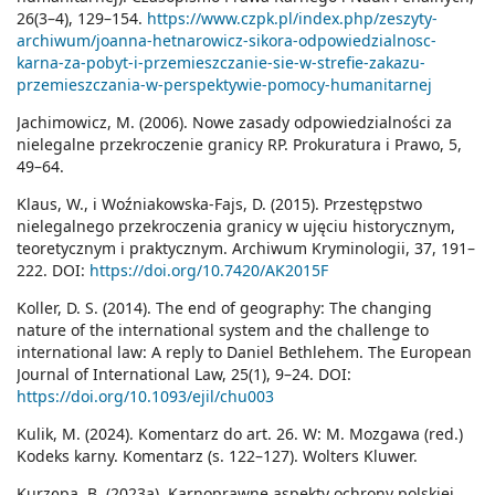
26(3–4), 129–154.
https://www.czpk.pl/index.php/zeszyty-
archiwum/joanna-hetnarowicz-sikora-odpowiedzialnosc-
karna-za-pobyt-i-przemieszczanie-sie-w-strefie-zakazu-
przemieszczania-w-perspektywie-pomocy-humanitarnej
Jachimowicz, M. (2006). Nowe zasady odpowiedzialności za
nielegalne przekroczenie granicy RP. Prokuratura i Prawo, 5,
49–64.
Klaus, W., i Woźniakowska-Fajs, D. (2015). Przestępstwo
nielegalnego przekroczenia granicy w ujęciu historycznym,
teoretycznym i praktycznym. Archiwum Kryminologii, 37, 191–
222. DOI:
https://doi.org/10.7420/AK2015F
Koller, D. S. (2014). The end of geography: The changing
nature of the international system and the challenge to
international law: A reply to Daniel Bethlehem. The European
Journal of International Law, 25(1), 9–24. DOI:
https://doi.org/10.1093/ejil/chu003
Kulik, M. (2024). Komentarz do art. 26. W: M. Mozgawa (red.)
Kodeks karny. Komentarz (s. 122–127). Wolters Kluwer.
Kurzępa, B. (2023a). Karnoprawne aspekty ochrony polskiej