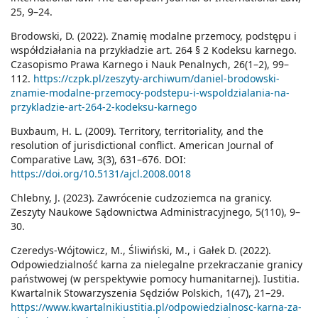
25, 9–24.
Brodowski, D. (2022). Znamię modalne przemocy, podstępu i
współdziałania na przykładzie art. 264 § 2 Kodeksu karnego.
Czasopismo Prawa Karnego i Nauk Penalnych, 26(1–2), 99–
112.
https://czpk.pl/zeszyty-archiwum/daniel-brodowski-
znamie-modalne-przemocy-podstepu-i-wspoldzialania-na-
przykladzie-art-264-2-kodeksu-karnego
Buxbaum, H. L. (2009). Territory, territoriality, and the
resolution of jurisdictional conflict. American Journal of
Comparative Law, 3(3), 631–676. DOI:
https://doi.org/10.5131/ajcl.2008.0018
Chlebny, J. (2023). Zawrócenie cudzoziemca na granicy.
Zeszyty Naukowe Sądownictwa Administracyjnego, 5(110), 9–
30.
Czeredys-Wójtowicz, M., Śliwiński, M., i Gałek D. (2022).
Odpowiedzialność karna za nielegalne przekraczanie granicy
państwowej (w perspektywie pomocy humanitarnej). Iustitia.
Kwartalnik Stowarzyszenia Sędziów Polskich, 1(47), 21–29.
https://www.kwartalnikiustitia.pl/odpowiedzialnosc-karna-za-