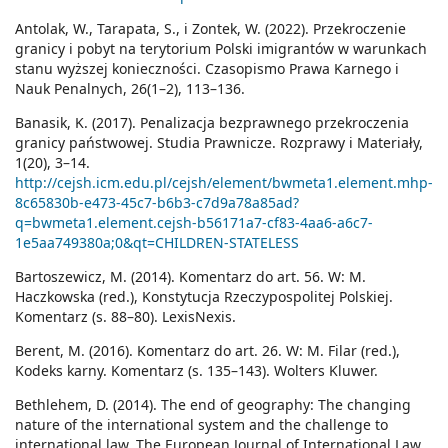
Antolak, W., Tarapata, S., i Zontek, W. (2022). Przekroczenie
granicy i pobyt na terytorium Polski imigrantów w warunkach
stanu wyższej konieczności. Czasopismo Prawa Karnego i
Nauk Penalnych, 26(1–2), 113–136.
Banasik, K. (2017). Penalizacja bezprawnego przekroczenia
granicy państwowej. Studia Prawnicze. Rozprawy i Materiały,
1(20), 3–14.
http://cejsh.icm.edu.pl/cejsh/element/bwmeta1.element.mhp-
8c65830b-e473-45c7-b6b3-c7d9a78a85ad?
q=bwmeta1.element.cejsh-b56171a7-cf83-4aa6-a6c7-
1e5aa749380a;0&qt=CHILDREN-STATELESS
Bartoszewicz, M. (2014). Komentarz do art. 56. W: M.
Haczkowska (red.), Konstytucja Rzeczypospolitej Polskiej.
Komentarz (s. 88–80). LexisNexis.
Berent, M. (2016). Komentarz do art. 26. W: M. Filar (red.),
Kodeks karny. Komentarz (s. 135–143). Wolters Kluwer.
Bethlehem, D. (2014). The end of geography: The changing
nature of the international system and the challenge to
international law. The European Journal of International Law,