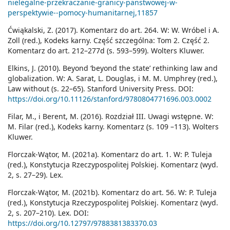
nielegalne-przekraczanie-granicy-panstwowej-w-
perspektywie--pomocy-humanitarnej,11857
Ćwiąkalski, Z. (2017). Komentarz do art. 264. W: W. Wróbel i A.
Zoll (red.), Kodeks karny. Część szczególna: Tom 2. Część 2.
Komentarz do art. 212–277d (s. 593–599). Wolters Kluwer.
Elkins, J. (2010). Beyond ‘beyond the state’ rethinking law and
globalization. W: A. Sarat, L. Douglas, i M. M. Umphrey (red.),
Law without (s. 22–65). Stanford University Press. DOI:
https://doi.org/10.11126/stanford/9780804771696.003.0002
Filar, M., i Berent, M. (2016). Rozdział III. Uwagi wstępne. W:
M. Filar (red.), Kodeks karny. Komentarz (s. 109 –113). Wolters
Kluwer.
Florczak-Wątor, M. (2021a). Komentarz do art. 1. W: P. Tuleja
(red.), Konstytucja Rzeczypospolitej Polskiej. Komentarz (wyd.
2, s. 27–29). Lex.
Florczak-Wątor, M. (2021b). Komentarz do art. 56. W: P. Tuleja
(red.), Konstytucja Rzeczypospolitej Polskiej. Komentarz (wyd.
2, s. 207–210). Lex. DOI:
https://doi.org/10.12797/9788381383370.03