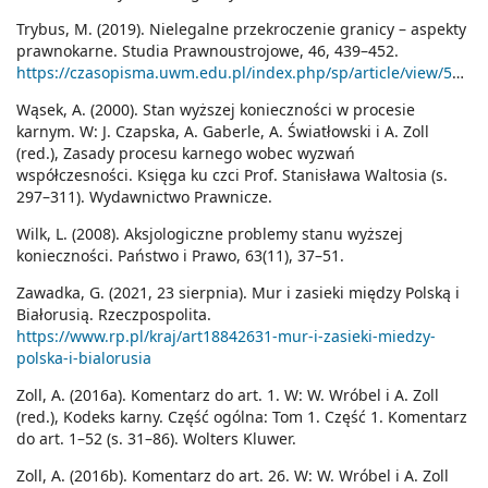
Trybus, M. (2019). Nielegalne przekroczenie granicy – aspekty
prawnokarne. Studia Prawnoustrojowe, 46, 439–452.
https://czasopisma.uwm.edu.pl/index.php/sp/article/view/5356
Wąsek, A. (2000). Stan wyższej konieczności w procesie
karnym. W: J. Czapska, A. Gaberle, A. Światłowski i A. Zoll
(red.), Zasady procesu karnego wobec wyzwań
współczesności. Księga ku czci Prof. Stanisława Waltosia (s.
297–311). Wydawnictwo Prawnicze.
Wilk, L. (2008). Aksjologiczne problemy stanu wyższej
konieczności. Państwo i Prawo, 63(11), 37–51.
Zawadka, G. (2021, 23 sierpnia). Mur i zasieki między Polską i
Białorusią. Rzeczpospolita.
https://www.rp.pl/kraj/art18842631-mur-i-zasieki-miedzy-
polska-i-bialorusia
Zoll, A. (2016a). Komentarz do art. 1. W: W. Wróbel i A. Zoll
(red.), Kodeks karny. Część ogólna: Tom 1. Część 1. Komentarz
do art. 1–52 (s. 31–86). Wolters Kluwer.
Zoll, A. (2016b). Komentarz do art. 26. W: W. Wróbel i A. Zoll