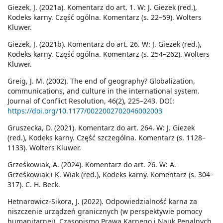
Giezek, J. (2021a). Komentarz do art. 1. W: J. Giezek (red.),
Kodeks karny. Część ogólna. Komentarz (s. 22–59). Wolters
Kluwer.
Giezek, J. (2021b). Komentarz do art. 26. W: J. Giezek (red.),
Kodeks karny. Część ogólna. Komentarz (s. 254–262). Wolters
Kluwer.
Greig, J. M. (2002). The end of geography? Globalization,
communications, and culture in the international system.
Journal of Conflict Resolution, 46(2), 225–243. DOI:
https://doi.org/10.1177/0022002702046002003
Gruszecka, D. (2021). Komentarz do art. 264. W: J. Giezek
(red.), Kodeks karny. Część szczególna. Komentarz (s. 1128–
1133). Wolters Kluwer.
Grześkowiak, A. (2024). Komentarz do art. 26. W: A.
Grześkowiak i K. Wiak (red.), Kodeks karny. Komentarz (s. 304–
317). C. H. Beck.
Hetnarowicz-Sikora, J. (2022). Odpowiedzialność karna za
niszczenie urządzeń granicznych (w perspektywie pomocy
humanitarnej). Czasopismo Prawa Karnego i Nauk Penalnych,