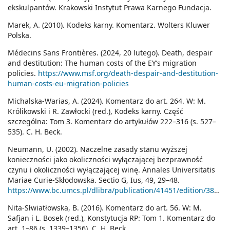
ekskulpantów. Krakowski Instytut Prawa Karnego Fundacja.
Marek, A. (2010). Kodeks karny. Komentarz. Wolters Kluwer
Polska.
Médecins Sans Frontières. (2024, 20 lutego). Death, despair
and destitution: The human costs of the EY’s migration
policies.
https://www.msf.org/death-despair-and-destitution-
human-costs-eu-migration-policies
Michalska-Warias, A. (2024). Komentarz do art. 264. W: M.
Królikowski i R. Zawłocki (red.), Kodeks karny. Część
szczególna: Tom 3. Komentarz do artykułów 222–316 (s. 527–
535). C. H. Beck.
Neumann, U. (2002). Naczelne zasady stanu wyższej
konieczności jako okoliczności wyłączającej bezprawność
czynu i okoliczności wyłączającej winę. Annales Universitatis
Mariae Curie-Skłodowska. Sectio G, Ius, 49, 29–48.
https://www.bc.umcs.pl/dlibra/publication/41451/edition/38064
Nita-Słwiatłowska, B. (2016). Komentarz do art. 56. W: M.
Safjan i L. Bosek (red.), Konstytucja RP: Tom 1. Komentarz do
art. 1–86 (s. 1339–1356). C. H. Beck.