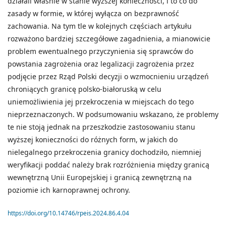
działali właśnie w stanie wyższej konieczności, i to co do
zasady w formie, w której wyłącza on bezprawność
zachowania. Na tym tle w kolejnych częściach artykułu
rozważono bardziej szczegółowe zagadnienia, a mianowicie
problem ewentualnego przyczynienia się sprawców do
powstania zagrożenia oraz legalizacji zagrożenia przez
podjęcie przez Rząd Polski decyzji o wzmocnieniu urządzeń
chroniących granicę polsko-białoruską w celu
uniemożliwienia jej przekroczenia w miejscach do tego
nieprzeznaczonych. W podsumowaniu wskazano, że problemy
te nie stoją jednak na przeszkodzie zastosowaniu stanu
wyższej konieczności do różnych form, w jakich do
nielegalnego przekroczenia granicy dochodziło, niemniej
weryfikacji poddać należy brak rozróżnienia między granicą
wewnętrzną Unii Europejskiej i granicą zewnętrzną na
poziomie ich karnoprawnej ochrony.
https://doi.org/10.14746/rpeis.2024.86.4.04