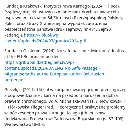
Fundacja Krakowski Instytut Prawa Karnego. (2024, 1 lipca).
Rządowy projekt ustawy o zmianie niektórych ustaw w celu
usprawnienia działań Sił Zbrojnych Rzeczypospolitej Polskiej,
Policji oraz Straży Granicznej na wypadek zagrożenia
bezpieczeństwa państwa (druk sejmowy nr 471, Sejm X
kadencji).
https://kipk.pl/wp-
content/uploads/2024/07/granica2024.pdf
Fundacja Ocalenie. (2024). No safe passage. Migrants’ deaths
at the EU-Belarusian border.
https://gribupalidzetbegliem.lv/wp-
content/uploads/2024/07/ENG_No-Safe-Passage.-
Migrantsdeaths-at-the-European-Union-Belarusian-
border.pdf
Giezek, J. (2011). Udział w zorganizowanej grupie przestępczej
a odpowiedzialność karna na przedpolu naruszenia dobra
prawem chronionego. W: A. Michalska-Warias, I. Nowikowski i
J. Piórkowska-Flieger (red.), Teoretyczne i praktyczne problemy
współczesnego prawa karnego. Księga jubileuszowa
dedykowana Profesorowi Tadeuszowi Bojarskiemu (s. 87–103).
Wydawnictwo UMCS.