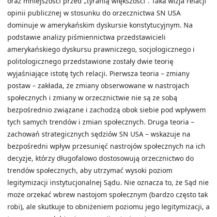
oraz mniejszości przed „tyranią większości”. Taka wizja relacji
opinii publicznej w stosunku do orzecznictwa SN USA
dominuje w amerykańskim dyskursie konstytucyjnym. Na
podstawie analizy piśmiennictwa przedstawicieli
amerykańskiego dyskursu prawniczego, socjologicznego i
politologicznego przedstawione zostały dwie teorię
wyjaśniające istotę tych relacji. Pierwsza teoria – zmiany
postaw – zakłada, że zmiany obserwowane w nastrojach
społecznych i zmiany w orzecznictwie nie są ze sobą
bezpośrednio związane i zachodzą obok siebie pod wpływem
tych samych trendów i zmian społecznych. Druga teoria –
zachowań strategicznych sędziów SN USA – wskazuje na
bezpośredni wpływ przesunięć nastrojów społecznych na ich
decyzje, którzy długofalowo dostosowują orzecznictwo do
trendów społecznych, aby utrzymać wysoki poziom
legitymizacji instytucjonalnej Sądu. Nie oznacza to, że Sąd nie
może orzekać wbrew nastojom społecznym (bardzo często tak
robi), ale skutkuje to obniżeniem poziomu jego legitymizacji, a