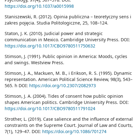
https://doi.org/10.1037/a0015998
Staniszewski, R. (2012). Opinia publiczna – teoretyczny sens i
zakres pojęcia. Studia Politologiczne, 25, 108–124.
Staton, J. K. (2010). Judicial power and strategic
communication in Mexico. Cambridge University Press. DOI:
https://doi.org/10.1017/CBO9780511750632
Stimson, J. (1991). Public opinion in America: Moods, cycles
and swings. Westview Press.
Stimson, J. A., Mackuen, M. B., i Erikson, R. S. (1995). Dynamic
representation. American Political Science Review, 98(3), 543–
565. h DOI:
https://doi.org/10.2307/2082973
Stimson, J. A. (2004). Tides of consent how public opinion
shapes American politics. Cambridge University Press. DOI:
https://doi.org/10.1017/CBO9780511791024
Strother, L. (2019). Case salience and the influence of external
constraints on the Supreme Court. Journal of Law and Courts,
7(1), 129–47. DOI:
https://doi.org/10.1086/701274