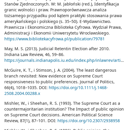
Stanów Zjednoczonych. W: M. Jabłoński (red.), Identyfikacja
granic wolności i praw. Prawnoporównawcza analiza
tożsamego przypadku pod kątem praktyki stosowania prawa
amerykańskiego i polskiego (s. 35–50). E-Wydawnictwo.
Prawnicza i Ekonomiczna Biblioteka Cyfrowa. Wydział Prawa,
Administracji i Ekonomii Uniwersytetu Wrocławskiego.
https://www.bibliotekacyfrowa.pl/publication/79781
May, M. S. (2013). Judicial Retentin Election after 2010.
Indiana Law Review, 46, 59–86.
https://journals.indianapolis.iu.edu/index.php/inlawrev/article/view/18029
McGuire, K. T., i Stimson, J. A. (2004). The least dangerous
branch revisited: New evidence on Supreme Court
responsiveness to public preferences. Journal of Politics,
66(4), 1018–1035. DOI:
https://doi.org/10.1111/j.1468-
2508.2004.00288.x
Mishler, W., i Sheehan, R. S. (1993). The Supreme Court as a
countermajoritarian institution? The Impact of public opinion
on Supreme Court decisions. American Political Science
Review, 87(1), 87–101. DOI:
https://doi.org/10.2307/2938958