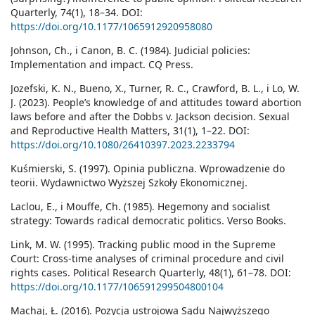
Quarterly, 74(1), 18–34. DOI:
https://doi.org/10.1177/1065912920958080
Johnson, Ch., i Canon, B. C. (1984). Judicial policies:
Implementation and impact. CQ Press.
Jozefski, K. N., Bueno, X., Turner, R. C., Crawford, B. L., i Lo, W.
J. (2023). People’s knowledge of and attitudes toward abortion
laws before and after the Dobbs v. Jackson decision. Sexual
and Reproductive Health Matters, 31(1), 1–22. DOI:
https://doi.org/10.1080/26410397.2023.2233794
Kuśmierski, S. (1997). Opinia publiczna. Wprowadzenie do
teorii. Wydawnictwo Wyższej Szkoły Ekonomicznej.
Laclou, E., i Mouffe, Ch. (1985). Hegemony and socialist
strategy: Towards radical democratic politics. Verso Books.
Link, M. W. (1995). Tracking public mood in the Supreme
Court: Cross-time analyses of criminal procedure and civil
rights cases. Political Research Quarterly, 48(1), 61–78. DOI:
https://doi.org/10.1177/106591299504800104
Machaj, Ł. (2016). Pozycja ustrojowa Sądu Najwyższego