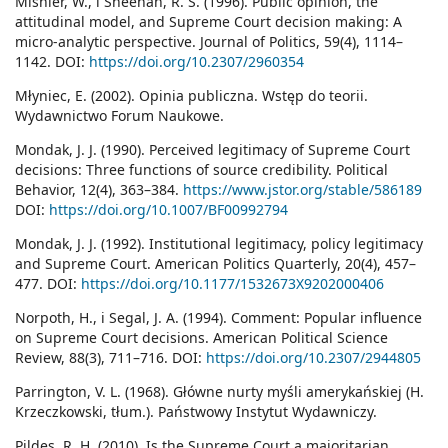
Mishler, W., i Sheehan, R. S. (1996). Public opinion, the
attitudinal model, and Supreme Court decision making: A
micro-analytic perspective. Journal of Politics, 59(4), 1114–
1142. DOI:
https://doi.org/10.2307/2960354
Młyniec, E. (2002). Opinia publiczna. Wstęp do teorii.
Wydawnictwo Forum Naukowe.
Mondak, J. J. (1990). Perceived legitimacy of Supreme Court
decisions: Three functions of source credibility. Political
Behavior, 12(4), 363–384.
https://www.jstor.org/stable/586189
DOI:
https://doi.org/10.1007/BF00992794
Mondak, J. J. (1992). Institutional legitimacy, policy legitimacy
and Supreme Court. American Politics Quarterly, 20(4), 457–
477. DOI:
https://doi.org/10.1177/1532673X9202000406
Norpoth, H., i Segal, J. A. (1994). Comment: Popular influence
on Supreme Court decisions. American Political Science
Review, 88(3), 711–716. DOI:
https://doi.org/10.2307/2944805
Parrington, V. L. (1968). Główne nurty myśli amerykańskiej (H.
Krzeczkowski, tłum.). Państwowy Instytut Wydawniczy.
Pildes, R. H. (2010). Is the Supreme Court a majoritarian