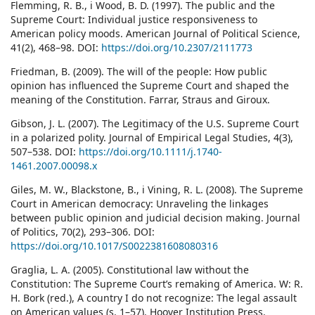
Flemming, R. B., i Wood, B. D. (1997). The public and the
Supreme Court: Individual justice responsiveness to
American policy moods. American Journal of Political Science,
41(2), 468–98. DOI:
https://doi.org/10.2307/2111773
Friedman, B. (2009). The will of the people: How public
opinion has influenced the Supreme Court and shaped the
meaning of the Constitution. Farrar, Straus and Giroux.
Gibson, J. L. (2007). The Legitimacy of the U.S. Supreme Court
in a polarized polity. Journal of Empirical Legal Studies, 4(3),
507–538. DOI:
https://doi.org/10.1111/j.1740-
1461.2007.00098.x
Giles, M. W., Blackstone, B., i Vining, R. L. (2008). The Supreme
Court in American democracy: Unraveling the linkages
between public opinion and judicial decision making. Journal
of Politics, 70(2), 293–306. DOI:
https://doi.org/10.1017/S0022381608080316
Graglia, L. A. (2005). Constitutional law without the
Constitution: The Supreme Court’s remaking of America. W: R.
H. Bork (red.), A country I do not recognize: The legal assault
on American values (s. 1–57). Hoover Institution Press.