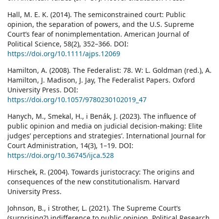
Hall, M. E. K. (2014). The semiconstrained court: Public
opinion, the separation of powers, and the U.S. Supreme
Court’s fear of nonimplementation. American Journal of
Political Science, 58(2), 352–366. DOI:
https://doi.org/10.1111/ajps.12069
Hamilton, A. (2008). The Federalist: 78. W: L. Goldman (red.), A.
Hamilton, J. Madison, J. Jay, The Federalist Papers. Oxford
University Press. DOI:
https://doi.org/10.1057/9780230102019_47
Hanych, M., Smekal, H., i Benák, J. (2023). The influence of
public opinion and media on judicial decision-making: Elite
judges’ perceptions and strategies’. International Journal for
Court Administration, 14(3), 1–19. DOI:
https://doi.org/10.36745/ijca.528
Hirschek, R. (2004). Towards juristocracy: The origins and
consequences of the new constitutionalism. Harvard
University Press.
Johnson, B., i Strother, L. (2021). The Supreme Court’s
(surprising?) indifference to public opinion. Political Research