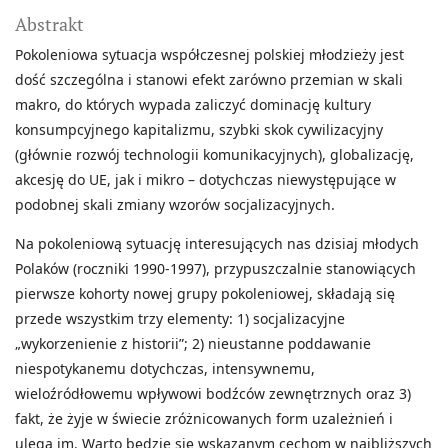
Abstrakt
Pokoleniowa sytuacja współczesnej polskiej młodzieży jest
dość szczególna i stanowi efekt zarówno przemian w skali
makro, do których wypada zaliczyć dominację kultury
konsumpcyjnego kapitalizmu, szybki skok cywilizacyjny
(głównie rozwój technologii komunikacyjnych), globalizację,
akcesję do UE, jak i mikro – dotychczas niewystępujące w
podobnej skali zmiany wzorów socjalizacyjnych.
Na pokoleniową sytuację interesujących nas dzisiaj młodych
Polaków (roczniki 1990-1997), przypuszczalnie stanowiących
pierwsze kohorty nowej grupy pokoleniowej, składają się
przede wszystkim trzy elementy: 1) socjalizacyjne
„wykorzenienie z historii”; 2) nieustanne poddawanie
niespotykanemu dotychczas, intensywnemu,
wieloźródłowemu wpływowi bodźców zewnętrznych oraz 3)
fakt, że żyje w świecie zróżnicowanych form uzależnień i
ulega im. Warto będzie się wskazanym cechom w najbliższych