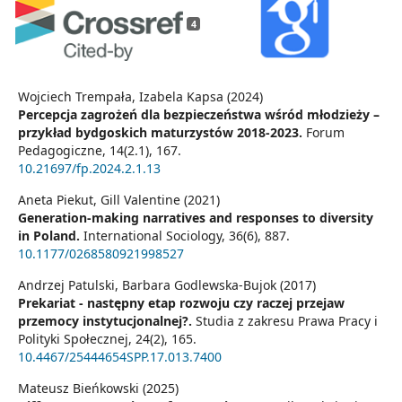
4
Wojciech Trempała, Izabela Kapsa (2024)
Percepcja zagrożeń dla bezpieczeństwa wśród młodzieży –
przykład bydgoskich maturzystów 2018-2023.
Forum
Pedagogiczne,
14
(2.1),
167.
10.21697/fp.2024.2.1.13
Aneta Piekut, Gill Valentine (2021)
Generation-making narratives and responses to diversity
in Poland.
International Sociology,
36
(6),
887.
10.1177/0268580921998527
Andrzej Patulski, Barbara Godlewska-Bujok (2017)
Prekariat - następny etap rozwoju czy raczej przejaw
przemocy instytucjonalnej?.
Studia z zakresu Prawa Pracy i
Polityki Społecznej,
24
(2),
165.
10.4467/25444654SPP.17.013.7400
Mateusz Bieńkowski (2025)