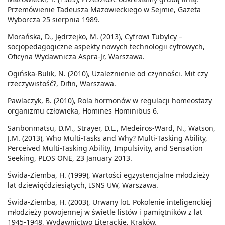
Przemówienie Tadeusza Mazowieckiego w Sejmie, Gazeta
Wyborcza 25 sierpnia 1989.
Morańska, D., Jędrzejko, M. (2013), Cyfrowi Tubylcy –
socjopedagogiczne aspekty nowych technologii cyfrowych,
Oficyna Wydawnicza Aspra-Jr, Warszawa.
Ogińska-Bulik, N. (2010), Uzależnienie od czynności. Mit czy
rzeczywistość?, Difin, Warszawa.
Pawlaczyk, B. (2010), Rola hormonów w regulacji homeostazy
organizmu człowieka, Homines Hominibus 6.
Sanbonmatsu, D.M., Strayer, D.L., Medeiros-Ward, N., Watson,
J.M. (2013), Who Multi-Tasks and Why? Multi-Tasking Ability,
Perceived Multi-Tasking Ability, Impulsivity, and Sensation
Seeking, PLOS ONE, 23 January 2013.
Świda-Ziemba, H. (1999), Wartości egzystencjalne młodzieży
lat dziewięćdziesiątych, ISNS UW, Warszawa.
Świda-Ziemba, H. (2003), Urwany lot. Pokolenie inteligenckiej
młodzieży powojennej w świetle listów i pamiętników z lat
1945-1948, Wydawnictwo Literackie, Kraków.