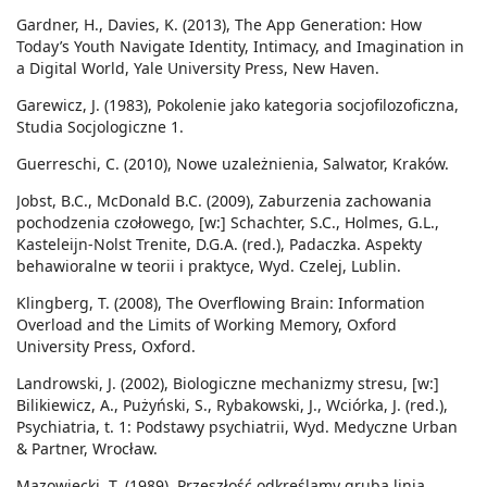
Gardner, H., Davies, K. (2013), The App Generation: How
Today’s Youth Navigate Identity, Intimacy, and Imagination in
a Digital World, Yale University Press, New Haven.
Garewicz, J. (1983), Pokolenie jako kategoria socjofilozoficzna,
Studia Socjologiczne 1.
Guerreschi, C. (2010), Nowe uzależnienia, Salwator, Kraków.
Jobst, B.C., McDonald B.C. (2009), Zaburzenia zachowania
pochodzenia czołowego, [w:] Schachter, S.C., Holmes, G.L.,
Kasteleijn-Nolst Trenite, D.G.A. (red.), Padaczka. Aspekty
behawioralne w teorii i praktyce, Wyd. Czelej, Lublin.
Klingberg, T. (2008), The Overflowing Brain: Information
Overload and the Limits of Working Memory, Oxford
University Press, Oxford.
Landrowski, J. (2002), Biologiczne mechanizmy stresu, [w:]
Bilikiewicz, A., Pużyński, S., Rybakowski, J., Wciórka, J. (red.),
Psychiatria, t. 1: Podstawy psychiatrii, Wyd. Medyczne Urban
& Partner, Wrocław.
Mazowiecki, T. (1989), Przeszłość odkreślamy grubą linią.