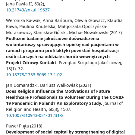
Jana Pawła II,
69
(2),
10.31743/znkul.19637
Weronika Kałwak, Anna Bańbura, Oliwia Głowacz, Klaudia
Kawa, Paulina Knutelska, Małgorzata Opoczyńska-
Morasiewicz, Stanisław Górski, Michał Nowakowski (2017)
Podłużne badanie jakościowe doświadczenia
wolontariuszy sprawujących opiekę nad pacjentami w
ramach programu profilaktyki powikłań hospitalizacji
osób starszych na oddziale chorób wewnętrznych –
Projekt Zdrowy Kontakt.
Przegląd Socjologii Jakościowej,
13
(1),
32.
10.18778/1733-8069.13.1.02
Jan Domaradzki, Dariusz Walkowiak (2021)
Does Religion Influence the Motivations of Future
Healthcare Professionals to Volunteer During the COVID-
19 Pandemic in Poland? An Exploratory Study.
Journal of
Religion and Health,
60
(3),
1507.
10.1007/s10943-021-01231-8
Paweł Pięta (2018)
Development of social capital by strengthening of digital