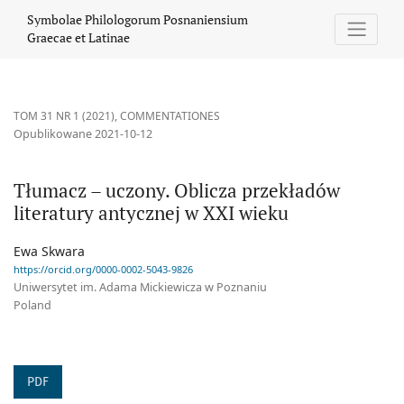
Tłumacz – uczony. Oblicza przekładów literatury antycznej w XXI
Symbolae Philologorum Posnaniensium
Graecae et Latinae
TOM 31 NR 1 (2021)
,
COMMENTATIONES
Opublikowane 2021-10-12
Tłumacz – uczony. Oblicza przekładów
literatury antycznej w XXI wieku
Ewa Skwara
https://orcid.org/0000-0002-5043-9826
Uniwersytet im. Adama Mickiewicza w Poznaniu
Poland
PDF