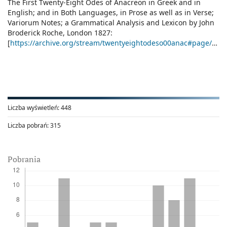
The First Twenty-Eight Odes of Anacreon in Greek and in
English; and in Both Languages, in Prose as well as in Verse;
Variorum Notes; a Grammatical Analysis and Lexicon by John
Broderick Roche, London 1827:
[
https://archive.org/stream/twentyeightodeso00anac#page/6/mode/2up
Liczba wyświetleń:
448
Liczba pobrań:
315
Pobrania