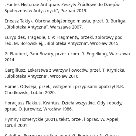
„Fontes Historiae Antiquae. Zeszyty Źródłowe do Dziejów
Społeczeństw Antycznych”, Poznań 2019.
Eneasz Taktyk, Obrona oblężonego miasta, przeł. B. Burliga,
„Biblioteka Antyczna”, Warszawa 2007.
Eurypides, Tragedie, t. V: Fragmenty, przekł. zbiorowy pod
red. M. Borowskiej, „Biblioteka Antyczna”, Wrocław 2015.
G. Flaubert, Pani Bovary, przeł. i kom. R. Engelking, Warszawa
2014.
Gargiliusz, Lekarstwa z warzyw i owoców, przeł. T. Krynicka,
„Biblioteka Antyczna”, Wrocław 2016.
Homer, Odyseja, przeł., wstępem i przypisami opatrzył R.R.
Chodkowski, Lublin 2020.
Horacjusz Flakkus, Kwintus, Dzieła wszystkie. Ody i epody,
oprac. O. Jurewicz, Wrocław 1986.
Hymny Homeryckie (2001), tekst, przeł. i oprac. W. Appel,
Toruń 2001.
Katullus, Poezje wszystkie, przeł. G. Franczak i A. Klęczar,