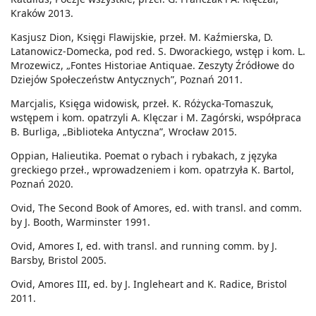
Kraków 2013.
Kasjusz Dion, Księgi Flawijskie, przeł. M. Kaźmierska, D.
Latanowicz-Domecka, pod red. S. Dworackiego, wstęp i kom. L.
Mrozewicz, „Fontes Historiae Antiquae. Zeszyty Źródłowe do
Dziejów Społeczeństw Antycznych”, Poznań 2011.
Marcjalis, Księga widowisk, przeł. K. Różycka-Tomaszuk,
wstępem i kom. opatrzyli A. Klęczar i M. Zagórski, współpraca
B. Burliga, „Biblioteka Antyczna”, Wrocław 2015.
Oppian, Halieutika. Poemat o rybach i rybakach, z języka
greckiego przeł., wprowadzeniem i kom. opatrzyła K. Bartol,
Poznań 2020.
Ovid, The Second Book of Amores, ed. with transl. and comm.
by J. Booth, Warminster 1991.
Ovid, Amores I, ed. with transl. and running comm. by J.
Barsby, Bristol 2005.
Ovid, Amores III, ed. by J. Ingleheart and K. Radice, Bristol
2011.