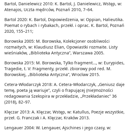
Bartol, Danielewicz 2010: K. Bartol, J. Danielewicz, Wstęp, w:
Atenajos, Uczta mędrców, Poznań 2010, 7–64.
Bartol 2020: K. Bartol, Dopowiedzenia, w: Oppian, Halieutika.
Poemat o rybach i rybakach, przekł. i oprac. K. Bartol, Poznań
2020, 155–211;
Borowska 2005: M. Borowska, Kolekcjoner osobliwości
rozmaitych, w: Klaudiusz Elian, Opowiastki rozmaite. Listy
wieśniaków, „Biblioteka Antyczna”, Warszawa 2005.
Borowska 2015: M. Borowska, Tylko fragment…, w: Eurypides,
Tragedie, t. V: Fragmenty, przekł. zbiorowy pod red. M.
Borowskiej, „Biblioteka Antyczna”, Wrocław 2015.
Cetera-Włodarczyk 2018: A. Cetera-Włodarczyk, „Geniusz daje
temę, poeta ją wariuje”, czyli o frapującej (nie)możności
redagowania Szekspira w przekładzie, „Przekładaniec” 36
(2018), 82–97.
Klęczar 2013: A. Klęczar, Wstęp, w: Katullus, Poezje wszystkie,
przeł. G. Franczak i A. Klęczar, Kraków 2013.
Lengauer 2004: W. Lengauer, Ajschines i jego czasy, w: