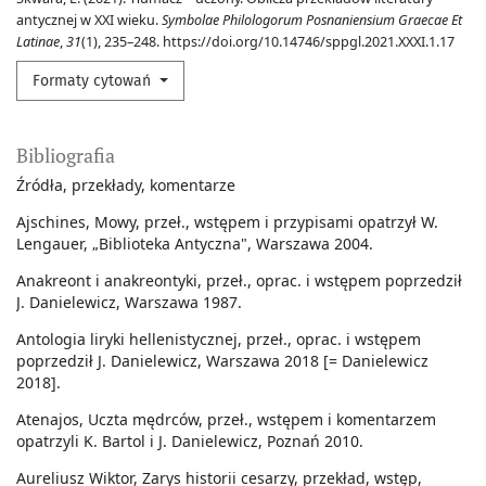
antycznej w XXI wieku.
Symbolae Philologorum Posnaniensium Graecae Et
Latinae
,
31
(1), 235–248. https://doi.org/10.14746/sppgl.2021.XXXI.1.17
Formaty cytowań
Bibliografia
Źródła, przekłady, komentarze
Ajschines, Mowy, przeł., wstępem i przypisami opatrzył W.
Lengauer, „Biblioteka Antyczna", Warszawa 2004.
Anakreont i anakreontyki, przeł., oprac. i wstępem poprzedził
J. Danielewicz, Warszawa 1987.
Antologia liryki hellenistycznej, przeł., oprac. i wstępem
poprzedził J. Danielewicz, Warszawa 2018 [= Danielewicz
2018].
Atenajos, Uczta mędrców, przeł., wstępem i komentarzem
opatrzyli K. Bartol i J. Danielewicz, Poznań 2010.
Aureliusz Wiktor, Zarys historii cesarzy, przekład, wstęp,