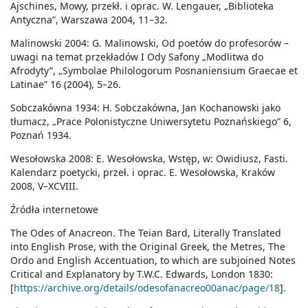
Ajschines, Mowy, przekł. i oprac. W. Lengauer, „Biblioteka
Antyczna”, Warszawa 2004, 11–32.
Malinowski 2004: G. Malinowski, Od poetów do profesorów –
uwagi na temat przekładów I Ody Safony „Modlitwa do
Afrodyty”, „Symbolae Philologorum Posnaniensium Graecae et
Latinae” 16 (2004), 5–26.
Sobczakówna 1934: H. Sobczakówna, Jan Kochanowski jako
tłumacz, „Prace Polonistyczne Uniwersytetu Poznańskiego” 6,
Poznań 1934.
Wesołowska 2008: E. Wesołowska, Wstęp, w: Owidiusz, Fasti.
Kalendarz poetycki, przeł. i oprac. E. Wesołowska, Kraków
2008, V–XCVIII.
Źródła internetowe
The Odes of Anacreon. The Teian Bard, Literally Translated
into English Prose, with the Original Greek, the Metres, The
Ordo and English Accentuation, to which are subjoined Notes
Critical and Explanatory by T.W.C. Edwards, London 1830:
[
https://archive.org/details/odesofanacreo00anac/page/18
].