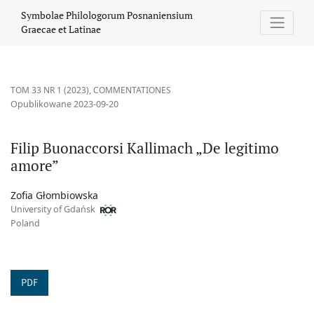
Filip Buonaccorsi Kallimach „De legitimo amore”
Symbolae Philologorum Posnaniensium
Graecae et Latinae
TOM 33 NR 1 (2023)
,
COMMENTATIONES
Opublikowane 2023-09-20
Filip Buonaccorsi Kallimach „De legitimo
amore”
Zofia Głombiowska
University of Gdańsk
Poland
PDF