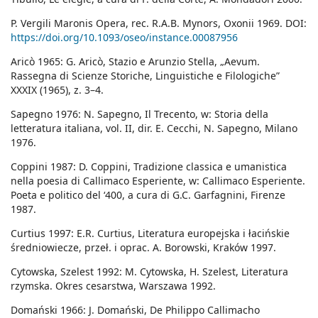
P. Vergili Maronis Opera, rec. R.A.B. Mynors, Oxonii 1969. DOI:
https://doi.org/10.1093/oseo/instance.00087956
Aricò 1965: G. Aricò, Stazio e Arunzio Stella, „Aevum.
Rassegna di Scienze Storiche, Linguistiche e Filologiche”
XXXIX (1965), z. 3–4.
Sapegno 1976: N. Sapegno, Il Trecento, w: Storia della
letteratura italiana, vol. II, dir. E. Cecchi, N. Sapegno, Milano
1976.
Coppini 1987: D. Coppini, Tradizione classica e umanistica
nella poesia di Callimaco Esperiente, w: Callimaco Esperiente.
Poeta e politico del ‘400, a cura di G.C. Garfagnini, Firenze
1987.
Curtius 1997: E.R. Curtius, Literatura europejska i łacińskie
średniowiecze, przeł. i oprac. A. Borowski, Kraków 1997.
Cytowska, Szelest 1992: M. Cytowska, H. Szelest, Literatura
rzymska. Okres cesarstwa, Warszawa 1992.
Domański 1966: J. Domański, De Philippo Callimacho