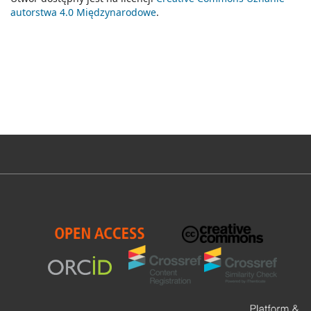
autorstwa 4.0 Międzynarodowe
.