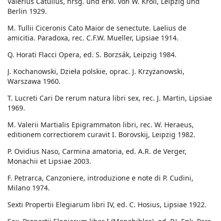
Valerius Catullus, hrsg. und erkl. von W. Kroll, Leipzig und
Berlin 1929.
M. Tullii Ciceronis Cato Maior de senectute. Laelius de
amicitia. Paradoxa, rec. C.F.W. Mueller, Lipsiae 1914.
Q. Horati Flacci Opera, ed. S. Borzsák, Leipzig 1984.
J. Kochanowski, Dzieła polskie, oprac. J. Krzyżanowski,
Warszawa 1960.
T. Lucreti Cari De rerum natura libri sex, rec. J. Martin, Lipsiae
1969.
M. Valerii Martialis Epigrammaton libri, rec. W. Heraeus,
editionem correctiorem curavit I. Borovskij, Leipzig 1982.
P. Ovidius Naso, Carmina amatoria, ed. A.R. de Verger,
Monachii et Lipsiae 2003.
F. Petrarca, Canzoniere, introduzione e note di P. Cudini,
Milano 1974.
Sexti Propertii Elegiarum libri IV, ed. C. Hosius, Lipsiae 1922.