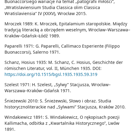
Buonaccorsiego wariacje na temat „patografii miłości”,
„Wratislaviensium Studia Classica olim Classica
Wratislaviensia” IV (XXXV), Wrocław 2015.
Mroczek 1989: K. Mroczek, Epitalamium staropolskie. Między
tradycją literacką a obrzędem weselnym, Wrocław–Warszawa–
Kraków–Gdańsk–Łódź 1989.
Paparelli 1971: G. Paparelli, Callimaco Esperiente (Filippo
Buonaccorsi), Salerno 1971.
Schanz, Hosius 1935: M. Schanz, C. Hosius, Geschichte der
römischen Literatur, vol. II, München 1935. DOI:
https://doi.org/10.1515/bgsl.1935.1935.59.319
Szelest 1971: H. Szelest, „Sylwy” Stacjusza, Wrocław–
Warszawa–Kraków–Gdańsk 1971.
Śnieżewski 2010: S. Śnieżewski, Słowo i obraz. Studia
historycznoliterackie nad „Sylwami” Stacjusza, Kraków 2010.
Windakiewicz 1891: S. Windakiewicz, O rękopisach poezji
Kallimacha, odbitka z „Kwartalnika Historycznego”, Lwów
1891.