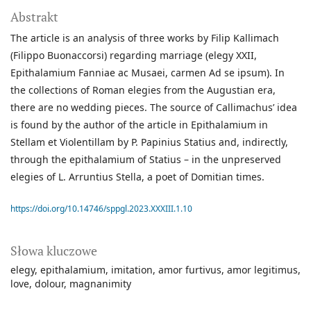
Abstrakt
The article is an analysis of three works by Filip Kallimach
(Filippo Buonaccorsi) regarding marriage (elegy XXII,
Epithalamium Fanniae ac Musaei, carmen Ad se ipsum). In
the collections of Roman elegies from the Augustian era,
there are no wedding pieces. The source of Callimachus’ idea
is found by the author of the article in Epithalamium in
Stellam et Violentillam by P. Papinius Statius and, indirectly,
through the epithalamium of Statius – in the unpreserved
elegies of L. Arruntius Stella, a poet of Domitian times.
https://doi.org/10.14746/sppgl.2023.XXXIII.1.10
Słowa kluczowe
elegy
epithalamium
imitation
amor furtivus
amor legitimus
love
dolour
magnanimity