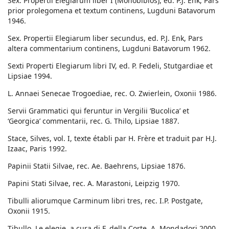
Sex. Propertii Elegiarum liber I (Monobiblos), ed. P.J. Enk, Pars
prior prolegomena et textum continens, Lugduni Batavorum
1946.
Sex. Propertii Elegiarum liber secundus, ed. P.J. Enk, Pars
altera commentarium continens, Lugduni Batavorum 1962.
Sexti Properti Elegiarum libri IV, ed. P. Fedeli, Stutgardiae et
Lipsiae 1994.
L. Annaei Senecae Trogoediae, rec. O. Zwierlein, Oxonii 1986.
Servii Grammatici qui feruntur in Vergilii ‘Bucolica’ et
‘Georgica’ commentarii, rec. G. Thilo, Lipsiae 1887.
Stace, Silves, vol. I, texte établi par H. Frère et traduit par H.J.
Izaac, Paris 1992.
Papinii Statii Silvae, rec. Ae. Baehrens, Lipsiae 1876.
Papini Stati Silvae, rec. A. Marastoni, Leipzig 1970.
Tibulli aliorumque Carminum libri tres, rec. I.P. Postgate,
Oxonii 1915.
Tibullo, Le elegie, a cura di F. della Corte, A. Mondadori 2000.