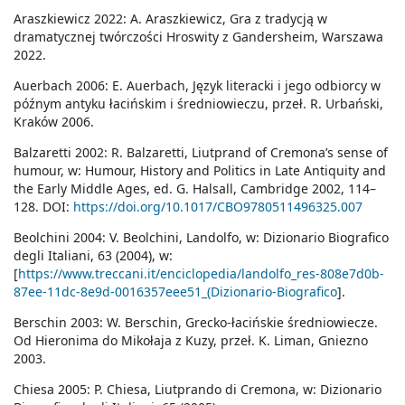
Araszkiewicz 2022: A. Araszkiewicz, Gra z tradycją w
dramatycznej twórczości Hroswity z Gandersheim, Warszawa
2022.
Auerbach 2006: E. Auerbach, Język literacki i jego odbiorcy w
późnym antyku łacińskim i średniowieczu, przeł. R. Urbański,
Kraków 2006.
Balzaretti 2002: R. Balzaretti, Liutprand of Cremona’s sense of
humour, w: Humour, History and Politics in Late Antiquity and
the Early Middle Ages, ed. G. Halsall, Cambridge 2002, 114–
128. DOI:
https://doi.org/10.1017/CBO9780511496325.007
Beolchini 2004: V. Beolchini, Landolfo, w: Dizionario Biografico
degli Italiani, 63 (2004), w:
[
https://www.treccani.it/enciclopedia/landolfo_res-808e7d0b-
87ee-11dc-8e9d-0016357eee51_(Dizionario-Biografico
].
Berschin 2003: W. Berschin, Grecko-łacińskie średniowiecze.
Od Hieronima do Mikołaja z Kuzy, przeł. K. Liman, Gniezno
2003.
Chiesa 2005: P. Chiesa, Liutprando di Cremona, w: Dizionario