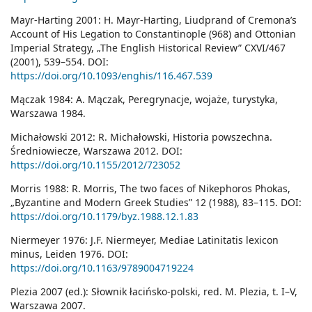
Mayr-Harting 2001: H. Mayr-Harting, Liudprand of Cremona’s
Account of His Legation to Constantinople (968) and Ottonian
Imperial Strategy, „The English Historical Review” CXVI/467
(2001), 539–554. DOI:
https://doi.org/10.1093/enghis/116.467.539
Mączak 1984: A. Mączak, Peregrynacje, wojaże, turystyka,
Warszawa 1984.
Michałowski 2012: R. Michałowski, Historia powszechna.
Średniowiecze, Warszawa 2012. DOI:
https://doi.org/10.1155/2012/723052
Morris 1988: R. Morris, The two faces of Nikephoros Phokas,
„Byzantine and Modern Greek Studies” 12 (1988), 83–115. DOI:
https://doi.org/10.1179/byz.1988.12.1.83
Niermeyer 1976: J.F. Niermeyer, Mediae Latinitatis lexicon
minus, Leiden 1976. DOI:
https://doi.org/10.1163/9789004719224
Plezia 2007 (ed.): Słownik łacińsko-polski, red. M. Plezia, t. I–V,
Warszawa 2007.