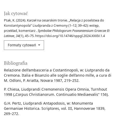
Jak cytować
Ptak, K. (2024). Karzeł na cesarskim tronie. „Relacja z poselstwa do
Konstantynopola” Liudpranda z Cremony (1–12; 39–42): wstęp,
przekład, komentarz .
Symbolae Philologorum Posnaniensium Graecae Et
Latinae
,
34
(1), 45–75. https://doi.org/10.14746/sppgl.2024.XXXIV.1.4
Formaty cytowań
Bibliografia
Relazione dell’ambasceria a Costantinopoli, w: Liutprando da
Cremona. Italia e Bisanzio alle soglie dell’anno mille, a cura di
M. Odloni, P. Ariatta, Novara 1987, 219–252.
P. Chiesa, Liudprandi Cremonensis Opera Omnia, Turnhout
1998 („Corpus Christianorum. Continuatio Mediaevalis” 156).
G.H. Pertz, Liudprandi Antapodosis, w: Monumenta
Germaniae Historica. Scriptores, vol. III, Hannoverae 1839,
269–272.