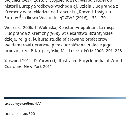
Wojciechowski 2016: L. Wojciechowski, Wśród źródeł do
historii Europy Środkowo-Wschodniej. Dzieła Liudpranda z
Kremony w przekładzie na francuski, „Rocznik Instytutu
Europy Środkowo-Wschodniej” XIV/2 (2016), 155–170.
Wolińska 2006: T. Wolińska, Konstantynopolitańska misja
Liudpranda z Kremony (968), w: Cesarstwo Bizantyńskie:
dzieje, religia, kultura: studia ofiarowane profesorowi
Waldemarowi Ceranowi przez uczniów na 70-lecie Jego
urodzin, red. P. Krupczyński, M.J. Leszka, Łódź 2006, 201–223.
Yarwood 2011: D. Yarwood, Illustrated Encyclopedia of World
Costume, New York 2011.
Liczba wyświetleń:
477
Liczba pobrań:
300