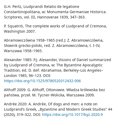
G.H. Pertz, Liudprandi Relatio de legatione
Constantinopolitana, w: Monumenta Germaniae Historica.
Scriptores, vol. III, Hannoverae 1839, 347–363.
P. Squatriti, The complete works of Liudprand of Cremona,
Washington 2007.
Abramowiczówna 1958–1965 (red.): Z. Abramowiczówna,
Słownik grecko-polski, red. Z. Abramowiczówna, t. I–IV,
Warszawa 1958–1965.
Alexander 1985: P.J. Alexander, Visions of Daniel summarized
by Liudprand of Cremona, w: The Byzantine Apocalyptic
Tradition, ed. D. deF. Abrahamse, Berkeley–Los Angeles–
London 1985, 96–123. DOI:
https://doi.org/10.1525/9780520312432-006
Althoff 2009: G. Althoff, Ottonowie. Władza królewska bez
państwa, przeł. M. Tycner-Wolicka, Warszawa 2009.
Andrée 2020: A. Andrée, Of dogs and men: a note on
Liudprand’s Greek, „Byzantine and Modern Greek Studies” 44
(2020), 319–322. DOI:
https://doi.org/10.1017/byz.2020.9