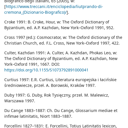
Biografico degli Italiani, 65 (2005), w:
[
https://www.treccani.it/enciclopedia/liutprando-di-
cremona_(Dizionario-Biografico)/
].
Croke 1991: B. Croke, Hour, w: The Oxford Dictionary of
Byzantium, ed. A.P. Kazhdan, New York–Oxford 1991, 952.
Cross 1997 (ed.): Cosmocrator, w: The Oxford dictionary of the
Christian Church, ed. F.L. Cross, New York–Oxford 1997, 422.
Culter, Kazhdan 1991: A. Culter, A. Kazhdan, Phokas Leo, w:
The Oxford Dictionary of Byzantium, ed. A.P. Kazhdan, New
York–Oxford 1991, 1667. DOI:
https://doi.org/10.1155/S1073792891000041
Curtius 1997: E.R. Curtius, Literatura europejska i łacińskie
średniowiecze, przeł. A. Borowski, Kraków 1997.
Duby 1997: G. Duby, Rok Tysięczny, przeł. M. Malewicz,
Warszawa 1997.
Du Cange 1883–1887: Ch. Du Cange, Glossarium mediae et
infimae latinitatis, Niort 1883–1887.
Forcellini 1827–1831: E. Forcellini, Totius Latinitatis lexicon,