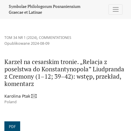
Karzeł na cesarskim tronie. „Relacja z poselstwa do Konstantyn
Symbolae Philologorum Posnaniensium
Graecae et Latinae
TOM 34 NR 1 (2024)
,
COMMENTATIONES
Opublikowane 2024-08-09
Karzeł na cesarskim tronie. „Relacja z
poselstwa do Konstantynopola” Liudpranda
z Cremony (1–12; 39–42): wstęp, przekład,
komentarz
Karolina Ptak
Poland
PDF