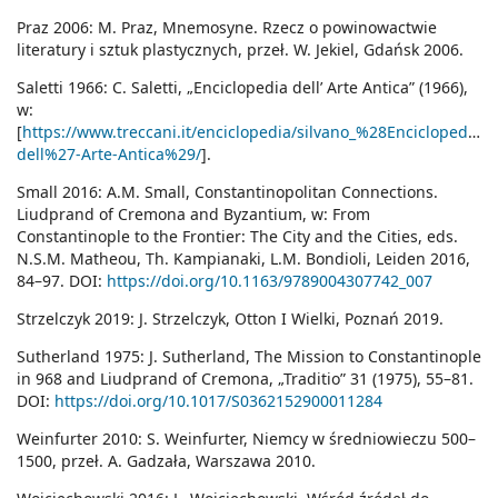
Praz 2006: M. Praz, Mnemosyne. Rzecz o powinowactwie
literatury i sztuk plastycznych, przeł. W. Jekiel, Gdańsk 2006.
Saletti 1966: C. Saletti, „Enciclopedia dell’ Arte Antica” (1966),
w:
[
https://www.treccani.it/enciclopedia/silvano_%28Enciclopedia-
dell%27-Arte-Antica%29/
].
Small 2016: A.M. Small, Constantinopolitan Connections.
Liudprand of Cremona and Byzantium, w: From
Constantinople to the Frontier: The City and the Cities, eds.
N.S.M. Matheou, Th. Kampianaki, L.M. Bondioli, Leiden 2016,
84–97. DOI:
https://doi.org/10.1163/9789004307742_007
Strzelczyk 2019: J. Strzelczyk, Otton I Wielki, Poznań 2019.
Sutherland 1975: J. Sutherland, The Mission to Constantinople
in 968 and Liudprand of Cremona, „Traditio” 31 (1975), 55–81.
DOI:
https://doi.org/10.1017/S0362152900011284
Weinfurter 2010: S. Weinfurter, Niemcy w średniowieczu 500–
1500, przeł. A. Gadzała, Warszawa 2010.