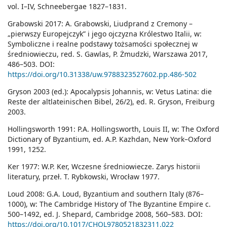
vol. I–IV, Schneebergae 1827–1831.
Grabowski 2017: A. Grabowski, Liudprand z Cremony –
„pierwszy Europejczyk” i jego ojczyzna Królestwo Italii, w:
Symboliczne i realne podstawy tożsamości społecznej w
średniowieczu, red. S. Gawlas, P. Żmudzki, Warszawa 2017,
486–503. DOI:
https://doi.org/10.31338/uw.9788323527602.pp.486-502
Gryson 2003 (ed.): Apocalypsis Johannis, w: Vetus Latina: die
Reste der altlateinischen Bibel, 26/2), ed. R. Gryson, Freiburg
2003.
Hollingsworth 1991: P.A. Hollingsworth, Louis II, w: The Oxford
Dictionary of Byzantium, ed. A.P. Kazhdan, New York–Oxford
1991, 1252.
Ker 1977: W.P. Ker, Wczesne średniowiecze. Zarys historii
literatury, przeł. T. Rybkowski, Wrocław 1977.
Loud 2008: G.A. Loud, Byzantium and southern Italy (876–
1000), w: The Cambridge History of The Byzantine Empire c.
500–1492, ed. J. Shepard, Cambridge 2008, 560–583. DOI:
https://doi.org/10.1017/CHOL9780521832311.022