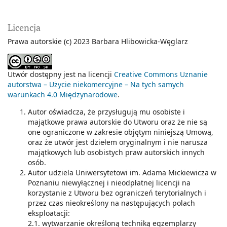
Licencja
Prawa autorskie (c) 2023 Barbara Hlibowicka-Węglarz
Utwór dostępny jest na licencji
Creative Commons Uznanie
autorstwa – Użycie niekomercyjne – Na tych samych
warunkach 4.0 Międzynarodowe
.
Autor oświadcza, że przysługują mu osobiste i
majątkowe prawa autorskie do Utworu oraz że nie są
one ograniczone w zakresie objętym niniejszą Umową,
oraz że utwór jest dziełem oryginalnym i nie narusza
majątkowych lub osobistych praw autorskich innych
osób.
Autor udziela Uniwersytetowi im. Adama Mickiewicza w
Poznaniu niewyłącznej i nieodpłatnej licencji na
korzystanie z Utworu bez ograniczeń terytorialnych i
przez czas nieokreślony na następujących polach
eksploatacji:
2.1. wytwarzanie określoną techniką egzemplarzy