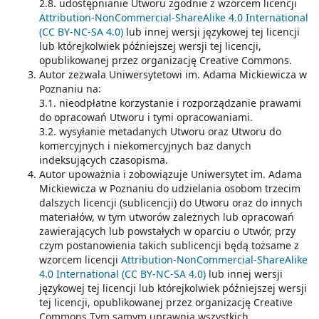
2.8. udostępnianie Utworu zgodnie z wzorcem licencji
Attribution-NonCommercial-ShareAlike 4.0 International
(CC BY-NC-SA 4.0)
lub innej wersji językowej tej licencji
lub którejkolwiek późniejszej wersji tej licencji,
opublikowanej przez organizację Creative Commons.
Autor zezwala Uniwersytetowi im. Adama Mickiewicza w
Poznaniu na:
3.1. nieodpłatne korzystanie i rozporządzanie prawami
do opracowań Utworu i tymi opracowaniami.
3.2. wysyłanie metadanych Utworu oraz Utworu do
komercyjnych i niekomercyjnych baz danych
indeksujących czasopisma.
Autor upoważnia i zobowiązuje Uniwersytet im. Adama
Mickiewicza w Poznaniu do udzielania osobom trzecim
dalszych licencji (sublicencji) do Utworu oraz do innych
materiałów, w tym utworów zależnych lub opracowań
zawierających lub powstałych w oparciu o Utwór, przy
czym postanowienia takich sublicencji będą tożsame z
wzorcem licencji
Attribution-NonCommercial-ShareAlike
4.0 International (CC BY-NC-SA 4.0)
lub innej wersji
językowej tej licencji lub którejkolwiek późniejszej wersji
tej licencji, opublikowanej przez organizację Creative
Commons Tym samym uprawnia wszystkich