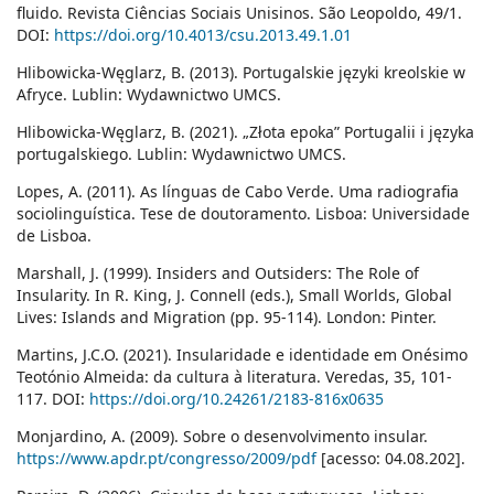
fluido. Revista Ciências Sociais Unisinos. São Leopoldo, 49/1.
DOI:
https://doi.org/10.4013/csu.2013.49.1.01
Hlibowicka-Węglarz, B. (2013). Portugalskie języki kreolskie w
Afryce. Lublin: Wydawnictwo UMCS.
Hlibowicka-Węglarz, B. (2021). „Złota epoka” Portugalii i języka
portugalskiego. Lublin: Wydawnictwo UMCS.
Lopes, A. (2011). As línguas de Cabo Verde. Uma radiografia
sociolinguística. Tese de doutoramento. Lisboa: Universidade
de Lisboa.
Marshall, J. (1999). Insiders and Outsiders: The Role of
Insularity. In R. King, J. Connell (eds.), Small Worlds, Global
Lives: Islands and Migration (pp. 95-114). London: Pinter.
Martins, J.C.O. (2021). Insularidade e identidade em Onésimo
Teotónio Almeida: da cultura à literatura. Veredas, 35, 101-
117. DOI:
https://doi.org/10.24261/2183-816x0635
Monjardino, A. (2009). Sobre o desenvolvimento insular.
https://www.apdr.pt/congresso/2009/pdf
[acesso: 04.08.202].