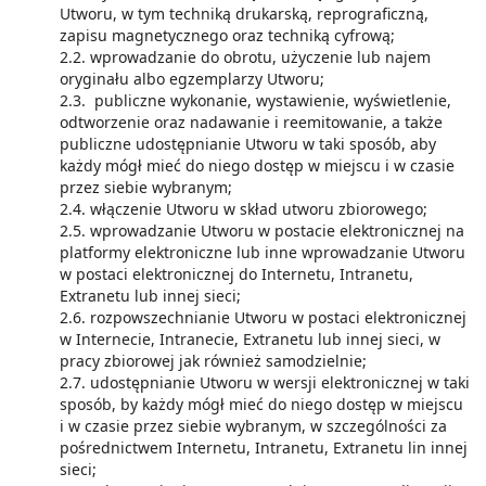
Utworu, w tym techniką drukarską, reprograficzną,
zapisu magnetycznego oraz techniką cyfrową;
2.2. wprowadzanie do obrotu, użyczenie lub najem
oryginału albo egzemplarzy Utworu;
2.3. publiczne wykonanie, wystawienie, wyświetlenie,
odtworzenie oraz nadawanie i reemitowanie, a także
publiczne udostępnianie Utworu w taki sposób, aby
każdy mógł mieć do niego dostęp w miejscu i w czasie
przez siebie wybranym;
2.4. włączenie Utworu w skład utworu zbiorowego;
2.5. wprowadzanie Utworu w postacie elektronicznej na
platformy elektroniczne lub inne wprowadzanie Utworu
w postaci elektronicznej do Internetu, Intranetu,
Extranetu lub innej sieci;
2.6. rozpowszechnianie Utworu w postaci elektronicznej
w Internecie, Intranecie, Extranetu lub innej sieci, w
pracy zbiorowej jak również samodzielnie;
2.7. udostępnianie Utworu w wersji elektronicznej w taki
sposób, by każdy mógł mieć do niego dostęp w miejscu
i w czasie przez siebie wybranym, w szczególności za
pośrednictwem Internetu, Intranetu, Extranetu lin innej
sieci;