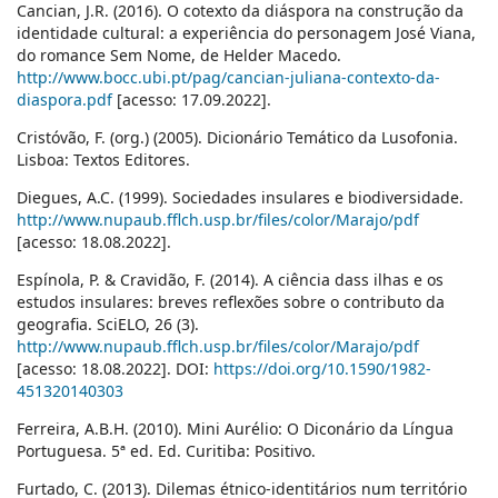
Cancian, J.R. (2016). O cotexto da diáspora na construção da
identidade cultural: a experiência do personagem José Viana,
do romance Sem Nome, de Helder Macedo.
http://www.bocc.ubi.pt/pag/cancian-juliana-contexto-da-
diaspora.pdf
[acesso: 17.09.2022].
Cristóvão, F. (org.) (2005). Dicionário Temático da Lusofonia.
Lisboa: Textos Editores.
Diegues, A.C. (1999). Sociedades insulares e biodiversidade.
http://www.nupaub.fflch.usp.br/files/color/Marajo/pdf
[acesso: 18.08.2022].
Espínola, P. & Cravidão, F. (2014). A ciência dass ilhas e os
estudos insulares: breves reflexões sobre o contributo da
geografia. SciELO, 26 (3).
http://www.nupaub.fflch.usp.br/files/color/Marajo/pdf
[acesso: 18.08.2022]. DOI:
https://doi.org/10.1590/1982-
451320140303
Ferreira, A.B.H. (2010). Mini Aurélio: O Diconário da Língua
Portuguesa. 5ª ed. Ed. Curitiba: Positivo.
Furtado, C. (2013). Dilemas étnico-identitários num território