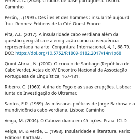
Pereira, D. (2006). Crioulos de base portuguesa. Lisboa:
Caminho.
Perón, J. (1993). Des îles et des hommes : insularité aujourd
´hui. Rennes: Éditions de la Cité-Ouest France.
Pita, A.L. (2017). A insularidade cabo verdiana além da
questão geográfica e a emigração como consequência
representada na arte. Conjuntura Internacional, 4, 1, 68-79.
DOI:
https://doi.org/10.5752/P.1809-6182.2017v14n1p68
Quint-Abrial, N. (2000). O crioulo de Santiago (República de
Cabo Verde). Actas do XV Encontro Nacional da Associação
Portuguesa de Linguística, 167-181.
Ribeiro, O. (1960). A ilha do Fogo e as suas erupções. Lisboa:
Junta de Investigação do Ultramar.
Santos, E.R. (1989). As máscaras poéticas de Jorge Barbosa e a
mundividência cabo-verdiana. Lisboa: Caminho.
Veiga, M. (2004). O Caboverdiano em 45 lições. Praia: ICLD.
Veiga, M. & Verde, C. (1998). Insularidade e literatura. Paris:
Editions Karthala.