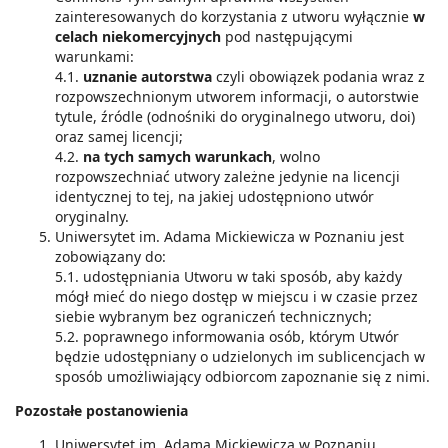
zainteresowanych do korzystania z utworu wyłącznie
w
celach niekomercyjnych
pod następującymi
warunkami:
4.1.
uznanie autorstwa
czyli obowiązek podania wraz z
rozpowszechnionym utworem informacji, o autorstwie
tytule, źródle (odnośniki do oryginalnego utworu, doi)
oraz samej licencji;
4.2.
na tych samych warunkach
, wolno
rozpowszechniać utwory zależne jedynie na licencji
identycznej to tej, na jakiej udostępniono utwór
oryginalny.
Uniwersytet im. Adama Mickiewicza w Poznaniu jest
zobowiązany do:
5.1. udostępniania Utworu w taki sposób, aby każdy
mógł mieć do niego dostęp w miejscu i w czasie przez
siebie wybranym bez ograniczeń technicznych;
5.2. poprawnego informowania osób, którym Utwór
będzie udostępniany o udzielonych im sublicencjach w
sposób umożliwiający odbiorcom zapoznanie się z nimi.
Pozostałe postanowienia
Uniwersytet im. Adama Mickiewicza w Poznaniu