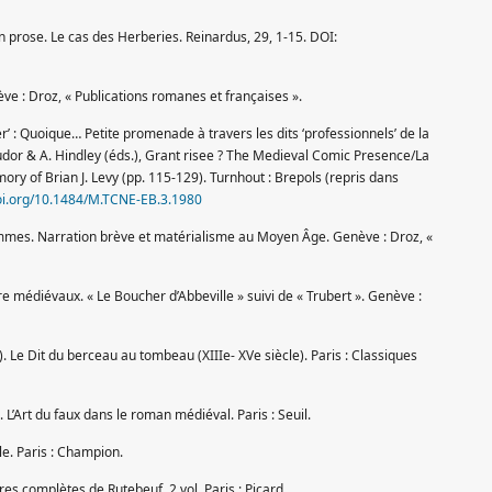
en prose. Le cas des Herberies. Reinardus, 29, 1-15. DOI:
nève : Droz, « Publications romanes et françaises ».
tier’ : Quoique… Petite promenade à travers les dits ‘professionnels’ de la
Tudor & A. Hindley (éds.), Grant risee ? The Medieval Comic Presence/La
y of Brian J. Levy (pp. 115-129). Turnhout : Brepols (repris dans
doi.org/10.1484/M.TCNE-EB.3.1980
hommes. Narration brève et matérialisme au Moyen Âge. Genève : Droz, «
ire médiévaux. « Le Boucher d’Abbeville » suivi de « Trubert ». Genève :
. Le Dit du berceau au tombeau (XIIIe- XVe siècle). Paris : Classiques
 L’Art du faux dans le roman médiéval. Paris : Seuil.
le. Paris : Champion.
vres complètes de Rutebeuf. 2 vol. Paris : Picard.