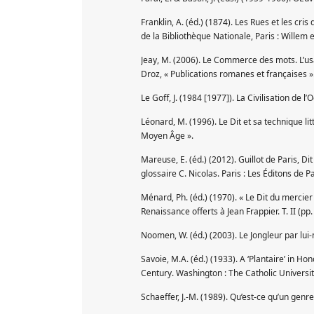
Franklin, A. (éd.) (1874). Les Rues et les cri
de la Bibliothèque Nationale, Paris : Willem et
Jeay, M. (2006). Le Commerce des mots. L’usag
Droz, « Publications romanes et françaises »
Le Goff, J. (1984 [1977]). La Civilisation de l
Léonard, M. (1996). Le Dit et sa technique li
Moyen Âge ».
Mareuse, E. (éd.) (2012). Guillot de Paris, Di
glossaire C. Nicolas. Paris : Les Éditons de Pa
Ménard, Ph. (éd.) (1970). « Le Dit du mercie
Renaissance offerts à Jean Frappier. T. II (pp
Noomen, W. (éd.) (2003). Le Jongleur par lui
Savoie, M.A. (éd.) (1933). A ‘Plantaire’ in H
Century. Washington : The Catholic Universi
Schaeffer, J.-M. (1989). Qu’est-ce qu’un genre l