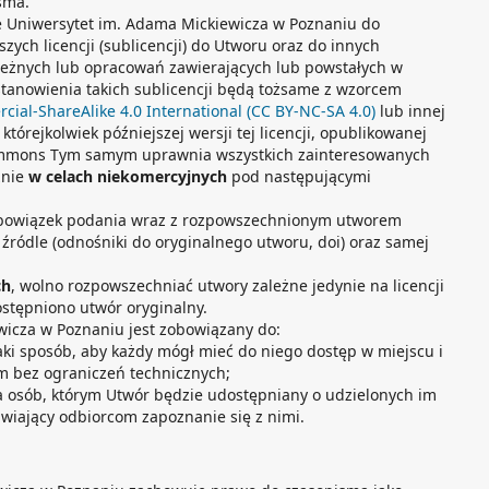
sma.
e Uniwersytet im. Adama Mickiewicza w Poznaniu do
zych licencji (sublicencji) do Utworu oraz do innych
leżnych lub opracowań zawierających lub powstałych w
stanowienia takich sublicencji będą tożsame z wzorcem
ial-ShareAlike 4.0 International (CC BY-NC-SA 4.0)
lub innej
b którejkolwiek późniejszej wersji tej licencji, opublikowanej
Commons Tym samym uprawnia wszystkich zainteresowanych
znie
w celach niekomercyjnych
pod następującymi
obowiązek podania wraz z rozpowszechnionym utworem
, źródle (odnośniki do oryginalnego utworu, doi) oraz samej
ch
, wolno rozpowszechniać utwory zależne jedynie na licencji
dostępniono utwór oryginalny.
wicza w Poznaniu jest zobowiązany do:
aki sposób, aby każdy mógł mieć do niego dostęp w miejscu i
m bez ograniczeń technicznych;
 osób, którym Utwór będzie udostępniany o udzielonych im
wiający odbiorcom zapoznanie się z nimi.