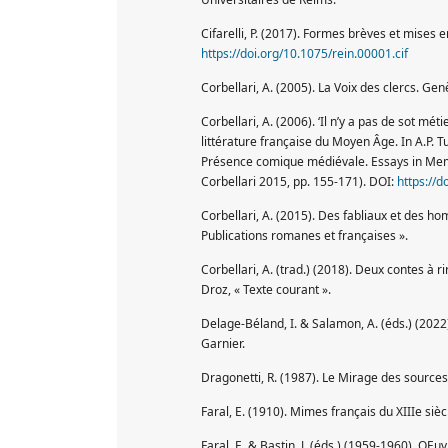
Cifarelli, P. (2017). Formes brèves et mises 
https://doi.org/10.1075/rein.00001.cif
Corbellari, A. (2005). La Voix des clercs. Ge
Corbellari, A. (2006). ‘Il n’y a pas de sot mé
littérature française du Moyen Âge. In A.P. 
Présence comique médiévale. Essays in Memor
Corbellari 2015, pp. 155-171). DOI:
https://
Corbellari, A. (2015). Des fabliaux et des 
Publications romanes et françaises ».
Corbellari, A. (trad.) (2018). Deux contes à r
Droz, « Texte courant ».
Delage-Béland, I. & Salamon, A. (éds.) (2022)
Garnier.
Dragonetti, R. (1987). Le Mirage des sources.
Faral, E. (1910). Mimes français du XIIIe sièc
Faral, E. & Bastin, J. (éds.) (1959-1960). OEu