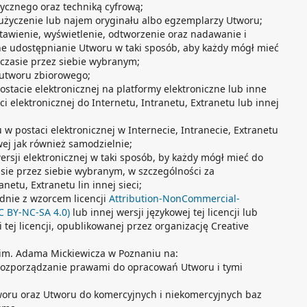
ycznego oraz techniką cyfrową;
użyczenie lub najem oryginału albo egzemplarzy Utworu;
tawienie, wyświetlenie, odtworzenie oraz nadawanie i
ne udostępnianie Utworu w taki sposób, aby każdy mógł mieć
 czasie przez siebie wybranym;
 utworu zbiorowego;
stacie elektronicznej na platformy elektroniczne lub inne
elektronicznej do Internetu, Intranetu, Extranetu lub innej
w postaci elektronicznej w Internecie, Intranecie, Extranetu
wej jak również samodzielnie;
rsji elektronicznej w taki sposób, by każdy mógł mieć do
asie przez siebie wybranym, w szczególności za
etu, Extranetu lin innej sieci;
dnie z wzorcem licencji
Attribution-NonCommercial-
CC BY-NC-SA 4.0)
lub innej wersji językowej tej licencji lub
i tej licencji, opublikowanej przez organizację Creative
 im. Adama Mickiewicza w Poznaniu na:
i rozporządzanie prawami do opracowań Utworu i tymi
woru oraz Utworu do komercyjnych i niekomercyjnych baz