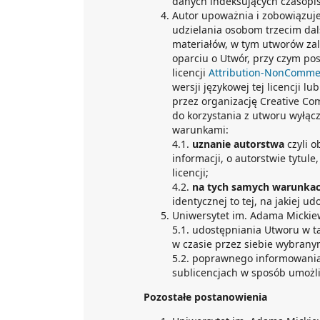
danych indeksujących czasopi
Autor upoważnia i zobowiązuj
udzielania osobom trzecim dals
materiałów, w tym utworów za
oparciu o Utwór, przy czym po
licencji
Attribution-NonCommerc
wersji językowej tej licencji lu
przez organizację Creative 
do korzystania z utworu wyłąc
warunkami:
4.1.
uznanie autorstwa
czyli 
informacji, o autorstwie tytule
licencji;
4.2.
na tych samych warunka
identycznej to tej, na jakiej u
Uniwersytet im. Adama Mickie
5.1. udostępniania Utworu w t
w czasie przez siebie wybrany
5.2. poprawnego informowania
sublicencjach w sposób umożli
Pozostałe postanowienia