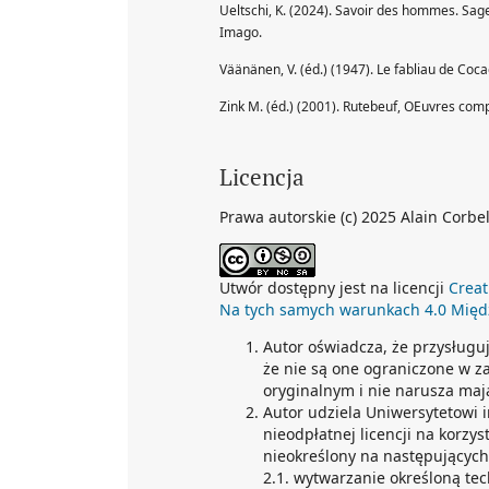
Ueltschi, K. (2024). Savoir des hommes. Sag
Imago.
Väänänen, V. (éd.) (1947). Le fabliau de Coca
Zink M. (éd.) (2001). Rutebeuf, OEuvres compl
Licencja
Prawa autorskie (c) 2025 Alain Corbel
Utwór dostępny jest na licencji
Creat
Na tych samych warunkach 4.0 Mię
Autor oświadcza, że przysługu
że nie są one ograniczone w z
oryginalnym i nie narusza maj
Autor udziela Uniwersytetowi 
nieodpłatnej licencji na korzys
nieokreślony na następujących 
2.1. wytwarzanie określoną te