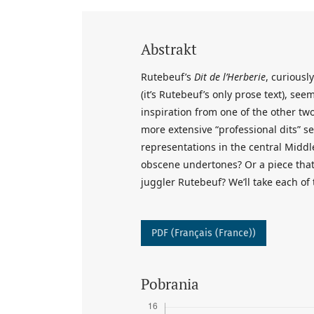
Abstrakt
Rutebeuf’s
Dit de l’Herberie
, curiousl
(it’s Rutebeuf’s only prose text), s
inspiration from one of the other two
more extensive “professional dits” s
representations in the central Middle
obscene undertones? Or a piece that 
juggler Rutebeuf? We’ll take each of 
PDF (Français (France))
Pobrania