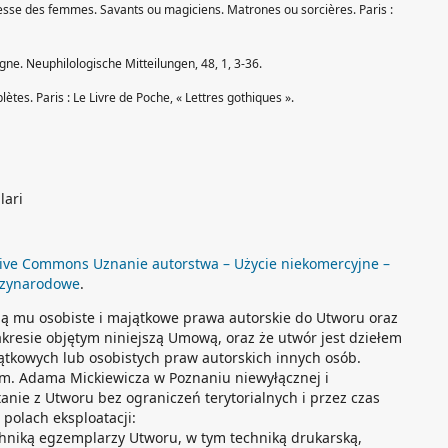
esse des femmes. Savants ou magiciens. Matrones ou sorcières. Paris :
gne. Neuphilologische Mitteilungen, 48, 1, 3-36.
ètes. Paris : Le Livre de Poche, « Lettres gothiques ».
lari
ive Commons Uznanie autorstwa – Użycie niekomercyjne –
dzynarodowe
.
ją mu osobiste i majątkowe prawa autorskie do Utworu oraz
akresie objętym niniejszą Umową, oraz że utwór jest dziełem
ątkowych lub osobistych praw autorskich innych osób.
im. Adama Mickiewicza w Poznaniu niewyłącznej i
tanie z Utworu bez ograniczeń terytorialnych i przez czas
polach eksploatacji:
chniką egzemplarzy Utworu, w tym techniką drukarską,