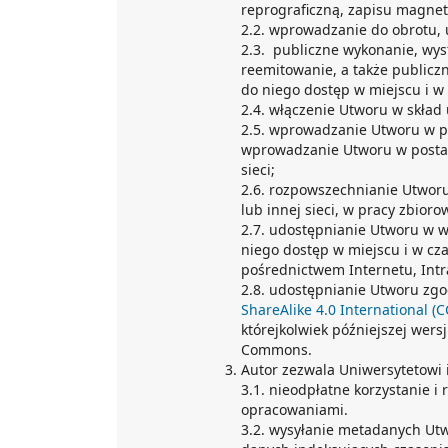
reprograficzną, zapisu magnet
2.2. wprowadzanie do obrotu, 
2.3. publiczne wykonanie, wys
reemitowanie, a także publicz
do niego dostęp w miejscu i w
2.4. włączenie Utworu w skład
2.5. wprowadzanie Utworu w po
wprowadzanie Utworu w postaci 
sieci;
2.6. rozpowszechnianie Utworu 
lub innej sieci, w pracy zbioro
2.7. udostępnianie Utworu w we
niego dostęp w miejscu i w cz
pośrednictwem Internetu, Intran
2.8. udostępnianie Utworu zgo
ShareAlike 4.0 International (
którejkolwiek późniejszej wersj
Commons.
Autor zezwala Uniwersytetowi
3.1. nieodpłatne korzystanie 
opracowaniami.
3.2. wysyłanie metadanych Ut