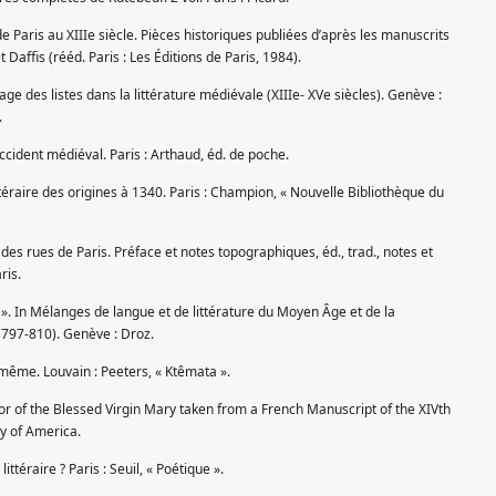
s de Paris au XIIIe siècle. Pièces historiques publiées d’après les manuscrits
 Daffis (rééd. Paris : Les Éditions de Paris, 1984).
e des listes dans la littérature médiévale (XIIIe- XVe siècles). Genève :
.
’Occident médiéval. Paris : Arthaud, éd. de poche.
ttéraire des origines à 1340. Paris : Champion, « Nouvelle Bibliothèque du
t des rues de Paris. Préface et notes topographiques, éd., trad., notes et
ris.
r ». In Mélanges de langue et de littérature du Moyen Âge et de la
. 797-810). Genève : Droz.
-même. Louvain : Peeters, « Ktêmata ».
onor of the Blessed Virgin Mary taken from a French Manuscript of the XIVth
ty of America.
ittéraire ? Paris : Seuil, « Poétique ».