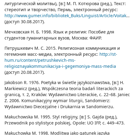
литургической молитвы), [в:] М. П. Котюровa (ред.), Текст:
стереотип и творчество, Пермь, электронный ресурс:
http://www.gumer.info/bibliotek_Buks/Linguist/Article/Voitak_StandMolitv.php
(доступ 30.08.2017).
Мечковская Н. Б. 1998. Язык и религия: Пособие для
студентов гуманитарных вузов, Москва: ФАИР.
Петрушкевич М. С. 2015. Религиозная коммуникация и
гегемония масс-медиа, электронный ресурс:
http://st-
hum.ru/content/petrushkevich-ms-
religioznayakommunikaciya-i-gegemoniya-mass-media
(доступ 20.08.2017).
Jakobson R. 1976. Poetyka w świetle językoznawstwa, [в:] H.
Markiewicz (ред.), Współczesna teoria badań literackich za
granicą, т. 2, Kraków: Wydawnictwo Literackie, с. 22–68. Janiec
Z. 2006. Komunikacyjny wymiar liturgii, Sandomierz:
Wydawnictwo Diecezjalne i Drukarnia w Sandomierzu.
Makuchowska M. 1995. Styl religijny, [в:] S. Gajda (ред.),
Przewodnik po stylistyce polskiej, Opole: UO IFP, с. 449–473.
Makuchowka M. 1998. Modlitwa jako gatunek języka