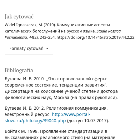
Jak cytować
Wideł-Ignaszczak, M. (2019). Коммуникативные аспекты
католических богослужений на русском языке.
Studia Rossica
Posnaniensia
,
44
(2), 243–254. https://doi.org/10.14746/strp.2019.44.2.22
Formaty cytowań
Bibliografia
Бугаева И. В. 2010. „Язык православной сферы:
современное состояние, тенденции развития”.
Диссертация на соискание ученой степени доктора
филологических наук, Москва (на правах рукописи).
Бугаева И. В. 2012. Религиозная коммуникация,
электронный ресурс:
http://www.portal-
slovo.ru/philology/39040.php
(доступ 10.07.2017).
Войтак М. 1998. Проявление стандартизации в
высказываниях религиозного стиля (на материале