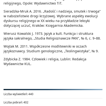
religijnego, Opole: Wydawnictwo TiT.
Sieradzka-Mruk A. 2016. „Radość i nadzieja, smutek i trwoga”
w nabożeństwie drogi krzyżowej. Wybrane aspekty ewolucji
dyskursu religijnego w XX wieku na przykładzie leksyki
dotyczącej uczuć, Kraków: Księgarnia Akademicka.
Wierusz Kowalski J. 1973. Język a kult. Funkcja i struktura
języka sakralnego, „Studia Religioznawcze PAN”, № 6, с. 9–88.
Wojtak M. 2011. Współczesne modlitewniki w oczach
językoznawcy. Studium genologiczne, „Teolingwistyka”, № 9.
Zdybicka Z. 1984. Człowiek i religia, Lublin: Redakcja
Wydawnictw KUL.
Liczba wyświetleń:
440
Liczba pobrań:
402