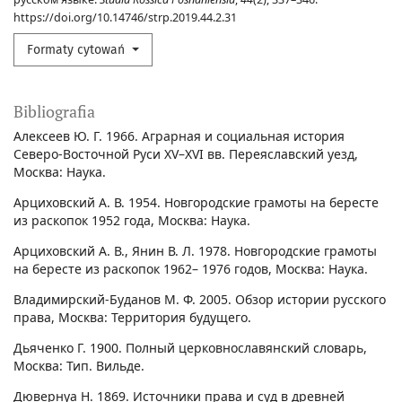
https://doi.org/10.14746/strp.2019.44.2.31
Formaty cytowań
Bibliografia
Алексеев Ю. Г. 1966. Аграрная и социальная история
Северо-Восточной Руси XV–XVI вв. Переяславский уезд,
Москва: Наука.
Арциховский А. В. 1954. Новгородские грамоты на бересте
из раскопок 1952 года, Москва: Наука.
Арциховский А. В., Янин В. Л. 1978. Новгородские грамоты
на бересте из раскопок 1962– 1976 годов, Москва: Наука.
Владимирский-Буданов М. Ф. 2005. Обзор истории русского
права, Москва: Территория будущего.
Дьяченко Г. 1900. Полный церковнославянский словарь,
Москва: Тип. Вильде.
Дювернуа Н. 1869. Источники права и суд в древней