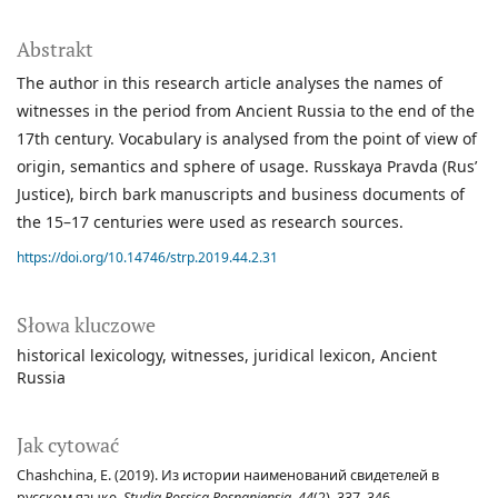
Abstrakt
The author in this research article analyses the names of
witnesses in the period from Ancient Russia to the end of the
17th century. Vocabulary is analysed from the point of view of
origin, semantics and sphere of usage. Russkaya Pravda (Rus’
Justice), birch bark manuscripts and business documents of
the 15–17 centuries were used as research sources.
https://doi.org/10.14746/strp.2019.44.2.31
Słowa kluczowe
historical lexicology
witnesses
juridical lexicon
Ancient
Russia
Jak cytować
Chashchina, E. (2019). Из истории наименований свидетелей в
русском языке.
Studia Rossica Posnaniensia
,
44
(2), 337–346.