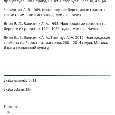
процессуального права, Санкт-Петербург: Равена, Альфа.
Черепнин Л. В. 1969. Новгородские берестяные грамоты
как исторический источник, Москва: Наука.
Янин В. Л., Зализняк А. А. 1993. Новгородские грамоты на
бересте из раскопок 1984–1989 годов, Москва: Наука.
Янин В. Л., Зализняк А. А., Гиппиус А. А. 2015. Новгородские
грамоты на бересте из раскопок 2001–2014 годов, Москва:
Языки славянской культуры.
Liczba wyświetleń:
413
Liczba pobrań:
384
Pobrania