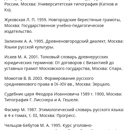
России, Москва: Университетская типография (Катков и
Ко).
Жуковская Л. П. 1959. Новгородские берестяные грамоты,
Москва: Государственное учебно-педагогическое
издательство.
Зализняк А. А. 1995. Древненовгородский диалект, Москва:
Языки русской культуры.
Исаев М. А. 2001. Толковый словарь древнерусских
юридических терминов: От договоров с Византией до
уставных грамот Московского государства, Москва: Спарк.
Момотов В. В. 2003. Формирование русского
средневекового права в IX–XIV вв., Москва: Зерцало.
Судебник царя Феодора Иоанновича 1589 г. 1900, Москва:
Типография Г. Лисснера и А. Гешеля.
Фасмер М. 1987. Этимологический словарь русского языка:
в 4-х томах, т. III, Москва: Прогресс.
Чельцов-Бебутов М. А. 1995. Курс уголовно-