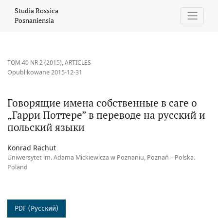
Говорящие имена собственные в саге о „Гарри Поттере” в пе
Studia Rossica
Posnaniensia
TOM 40 NR 2 (2015)
,
ARTICLES
Opublikowane 2015-12-31
Говорящие имена собственные в саге о
„Гарри Поттере” в переводе на русский и
польский языки
Konrad Rachut
Uniwersytet im. Adama Mickiewicza w Poznaniu, Poznań – Polska.
Poland
PDF (Русский)