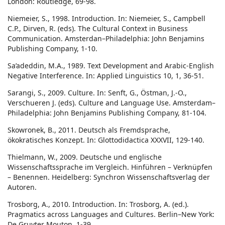
London: Routledge, 69-98.
Niemeier, S., 1998. Introduction. In: Niemeier, S., Campbell
C.P., Dirven, R. (eds). The Cultural Context in Business
Communication. Amsterdan–Philadelphia: John Benjamins
Publishing Company, 1-10.
Sa’adeddin, M.A., 1989. Text Development and Arabic-English
Negative Interference. In: Applied Linguistics 10, 1, 36-51.
Sarangi, S., 2009. Culture. In: Senft, G., Östman, J.-O.,
Verschueren J. (eds). Culture and Language Use. Amsterdam–
Philadelphia: John Benjamins Publishing Company, 81-104.
Skowronek, B., 2011. Deutsch als Fremdsprache,
ökokratisches Konzept. In: Glottodidactica XXXVII, 129-140.
Thielmann, W., 2009. Deutsche und englische
Wissenschaftssprache im Vergleich. Hinführen – Verknüpfen
– Benennen. Heidelberg: Synchron Wissenschaftsverlag der
Autoren.
Trosborg, A., 2010. Introduction. In: Trosborg, A. (ed.).
Pragmatics across Languages and Cultures. Berlin–New York:
De Gruyter Mouton, 1-39.