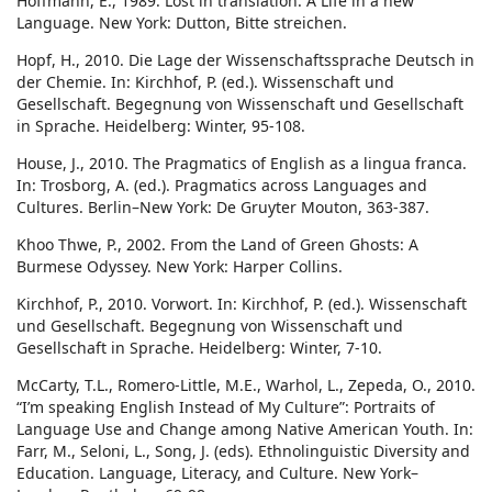
Hoffmann, E., 1989. Lost in translation: A Life in a new
Language. New York: Dutton, Bitte streichen.
Hopf, H., 2010. Die Lage der Wissenschaftssprache Deutsch in
der Chemie. In: Kirchhof, P. (ed.). Wissenschaft und
Gesellschaft. Begegnung von Wissenschaft und Gesellschaft
in Sprache. Heidelberg: Winter, 95-108.
House, J., 2010. The Pragmatics of English as a lingua franca.
In: Trosborg, A. (ed.). Pragmatics across Languages and
Cultures. Berlin–New York: De Gruyter Mouton, 363-387.
Khoo Thwe, P., 2002. From the Land of Green Ghosts: A
Burmese Odyssey. New York: Harper Collins.
Kirchhof, P., 2010. Vorwort. In: Kirchhof, P. (ed.). Wissenschaft
und Gesellschaft. Begegnung von Wissenschaft und
Gesellschaft in Sprache. Heidelberg: Winter, 7-10.
McCarty, T.L., Romero-Little, M.E., Warhol, L., Zepeda, O., 2010.
“I’m speaking English Instead of My Culture”: Portraits of
Language Use and Change among Native American Youth. In:
Farr, M., Seloni, L., Song, J. (eds). Ethnolinguistic Diversity and
Education. Language, Literacy, and Culture. New York–